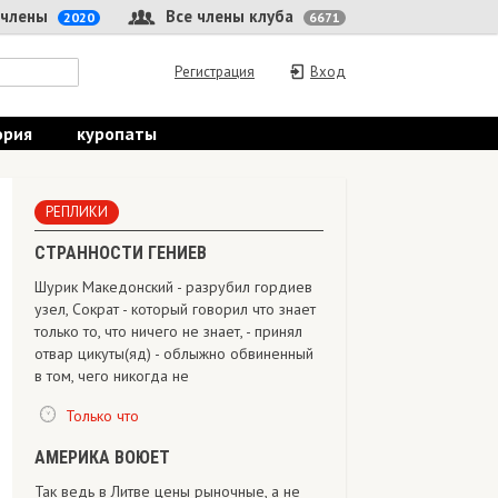
 члены
Все члены клуба
2020
6671
Регистрация
Вход
ория
куропаты
РЕПЛИКИ
СТРАННОСТИ ГЕНИЕВ
Шурик Македонский - разрубил гордиев
узел, Сократ - который говорил что знает
только то, что ничего не знает, - принял
отвар цикуты(яд) - облыжно обвиненный
в том, чего никогда не
Только что
АМЕРИКА ВОЮЕТ
Так ведь в Литве цены рыночные, а не