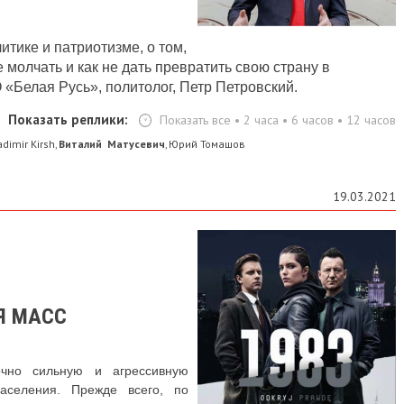
тике и патриотизме, о том,
 молчать и как не дать превратить свою страну в
«Белая Русь», политолог, Петр Петровский.
Показать реплики:
Показать все
•
2 часа
•
6 часов
•
12 часов
adimir Kirsh
Виталий Матусевич
Юрий Томашов
,
,
19.03.2021
Я МАСС
очно сильную и агрессивную
аселения. Прежде всего, по