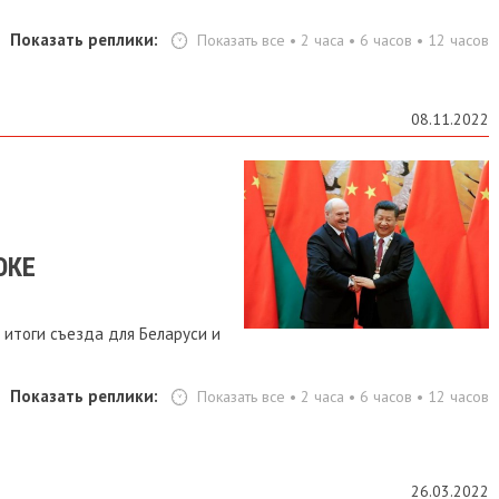
Показать реплики:
Показать все
•
2 часа
•
6 часов
•
12 часов
08.11.2022
ОКЕ
 итоги съезда для Беларуси и
Показать реплики:
Показать все
•
2 часа
•
6 часов
•
12 часов
26.03.2022