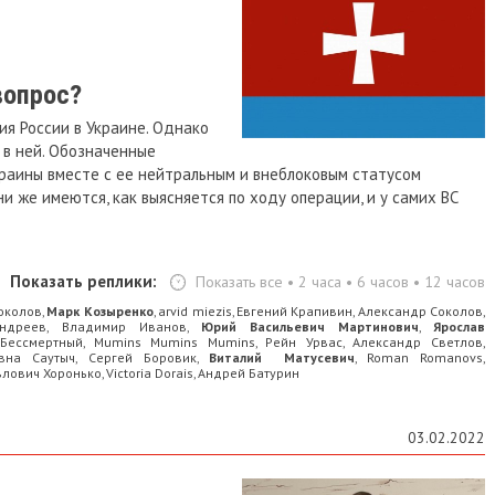
вопрос?
я России в Украине. Однако
 в ней. Обозначенные
раины вместе с ее нейтральным и внеблоковым статусом
и же имеются, как выясняется по ходу операции, и у самих ВС
Показать реплики:
Показать все
•
2 часа
•
6 часов
•
12 часов
околов
Марк Козыренко
arvid miezis
Евгений Крапивин
Александр Соколов
,
,
,
,
,
ндреев
Владимир Иванов
Юрий Васильевич Мартинович
Ярослав
,
,
,
Бессмертный
Mumins Mumins Mumins
Рейн Урвас
Александр Светлов
,
,
,
,
вна Саутыч
Сергей Боровик
Виталий Матусевич
Roman Romanovs
,
,
,
,
влович Хоронько
Victoria Dorais
Андрей Батурин
,
,
03.02.2022