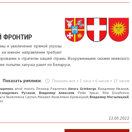
Й ФРОНТИР
ины и увеличение прямой угрозы
й на южном направлении требуют
ировании и стратегии нашей страны. Вооруженными силами киевского
е попытки запуска ракет по Беларуси.
Показать реплики:
Показать все
•
2 часа
•
6 часов
•
12 часов
зыренко
arvid miezis
Леонид Радченко
Ainars Grinbergs
Владимир Иванов
,
,
,
,
,
ксандрович Русаков
Владимир Алексеев
Рейн Урвас
Rita Dorofeeva
,
,
,
,
ьга Яковлевна Саутыч
Михаил Яковлевич Кривицкий
Владимир Матылицкий
,
,
,
ais
22.03.2022