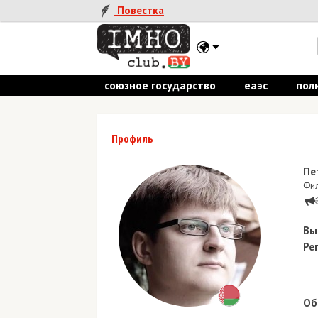
Повестка
союзное государство
еаэс
пол
Профиль
Пе
Фил
Вы
Ре
Об