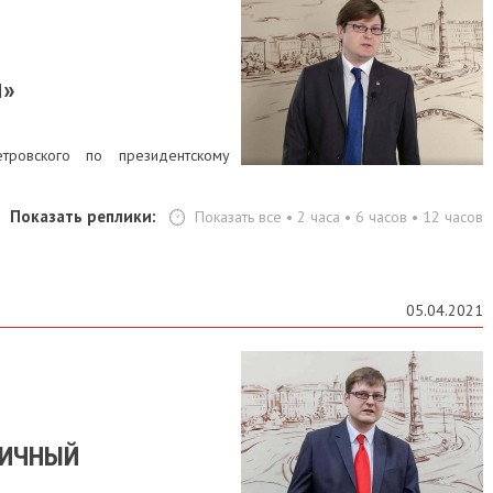
м»
тровского по президентскому
Показать реплики:
Показать все
•
2 часа
•
6 часов
•
12 часов
05.04.2021
ГИЧНЫЙ