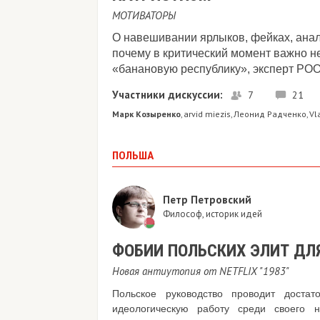
МОТИВАТОРЫ
О навешивании ярлыков, фейках, анали
почему в критический момент важно не
«банановую республику», эксперт РОО 
Участники дискуссии:
7
21
Марк Козыренко
arvid miezis
Леонид Радченко
Vl
,
,
,
ПОЛЬША
Петр Петровский
Философ, историк идей
ФОБИИ ПОЛЬСКИХ ЭЛИТ ДЛ
Новая антиутопия от NETFLIX "1983"
Польское руководство проводит достат
идеологическую работу среди своего н