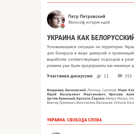
Петр Петровский
Философ, историк идей
УКРАИНА КАК БЕЛОРУССКИ
Усложняющаяся ситуация на территории Укра
для Беларуси в виде диверсий и провокаци
выработки соответствующих подходов в реаг
режима уже были предприняты как минимум дв
Участники дискуссии:
21
155
Владимир Бычковский
Леонид Соколов
Марк Ко
,
,
Юрий Васильевич Мартинович
Ярослав Але
,
Артём Бузинный
Kęstutis Čeponis
Митро Митро
Ол
,
,
,
Виктор Гриневич
Константин Васильев
Victoria Dor
,
,
УКРАИНА. СВОБОДА СЛОВА