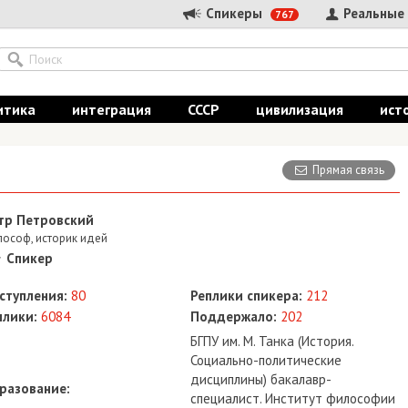
Спикеры
Реальные
767
итика
интеграция
СССР
цивилизация
ист
Прямая связь
тр Петровский
ософ, историк идей
Спикер
ступления:
80
Реплики спикера:
212
плики:
6084
Поддержало:
202
БГПУ им. М. Танка (История.
Социально-политические
дисциплины) бакалавр-
разование:
специалист. Институт философии