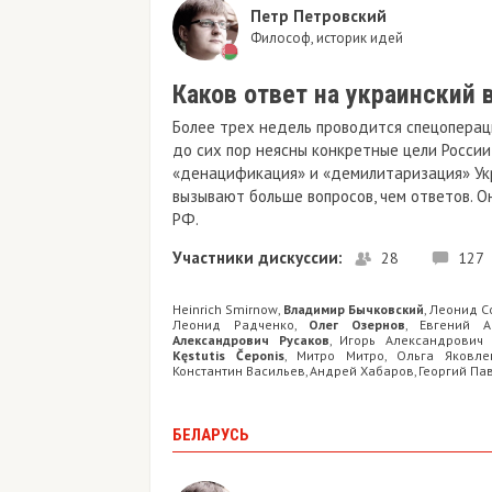
Петр Петровский
Философ, историк идей
Каков ответ на украинский 
Более трех недель проводится спецопераци
до сих пор неясны конкретные цели России
«денацификация» и «демилитаризация» Ук
вызывают больше вопросов, чем ответов. Он
РФ.
Участники дискуссии:
28
127
Heinrich Smirnow
Владимир Бычковский
Леонид С
,
,
Леонид Радченко
Олег Озернов
Евгений А
,
,
Александрович Русаков
Игорь Александрович 
,
Kęstutis Čeponis
Митро Митро
Ольга Яковле
,
,
Константин Васильев
Андрей Хабаров
Георгий Па
,
,
БЕЛАРУСЬ