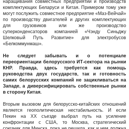
наращивания совместных предприятий и производств
комплектующих Беларуси и Китая. Примером тому уже
могут послужить совместное предприятие «Маз-Вейчай»
по производству двигателей и других комплектующих
для грузовиков или же производство
суперконденсаторов компанией «Чэнду Синьджу
Шелковый Путь Развитие» для электробусов
«Белкоммунмаш».
Не следует забывать и о потенциале
переориентации белорусского ИТ-сектора на рынки
КНР. Правда, здесь требуется как помощь
руководства двух государств, так и готовность
самих белорусских компаний не зацикливаться на
Западе, а диверсифицировать собственные рынки
в сторону Китая.
Вторым вызовом для белорусско-китайских отношений
является геополитическая нестабильность. И если
Пекин на ХХ съезде выбрал путь на усиление
конфронтации с США, то Москва, стратегический
союзник для Минска, пока не решила, как и чем должна