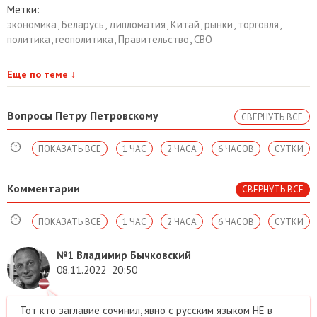
Метки:
экономика
,
Беларусь
,
дипломатия
,
Китай
,
рынки
,
торговля
,
политика
,
геополитика
,
Правительство
,
СВО
Еще по теме
↓
Вопросы Петру Петровскому
СВЕРНУТЬ ВСЕ
ПОКАЗАТЬ ВСЕ
1 ЧАС
2 ЧАСА
6 ЧАСОВ
СУТКИ
Комментарии
СВЕРНУТЬ ВСЕ
ПОКАЗАТЬ ВСЕ
1 ЧАС
2 ЧАСА
6 ЧАСОВ
СУТКИ
№1
Владимир Бычковский
08.11.2022
20:50
Тот кто заглавие сочинил, явно с русским языком НЕ в