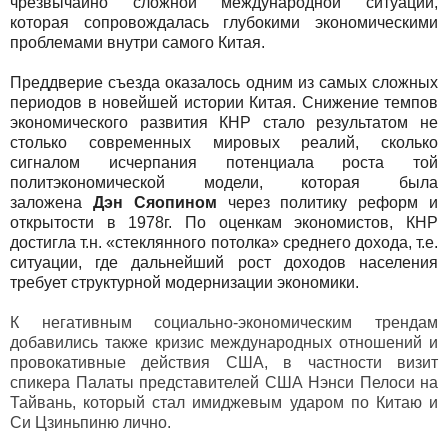
чрезвычайно сложной международной ситуации,
которая сопровождалась глубокими экономическими
проблемами внутри самого Китая.
Преддверие съезда оказалось одним из самых сложных
периодов в новейшей истории Китая. Снижение темпов
экономического развития КНР стало результатом не
столько современных мировых реалий, сколько
сигналом исчерпания потенциала роста той
политэкономической модели, которая была
заложена
Дэн Сяопином
через политику реформ и
открытости в 1978г. По оценкам экономистов, КНР
достигла т.н. «стеклянного потолка» среднего дохода, т.е.
ситуации, где дальнейший рост доходов населения
требует структурной модернизации экономики.
К негативным социально-экономическим трендам
добавились также кризис международных отношений и
провокативные действия США, в частности визит
спикера Палаты представителей США Нэнси Пелоси на
Тайвань, который стал имиджевым ударом по Китаю и
Си Цзиньпиню лично.