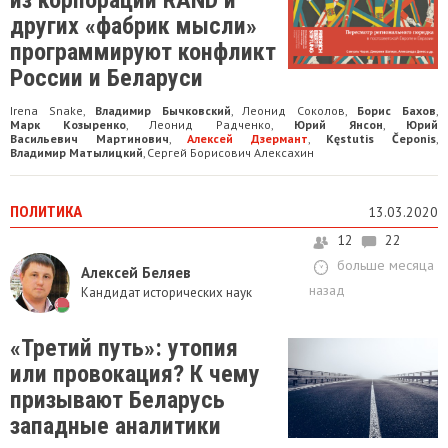
из корпорации RAND и
других «фабрик мысли»
программируют конфликт
России и Беларуси
Irena Snake
Владимир Бычковский
Леонид Соколов
Борис Бахов
,
,
,
,
Марк Козыренко
Леонид Радченко
Юрий Янсон
Юрий
,
,
,
Васильевич Мартинович
Алексей Дзермант
Kęstutis Čeponis
,
,
,
Владимир Матылицкий
Сергей Борисович Алексахин
,
ПОЛИТИКА
13.03.2020
12
22
больше месяца
Алексей Беляев
назад
Кандидат исторических наук
«Третий путь»: утопия
или провокация? К чему
призывают Беларусь
западные аналитики