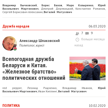
Владимир Бычковский
Борис Бахов
Марк Козыренко
Юрий
,
,
,
Васильевич Мартинович
Дмитрий Деревицкий
Константин Романов
,
,
,
Сергей Борисович Алексахин
Виталий Матусевич
,
Дружба народов
06.03.2020
7
9
больше месяца
Александр Шпаковский
назад
Политолог, юрист
Всепогодная дружба
Беларуси и Китая.
«Железное братство»
политических отношений
red pepper
Леонид Радченко
Владимир Иванов
Юрий
,
,
,
Васильевич Мартинович
Иван Киплинг
Виталий Матусевич
,
,
ПОЛИТИКА
10.02.2020