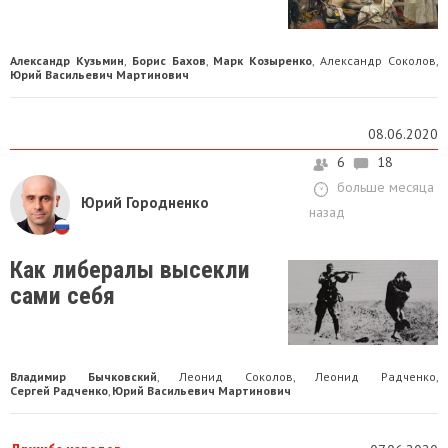
Александр Кузьмин
Борис Бахов
Марк Козыренко
Александр Соколов
,
,
,
,
Юрий Васильевич Мартинович
08.06.2020
6
18
больше месяца
Юрий Городненко
назад
Как либералы высекли
сами себя
Владимир Бычковский
Леонид Соколов
Леонид Радченко
,
,
,
Сергей Радченко
Юрий Васильевич Мартинович
,