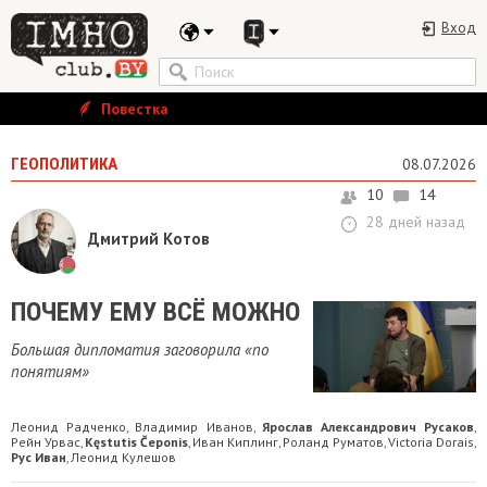
Вход
Повестка
ГЕОПОЛИТИКА
08.07.2026
10
14
28 дней назад
Дмитрий Котов
ПОЧЕМУ ЕМУ ВСЁ МОЖНО
Большая дипломатия заговорила «по
понятиям»
Леонид Радченко
Владимир Иванов
Ярослав Александрович Русаков
,
,
,
Рейн Урвас
Kęstutis Čeponis
Иван Киплинг
Роланд Руматов
Victoria Dorais
,
,
,
,
,
Рус Иван
Леонид Кулешов
,