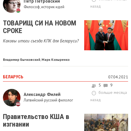
Петр Петровский
назад
Философ, историк идей
ТОВАРИЩ СИ НА НОВОМ
СРОКЕ
Каковы итоги съезда КПК для Беларуси?
Владимир Бычковский
Марк Козыренко
,
БЕЛАРУСЬ
07.04.2021
5
9
больше месяца
Александр Филей
назад
Латвийский русский филолог
Правительство КША в
изгнании