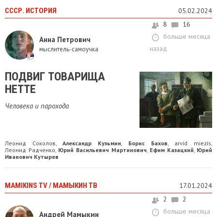
СССР. ИСТОРИЯ
05.02.2024
8
16
больше месяца
Анна Петрович
назад
мыслитель-самоучка
ПОДВИГ ТОВАРИЩА
НЕТТЕ
Человека и парохода
Леонид Соколов
Александр Кузьмин
Борис Бахов
arvid miezis
,
,
,
,
Леонид Радченко
Юрий Васильевич Мартинович
Ефим Казацкий
Юрий
,
,
,
Иванович Кутырев
MAMIKINS TV / МАМЫКИН ТВ
17.01.2024
2
2
больше месяца
Андрей Мамыкин