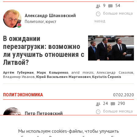
9
54
больше месяца
Александр Шпаковский
назад
Политолог, юрист
В ожидании
перезагрузки: возможно
ли улучшить отношения с
Литвой?
Артём Губерман
Марк Козыренко
arvid miezis
Александр Соколов
,
,
,
,
Владимир Иванов
Юрий Васильевич Мартинович
Kęstutis Čeponis
,
,
ПОЛИТЭКОНОМИКА
07.02.2020
24
290
больше месяца
Петр Петровский
назад
Философ, историк идей
Мы используем cookies-файлы, чтобы улучшить
Нормализуют ли