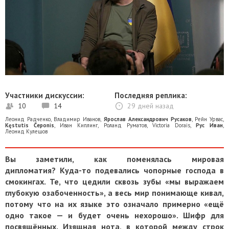
Участники дискуссии:
Последняя реплика:
10
14
29 дней назад
Леонид Радченко
,
Владимир Иванов
,
Ярослав Александрович Русаков
,
Рейн Урвас
,
Kęstutis Čeponis
,
Иван Киплинг
,
Роланд Руматов
,
Victoria Dorais
,
Рус Иван
,
Леонид Кулешов
Вы заметили, как поменялась мировая
дипломатия? Куда-то подевались чопорные господа в
смокингах. Те, что цедили сквозь зубы «мы выражаем
глубокую озабоченность», а весь мир понимающе кивал,
потому что на их языке это означало примерно «ещё
одно такое — и будет очень нехорошо». Шифр для
посвящённых. Изящная нота, в которой между строк