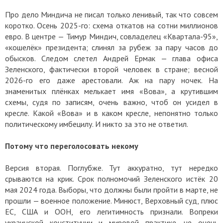
Про дело Миндича не писал только ленивый, так что совсем
коротко. Осень 2025-го: схема откатов на сотни миллионов
евро. В центре — Тимур Миндич, совладелец «Квартала-95»,
«кошелёк» президента; слинял за рубеж за пару часов до
обысков. Следом слетел Андрей Ермак — глава офиса
Зеленского, фактически второй человек в стране; весной
2026-го его даже арестовали. Аж на пару ночек. На
знаменитых плёнках мелькает имя «Вова», а крутившим
схемы, судя по записям, очень важно, чтоб он усидел в
кресле. Какой «Вова» и в каком кресле, непонятно только
политическому имбецилу. И никто за это не ответил.
Потому что переголосовать некому
Версия вторая. Поглубже. Тут аккуратно, тут нередко
срываются на крик. Срок полномочий Зеленского истёк 20
мая 2024 года. Выборы, что должны были пройти в марте, не
прошли — военное положение. Минюст, Верховный суд, плюс
ЕС, США и ООН, его легитимность признали. Вопреки
украинской конституции и мировой практике, не очень