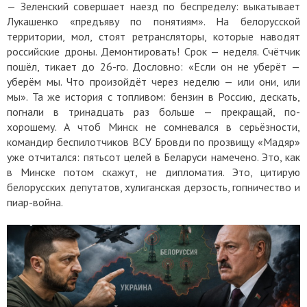
— Зеленский совершает наезд по беспределу: выкатывает
Лукашенко «предъяву по понятиям». На белорусской
территории, мол, стоят ретрансляторы, которые наводят
российские дроны. Демонтировать! Срок — неделя. Счётчик
пошёл, тикает до 26-го. Дословно: «Если он не уберёт —
уберём мы. Что произойдёт через неделю — или они, или
мы». Та же история с топливом: бензин в Россию, дескать,
погнали в тринадцать раз больше — прекращай, по-
хорошему. А чтоб Минск не сомневался в серьёзности,
командир беспилотчиков ВСУ Бровди по прозвищу «Мадяр»
уже отчитался: пятьсот целей в Беларуси намечено. Это, как
в Минске потом скажут, не дипломатия. Это, цитирую
белорусских депутатов, хулиганская дерзость, гопничество и
пиар-война.