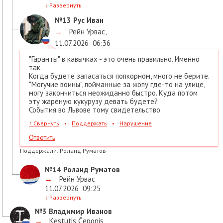
↓
Развернуть
№13
Рус Иван
→
Рейн Урвас
,
11.07.2026
06:36
"Гаранты" в кавычках - это очень правильно. Именно
так.
Когда будете запасаться попкорном, много не берите.
"Могучие воины", пойманные за жопу где-то на улице,
могу закончиться неожиданно быстро. Куда потом
эту жареную кукурузу девать будете?
События во Львове тому свидетельство.
↑
Свернуть
•
Поддержать
•
Нарушение
Ответить
Поддержали:
Роланд Руматов
№14
Роланд Руматов
→
Рейн Урвас
11.07.2026
09:25
↓
Развернуть
№3
Владимир Иванов
→
Kęstutis Čeponis