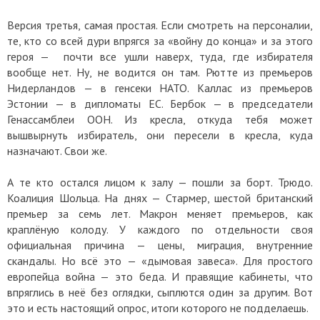
Версия третья, самая простая. Если смотреть на персоналии,
те, кто со всей дури впрягся за «войну до конца» и за этого
героя — почти все ушли наверх, туда, где избирателя
вообще нет. Ну, не водится он там. Рютте из премьеров
Нидерландов — в генсеки НАТО. Каллас из премьеров
Эстонии — в дипломаты ЕС. Бербок — в председатели
Генассамблеи ООН. Из кресла, откуда тебя может
вышвырнуть избиратель, они пересели в кресла, куда
назначают. Свои же.
А те кто остался лицом к залу — пошли за борт. Трюдо.
Коалиция Шольца. На днях — Стармер, шестой британский
премьер за семь лет. Макрон меняет премьеров, как
краплёную колоду. У каждого по отдельности своя
официальная причина — цены, миграция, внутренние
скандалы. Но всё это — «дымовая завеса». Для простого
европейца война — это беда. И правящие кабинеты, что
впряглись в неё без оглядки, сыплются один за другим. Вот
это и есть настоящий опрос, итоги которого не подделаешь.