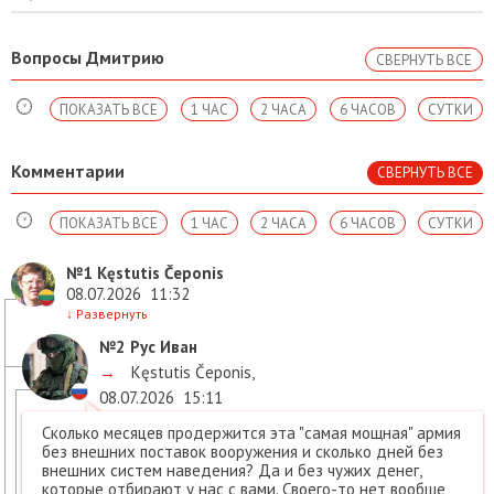
Вопросы Дмитрию
СВЕРНУТЬ ВСЕ
ПОКАЗАТЬ ВСЕ
1 ЧАС
2 ЧАСА
6 ЧАСОВ
СУТКИ
Комментарии
СВЕРНУТЬ ВСЕ
ПОКАЗАТЬ ВСЕ
1 ЧАС
2 ЧАСА
6 ЧАСОВ
СУТКИ
№1
Kęstutis Čeponis
08.07.2026
11:32
↓
Развернуть
№2
Рус Иван
→
Kęstutis Čeponis
,
08.07.2026
15:11
Сколько месяцев продержится эта "самая мощная" армия
без внешних поставок вооружения и сколько дней без
внешних систем наведения? Да и без чужих денег,
которые отбирают у нас с вами. Своего-то нет вообще