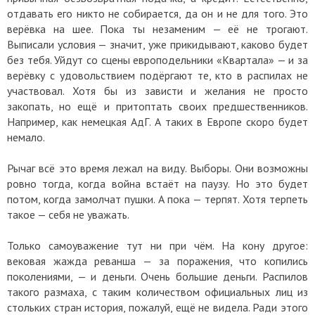
отдавать его никто не собирается, да он и не для того. Это
верёвка на шее. Пока ты незаменим — её не трогают.
Выписали условия — значит, уже прикидывают, каково будет
без тебя. Уйдут со сцены европодельники «Квартала» — и за
верёвку с удовольствием подёргают те, кто в распилах не
участвовал. Хотя бы из зависти и желания не просто
закопать, но ещё и притоптать своих предшественников.
Например, как немецкая АдГ. А таких в Европе скоро будет
немало.
Рычаг всё это время лежал на виду. Выборы. Они возможны
ровно тогда, когда война встаёт на паузу. Но это будет
потом, когда замолчат пушки. А пока — терпят. Хотя терпеть
такое — себя не уважать.
Только самоуважение тут ни при чём. На кону другое:
вековая жажда реванша — за поражения, что копились
поколениями, — и деньги. Очень большие деньги. Распилов
такого размаха, с таким количеством официальных лиц из
стольких стран история, пожалуй, ещё не видела. Ради этого