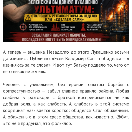
А теперь — вишенка. Незадолго до этого Лукашенко возьми
да извинись. Публично. «Если Владимир Саныч обиделся — я
извиняюсь за те слова». И вот тут Батьку подвело то, чего от
него никак не ждёшь.
Человек с уникальным, без иронии, опытом борьбы с
оргпреступностью — забыл главное правило района. Любая
слабина в разговоре с братвой воспринимается не как
добрая воля, а как слабость. А слабость в этой системе
координат называется коротко: обиделся. Стал обиженным.
А обиженных в этом срезе общества, как известно, @бут.
Это не я придумал, это фольклор.