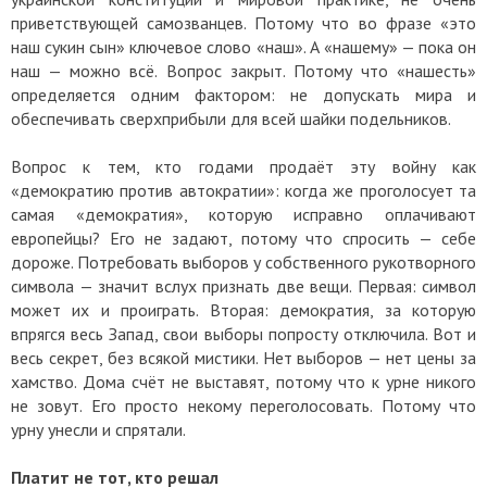
приветствующей самозванцев. Потому что во фразе «это
наш сукин сын» ключевое слово «наш». А «нашему» — пока он
наш — можно всё. Вопрос закрыт. Потому что «нашесть»
определяется одним фактором: не допускать мира и
обеспечивать сверхприбыли для всей шайки подельников.
Вопрос к тем, кто годами продаёт эту войну как
«демократию против автократии»: когда же проголосует та
самая «демократия», которую исправно оплачивают
европейцы? Его не задают, потому что спросить — себе
дороже. Потребовать выборов у собственного рукотворного
символа — значит вслух признать две вещи. Первая: символ
может их и проиграть. Вторая: демократия, за которую
впрягся весь Запад, свои выборы попросту отключила. Вот и
весь секрет, без всякой мистики. Нет выборов — нет цены за
хамство. Дома счёт не выставят, потому что к урне никого
не зовут. Его просто некому переголосовать. Потому что
урну унесли и спрятали.
Платит не тот, кто решал