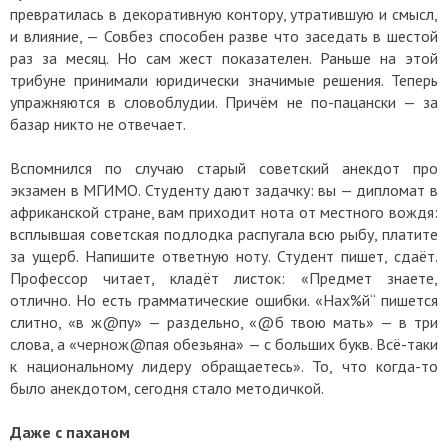
превратилась в декоративную контору, утратившую и смысл,
и влияние, — Совбез способен разве что заседать в шестой
раз за месяц. Но сам жест показателен. Раньше на этой
трибуне принимали юридически значимые решения. Теперь
упражняются в словоблудии. Причём не по-пацански — за
базар никто не отвечает.
Вспомнился по случаю старый советский анекдот про
экзамен в МГИМО. Студенту дают задачку: вы — дипломат в
африканской стране, вам приходит нота от местного вождя:
всплывшая советская подлодка распугала всю рыбу, платите
за ущерб. Напишите ответную ноту. Студент пишет, сдаёт.
Профессор читает, кладёт листок: «Предмет знаете,
отлично. Но есть грамматические ошибки. «Нах%й“ пишется
слитно, «в ж@пу» — раздельно, «@б твою мать» — в три
слова, а «чернож@пая обезьяна» — с больших букв. Всё-таки
к национальному лидеру обращаетесь». То, что когда-то
было анекдотом, сегодня стало методичкой.
Даже с паханом