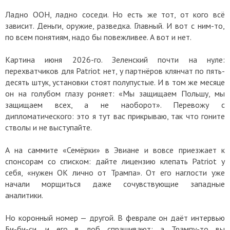
Ладно ООН, ладно соседи. Но есть же тот, от кого всё
зависит. Деньги, оружие, разведка. Главный. И вот с ним-то,
по всем понятиям, надо бы повежливее. А вот и нет.
Картина июня 2026-го. Зеленский почти на нуле:
перехватчиков для Patriot нет, у партнёров клянчат по пять-
десять штук, установки стоят полупустые. И в том же месяце
он на голубом глазу роняет: «Мы защищаем Польшу, мы
защищаем всех, а не наоборот». Перевожу с
дипломатического: это я тут вас прикрываю, так что гоните
стволы и не выступайте.
А на саммите «Семёрки» в Эвиане и вовсе приезжает к
спонсорам со списком: дайте лицензию клепать Patriot у
себя, «нужен ОК лично от Трампа». От его наглости уже
начали морщиться даже сочувствующие западные
аналитики.
Но коронный номер — другой. В феврале он даёт интервью
Би-би-си, и его в лоб спрашивают: а Трампу-то вы