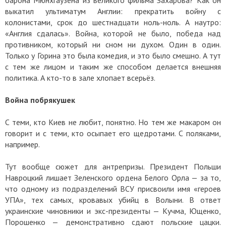
барона Мюнхгаузена из великого фильма Захарова? Как он
выкатил ультиматум Англии: прекратить войну с
колонистами, срок до шестнадцати ноль-ноль. А наутро:
«Англия сдалась». Война, которой не было, победа над
противником, который ни сном ни духом. Один в один.
Только у Горина это была комедия, и это было смешно. А тут
с тем же лицом и таким же способом делается внешняя
политика. А кто-то в зале хлопает всерьёз.
Война побрякушек
С теми, кто Киев не любит, понятно. Но тем же макаром он
говорит и с теми, кто осыпает его щедротами. С поляками,
например.
Тут вообще сюжет для антрепризы. Президент Польши
Навроцкий лишает Зеленского ордена Белого Орла — за то,
что одному из подразделений ВСУ присвоили имя «героев
УПА», тех самых, кровавых убийц в Волыни. В ответ
украинские чиновники и экс-президенты — Кучма, Ющенко,
Порошенко — демонстративно сдают польские цацки.