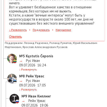
ничего.
Вот и удивляет безбашенное хамство в отношении
кормильцев, без которых им не выжить.
Кстати, а какие "вечные интересы" могут быть у
недогосударств в возрасте около 100 лет, ни дня не
существовавших без жёсткого внешнего управления?
↓
Развернуть
•
Поддержать
•
Нарушение
Ответить
Поддержали:
Леонид Радченко, Роланд Руматов, Юрий Васильевич
Мартинович, Ярослав Александрович Русаков
№5
Kęstutis Čeponis
→
Рус Иван
09.07.2026
16:24
↓
Развернуть
№8
Рейн Урвас
→
Рус Иван
09.07.2026
17:05
↓
Развернуть
№9
Иван Киплинг
→
Рейн Урвас
09.07.2026
19:06