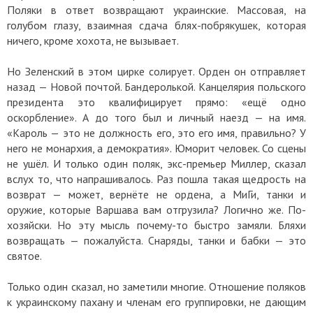
Поляки в ответ возвращают украинские. Массовая, на
голубом глазу, взаимная сдача блях-побрякушек, которая
ничего, кроме хохота, не вызывает.
Но Зеленский в этом цирке солирует. Орден он отправляет
назад — Новой почтой. Бандеролькой. Канцелярия польского
президента это квалифицирует прямо: «ещё одно
оскорбление». А до того был и личный наезд — на имя.
«Кароль — это не должность его, это его имя, правильно? У
него не монархия, а демократия». Юморит человек. Со сцены
не ушёл. И только один поляк, экс-премьер Миллер, сказал
вслух то, что напрашивалось. Раз пошла такая щедрость на
возврат — может, вернёте не ордена, а МиГи, танки и
оружие, которые Варшава вам отгрузила? Логично же. По-
хозяйски. Но эту мысль почему-то быстро замяли. Бляхи
возвращать — пожалуйста. Снаряды, танки и бабки — это
святое.
Только один сказал, но заметили многие. Отношение поляков
к украинскому пахану и членам его группировки, не дающим