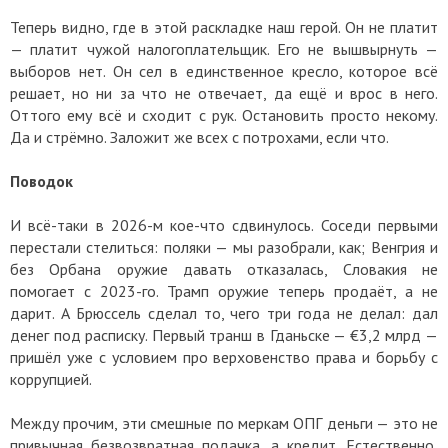
Теперь видно, где в этой раскладке наш герой. Он не платит
— платит чужой налогоплательщик. Его не вышвырнуть —
выборов нет. Он сел в единственное кресло, которое всё
решает, но ни за что не отвечает, да ещё и врос в него.
Оттого ему всё и сходит с рук. Остановить просто некому.
Да и стрёмно. Заложит же всех с потрохами, если что.
Поводок
И всё-таки в 2026-м кое-что сдвинулось. Соседи первыми
перестали стелиться: поляки — мы разобрали, как; Венгрия и
без Орбана оружие давать отказалась, Словакия не
помогает с 2023-го. Трамп оружие теперь продаёт, а не
дарит. А Брюссель сделал то, чего три года не делал: дал
денег под расписку. Первый транш в Гданьске — €3,2 млрд —
пришёл уже с условием про верховенство права и борьбу с
коррупцией.
Между прочим, эти смешные по меркам ОПГ деньги — это не
привычная безвозвратная подачка, а кредит. Естественно,