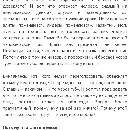
доверяете? И вот что отвечает человек, сидящий на
американских деньгах, оружии и разведданных: «…
президенты —все на соответствующие сроки. Политические
элиты поменяются, лидеры поменяются». Гарантии, мол,
нужны на тридцать лет, и голосовать за них должен
конгресс, а не один Трамп. Би-би-си перевела это на простой
человеческий так: Трамп как президент не вечен.
Подразумевается, что его надо всего лишь «пересидеть».
Потому что в том же интервью просроченный бросает через
губу: а я «могу баллотироваться, а могу и нет…»
Вчитайтесь. Тот, кого нельзя переголосовать, объясняет
хозяину Белого дома, что президенты — это так, временное.
С главным паханом — и то через губу. И вот тут пора задать
всё тот же самый главный вопрос. Не «как ему не стыдно» —
стыд оставим тёткам у подъезда. Вопрос более
прагматичный: почему ему за всё это ничего? Почему этой
гопоте всё сходит с рук — и ему, и его шобле?
Потому что слить нельзя