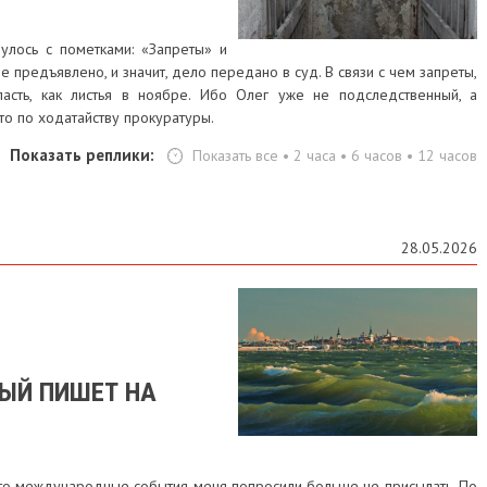
улось с пометками: «Запреты» и
е предъявлено, и значит, дело передано в суд. В связи с чем запреты,
асть, как листья в ноябре. Ибо Олег уже не подследственный, а
 то по ходатайству прокуратуры.
Показать реплики:
Показать все
•
2 часа
•
6 часов
•
12 часов
28.05.2026
РЫЙ ПИШЕТ НА
-то международные события меня попросили больше не присылать. По