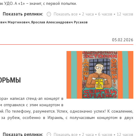
так УДО. А «1» − значит, с первой попытки.
Показать реплики:
Показать все
•
2 часа
•
6 часов
•
12 часов
евич Мартинович
Ярослав Александрович Русаков
,
05.02.2026
ТЮРЬМЫ
ра» написал стенд-ап концерт в
м отправился с этим концертом в
ий. По телефону, разумеется. Успех, однозначно успех! К сожалению,
ь за рубеж, особенно в Израиль, с получасовым концертом в двух
Показать реплики:
Показать все
•
2 часа
•
6 часов
•
12 часов