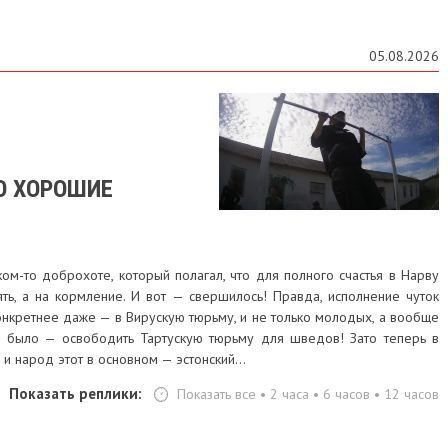
05.08.2026
О ХОРОШИЕ
ом-то доброхоте, который полагал, что для полного счастья в Нарву
ть, а на кормление. И вот — свершилось! Правда, исполнение чуток
 конкретнее даже — в Вирускую тюрьму, и не только молодых, а вообще
до было — освободить Тартускую тюрьму для шведов! Зато теперь в
 и народ этот в основном — эстонский...
Показать реплики:
Показать все
•
2 часа
•
6 часов
•
12 часов