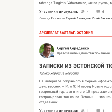
tahtаegа Tingimisi Vabastamine, как по-русски, 
Участники дискуссии:
4
6
Леонид Радченко
Сергей Леонидов
Юрий Василь
,
,
АРХИПЕЛАГ БАЛТЛАГ. ЭСТОНИЯ
Сергей Середенко
Правозащитник, политзаключенный.
ЗАПИСКИ ИЗ ЭСТОНСКОЙ 
Только хорошие новости
На материале собранного в тюрьме «фолькло
двух версиях — М. и Ж. И перед Новым годо
гастрольный тур, дав в итоге 10 представлен
гастролировал только по Эстонии — звонит
отделениях…
Участники дискуссии:
1
1