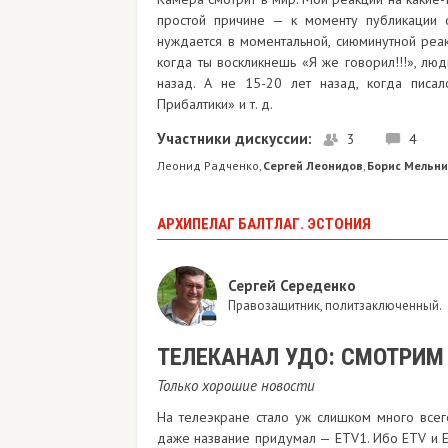
простой причине — к моменту публикации 
нуждается в моментальной, сиюминутной реа
когда ты воскликнешь «Я же говорил!!!», люд
назад. А не 15-20 лет назад, когда писал
Прибалтики» и т. д.
Участники дискуссии:
3
4
Леонид Радченко
Сергей Леонидов
Борис Мельни
,
,
АРХИПЕЛАГ БАЛТЛАГ. ЭСТОНИЯ
Сергей Середенко
Правозащитник, политзаключенный.
ТЕЛЕКАНАЛ УДО: СМОТРИМ
Только хорошие новости
На телеэкране стало уж слишком много всег
даже название придумал — ETV1. Ибо ETV и ETV