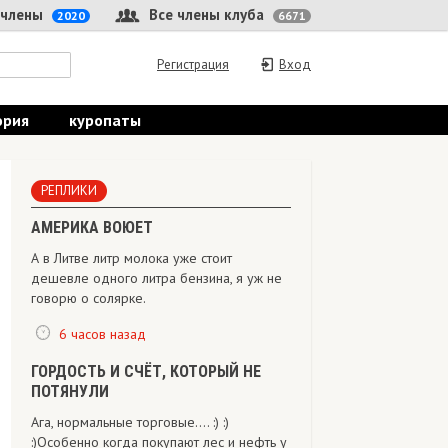
 члены
Все члены клуба
2020
6671
Регистрация
Вход
ория
куропаты
РЕПЛИКИ
АМЕРИКА ВОЮЕТ
А в Литве литр молока уже стоит
дешевле одного литра бензина, я уж не
говорю о солярке.
6 часов назад
ГОРДОСТЬ И СЧЁТ, КОТОРЫЙ НЕ
ПОТЯНУЛИ
Ага, нормальные торговые.... :) :)
:)Особенно когда покупают лес и нефть у