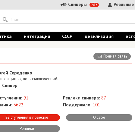
Спикеры
Реальные
767
итика
интеграция
СССР
цивилизация
ист
Прямая связь
ргей Середенко
возащитник, политзаключенный.
Спикер
ступления:
91
Реплики спикера:
87
плики:
3622
Поддержало:
101
Выступления в повестке
О себе
Реплики