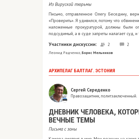
Из Вируской тюрьмы
Письмо, отправленное Олегу Беседину, верн
«Проверить». Я удивился, потому что обвинени
наложенные прокуратурой, должны были оп
подсудимый, а в суде запреты налагает суд, и
Участники дискуссии:
2
2
Леонид Радченко
Борис Мельников
,
АРХИПЕЛАГ БАЛТЛАГ. ЭСТОНИЯ
Сергей Середенко
Правозащитник, политзаключенный.
ДНЕВНИК ЧЕЛОВЕКА, КОТО
ВЕЧНЫЕ ТЕМЫ
Письма с зоны
Камера смотрит в мир. Мои реакции на какие