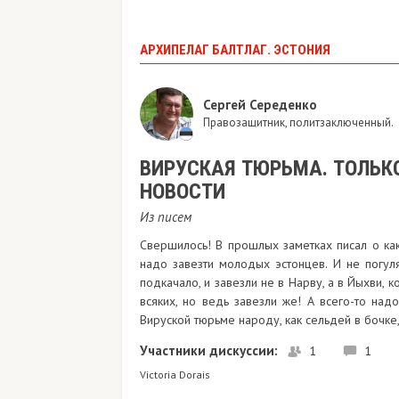
АРХИПЕЛАГ БАЛТЛАГ. ЭСТОНИЯ
Сергей Середенко
Правозащитник, политзаключенный.
ВИРУСКАЯ ТЮРЬМА. ТОЛЬК
НОВОСТИ
Из писем
Свершилось! В прошлых заметках писал о как
надо завезти молодых эстонцев. И не погуля
подкачало, и завезли не в Нарву, а в Йыхви,
всяких, но ведь завезли же! А всего-то на
Вируской тюрьме народу, как сельдей в бочке,
Участники дискуссии:
1
1
Victoria Dorais