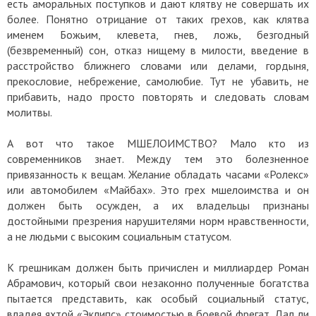
есть аморальных поступков и дают клятву не совершать их
более. Понятно отрицание от таких грехов, как клятва
именем Божьим, клевета, гнев, ложь, безгодный
(безвременный) сон, отказ нищему в милости, введение в
расстройство ближнего словами или делами, гордыня,
прекословие, небрежение, самолюбие. Тут не убавить, не
прибавить, надо просто повторять и следовать словам
молитвы.
А вот что такое МШЕЛОИМСТВО? Мало кто из
современников знает. Между тем это болезненное
привязанность к вещам. Желание обладать часами «Ролекс»
или автомобилем «Майбах». Это грех мшелоимства и он
должен быть осужден, а их владельцы признаны
достойными презрения нарушителями норм нравственности,
а не людьми с высоким социальным статусом.
К грешникам должен быть причислен и миллиардер Роман
Абрамович, который свои незаконно полученные богатства
пытается представить, как особый социальный статус,
владея яхтой «Эклипс» стоимостью в боевой фрегат. Дал ли