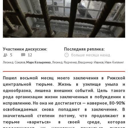
Участники дискуссии:
Последняя реплика:
5
12
больше месяца назад
Леонид Соколов
,
Марк Козыренко
,
Леонид Радченко
,
Владимир Иванов
,
Иван Киплинг
Пошел восьмой месяц моего заключения в Рижской
центральной тюрьме. Жизнь в узилище уныла и
однообразна, лишена внешних событий. Цель такого
рода организации жизни заключенных в побуждении к
исправлению. Но она не достигается — наверное, 80-90%
освобождаемых снова попадают в заключение. В
значительной степени потому, что продолжают в
тюрьме «вариться» в своей среде, которая
поддерживает их нежелание трудиться, питает