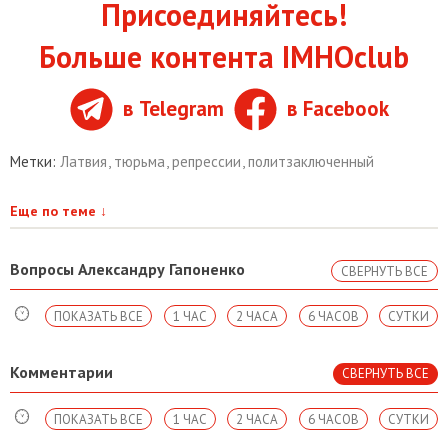
Присоединяйтесь!
Больше контента IMHOclub
в Telegram
в Facebook
Метки:
Латвия
,
тюрьма
,
репрессии
,
политзаключенный
Еще по теме
↓
Вопросы Александру Гапоненко
СВЕРНУТЬ ВСЕ
ПОКАЗАТЬ ВСЕ
1 ЧАС
2 ЧАСА
6 ЧАСОВ
СУТКИ
Комментарии
СВЕРНУТЬ ВСЕ
ПОКАЗАТЬ ВСЕ
1 ЧАС
2 ЧАСА
6 ЧАСОВ
СУТКИ