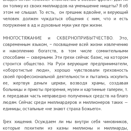
он толику из своих миллиардов на уменьшение нищеты? Я об
этом не слышал. То есть, он грешник вдвойне, и верующий
человек должен чуждаться общения с ним, что и есть
погружение в ад и духовные муки уже при жизни.
МНОГОСТЯЖАНИЕ и СКВЕРНОПРИБЫТЧЕСТВО. Это,
современным языком, − посвящение всей жизни извлечению
и накоплению богатств, в том числе сомнительными
способами — скверными. Эти грехи сейчас базис, на котором
строится общество. На Руси верующие предприниматели,
«оборотистые люди», хорошо чувствовали греховность
своей профессиональной деятельности и пытались искупить
ее, жертвуя деньги церкви, возводя храмы, создавая
больницы и приюты презрения, музеи и картинные галереи, т.
е. передавая часть неправедно полученных средств на благо
людям. Сейчас среди миллиардеров и миллионеров таких —
единицы, остальные «не знают страха Божьего».
Грех хищения. Осуждаем ли мы внутри себя чиновников,
которые похитили из казны миллионы и миллиарды,