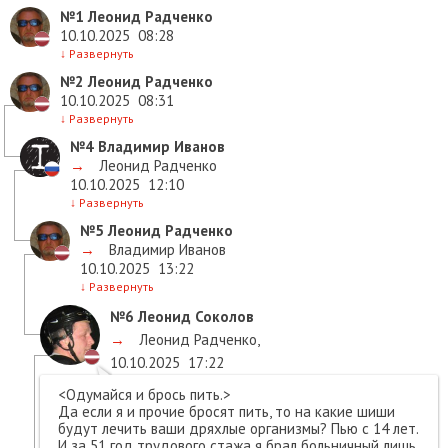
№1
Леонид Радченко
10.10.2025
08:28
↓
Развернуть
№2
Леонид Радченко
10.10.2025
08:31
↓
Развернуть
№4
Владимир Иванов
→
Леонид Радченко
10.10.2025
12:10
↓
Развернуть
№5
Леонид Радченко
→
Владимир Иванов
10.10.2025
13:22
↓
Развернуть
№6
Леонид Соколов
→
Леонид Радченко
,
10.10.2025
17:22
<Одумайся и брось пить.>
Да если я и прочие бросят пить, то на какие шиши
будут лечить ваши дряхлые организмы? Пью с 14 лет.
И за 51 год трудового стажа я брал больничный лишь