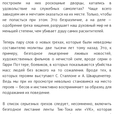
построили на них роскошные дворцы, катались в
удовольствие на служебных самолетах? Чаще всего
завидуем им и мечтаем оказаться на их месте. Только, чтобы
не попасться при этом. Это безразличие, а на деле —
одобрение греха хищения, разрушает наш духовный мир не в
меньшей степени, чем убивает душу самих расхитителей.
Теперь пару слов о новых грехах, которые были неведомы
составителю молитвы две тысячи лет тому назад. Это, к
примеру, безгодное лицезрение лживых новостей,
художественных фильмов о нечистой силе, вроде серии о
Гарри Поттере, боевиков, в которых показываются убийства
масс людей без всякого на то сожаления. Вроде тех, в
которых героями выступают С. Сталлоне и А. Шварценеггер.
Ведь мы при их просмотре невольно становимся на место
героев — бесов и инстинктивно воспринимает за образец для
подражания их поведение.
В список серьезных грехов следует, несомненно, включить
безгодное листание ленты Тик-Тока или «VK», которая