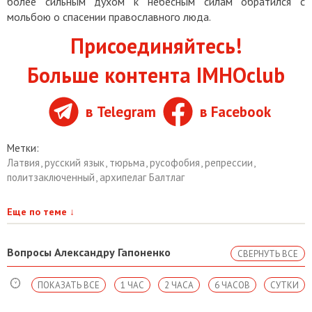
более сильным духом к небесным силам обратился с
мольбою о спасении православного люда.
Присоединяйтесь!
Больше контента IMHOclub
в Telegram
в Facebook
Метки:
Латвия
,
русский язык
,
тюрьма
,
русофобия
,
репрессии
,
политзаключенный
,
архипелаг Балтлаг
Еще по теме
↓
Вопросы Александру Гапоненко
СВЕРНУТЬ ВСЕ
ПОКАЗАТЬ ВСЕ
1 ЧАС
2 ЧАСА
6 ЧАСОВ
СУТКИ