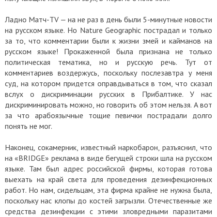
Ладно Матч-TV — на не раз в день были 5-минутные новости
на русском языке. Но Nature Geographic пострадал и только
за то, что комментарии были к жизни змей и кайманов на
русском языке! Прокаженной была признана не только
политическая тематика, но и русскую речь. Тут от
комментариев воздержусь, поскольку послезавтра у меня
суд, на котором придется оправдываться в том, что сказал
вслух о дискриминации русских в Прибалтике. У нас
дискриминировать можно, но говорить об этом нельзя. А вот
за что арабоязычные тощие певички пострадали долго
понять не мог.
Наконец, сокамерник, известный наркобарон, разъяснил, что
на «BRIDGE» реклама в виде бегущей строки шла на русском
языке. Там был адрес российской фирмы, которая готова
выехать на край света для проведения дезинфекционных
работ. Но нам, сидельцам, эта фирма крайне не нужна была,
поскольку нас клопы до костей загрызли. Отечественные же
средства дезинфекции с этими зловредными паразитами