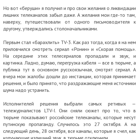
Но вот «беруши» я получил и про свои желания о ликвидации
лишних телеканалов забыл даже. А желания мои где-то там,
наверху, путешествовали от одного письмоводителя к
другому, утверждались столоначальниками.
Первым стал «барахлить» TV-3. Как раз тогда, когда я на нем
приловчился смотреть сериал «Ронин» и «Скорая помощь».
На середине этих телесериалов пропадали и звук, и
картинка. Ладно, думаю, перегрузка кабеля — все в тюрьме, а
публика тут в основном русскоязычная, смотрят сериал. А
вчера мои жалобы дошли до инстанции, которая принимает
решения, и было принято, что раздражающие меня источники
шума надо устранить.
Исполнителей решения выбрали самых ретивых —
тележурналистов LTV-I. Они сняли сюжет про то, что в
тюрьме показывают российские телеканалы, которые несут
путинскую пропаганду. Случилось это 27 октября. А на
следующий день, 28 октября, все каналы, которые я счел, как
излучающие излишний звук, в тюрьме отключили.