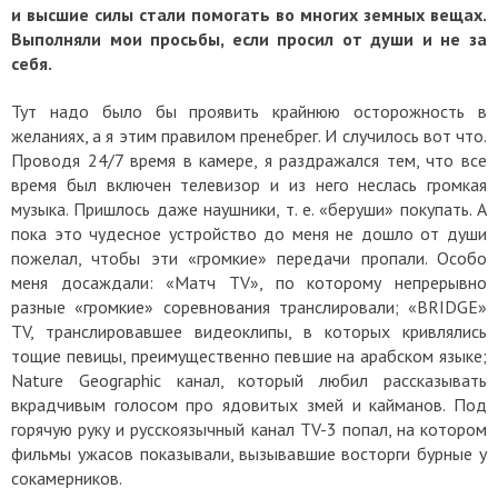
и высшие силы стали помогать во многих земных вещах.
Выполняли мои просьбы, если просил от души и не за
себя.
Тут надо было бы проявить крайнюю осторожность в
желаниях, а я этим правилом пренебрег. И случилось вот что.
Проводя 24/7 время в камере, я раздражался тем, что все
время был включен телевизор и из него неслась громкая
музыка. Пришлось даже наушники, т. е. «беруши» покупать. А
пока это чудесное устройство до меня не дошло от души
пожелал, чтобы эти «громкие» передачи пропали. Особо
меня досаждали: «Матч TV», по которому непрерывно
разные «громкие» соревнования транслировали; «BRIDGE»
TV, транслировавшее видеоклипы, в которых кривлялись
тощие певицы, преимущественно певшие на арабском языке;
Nature Geographic канал, который любил рассказывать
вкрадчивым голосом про ядовитых змей и кайманов. Под
горячую руку и русскоязычный канал TV-3 попал, на котором
фильмы ужасов показывали, вызывавшие восторги бурные у
сокамерников.