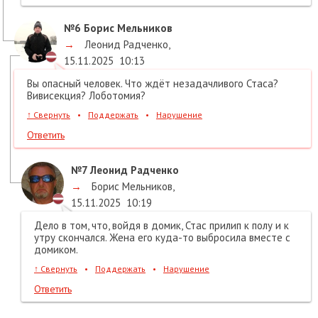
№6
Борис Мельников
→
Леонид Радченко
,
15.11.2025
10:13
Вы опасный человек. Что ждёт незадачливого Стаса?
Вивисекция? Лоботомия?
↑
Свернуть
•
Поддержать
•
Нарушение
Ответить
№7
Леонид Радченко
→
Борис Мельников
,
15.11.2025
10:19
Дело в том, что, войдя в домик, Стас прилип к полу и к
утру скончался. Жена его куда-то выбросила вместе с
домиком.
↑
Свернуть
•
Поддержать
•
Нарушение
Ответить