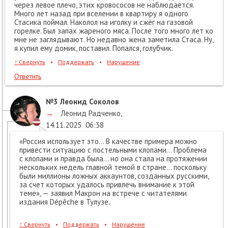
через левое плечо, этих кровососов не наблюдается.
Много лет назад при вселении в квартиру я одного
Стасика поймал. Наколол на иголку и сжёг на газовой
горелке. Был запах жареного мяса. После того много лет ко
мне не заглядывают. Но недавно жена заметила Стаса. Ну,
я купил ему домик, поставил. Попался, голубчик.
↑
Свернуть
•
Поддержать
•
Нарушение
Ответить
№3
Леонид Соколов
→
Леонид Радченко
,
14.11.2025
06:38
«Россия использует это… В качестве примера можно
привести ситуацию с постельными клопами… Проблема
с клопами и правда была… но она стала на протяжении
нескольких недель главной темой в стране… поскольку
были миллионы ложных аккаунтов, созданных русскими,
за счет которых удалось привлечь внимание к этой
теме», — заявил Макрон на встрече с читателями
издания Dépêche в Тулузе.
↑
Свернуть
•
Поддержать
•
Нарушение