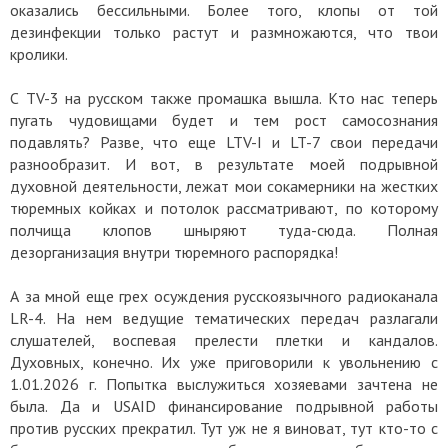
оказались бессильными. Более того, клопы от той
дезинфекции только растут и размножаются, что твои
кролики.
С TV-3 на русском также промашка вышла. Кто нас теперь
пугать чудовищами будет и тем рост самосознания
подавлять? Разве, что еще LTV-I и LT-7 свои передачи
разнообразит. И вот, в результате моей подрывной
духовной деятельности, лежат мои сокамерники на жестких
тюремных койках и потолок рассматривают, по которому
полчища клопов шныряют туда-сюда. Полная
дезорганизация внутри тюремного распорядка!
А за мной еще грех осуждения русскоязычного радиоканала
LR-4. На нем ведущие тематических передач разлагали
слушателей, воспевая прелести плетки и кандалов.
Духовных, конечно. Их уже приговорили к увольнению с
1.01.2026 г. Попытка выслужиться хозяевами зачтена не
была. Да и USAID финансирование подрывной работы
против русских прекратил. Тут уж не я виноват, тут кто-то с