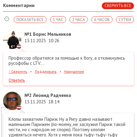
Комментарии
СВЕРНУТЬ ВСЕ
ПОКАЗАТЬ ВСЕ
1 ЧАС
2 ЧАСА
6 ЧАСОВ
СУТКИ
№1
Борис Мельников
13.11.2025
10:26
Профессор обратился за помощью к богу, а откликнулись
русофобы с LTV...
↑
Свернуть
•
Поддержать
•
Нарушение
Ответить
№2
Леонид Радченко
13.11.2025
18:14
Клопы захватили Париж. Ну а Ригу давно называют
маленьким Парижем (по-моему, не заслужил Париж такой
чести, но с народом не спорю). Поэтому клопам
удивляться нечего. Хотя у меня пока тьфу-тьфу-тьфу