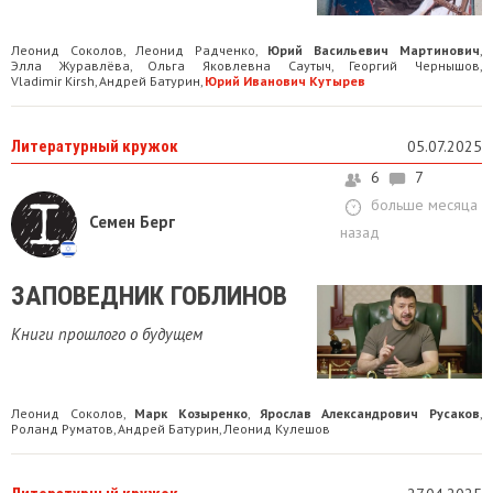
Леонид Соколов
Леонид Радченко
Юрий Васильевич Мартинович
,
,
,
Элла Журавлёва
Ольга Яковлевна Саутыч
Георгий Чернышов
,
,
,
Vladimir Kirsh
Андрей Батурин
Юрий Иванович Кутырев
,
,
Литературный кружок
05.07.2025
6
7
больше месяца
Семен Берг
назад
ЗАПОВЕДНИК ГОБЛИНОВ
Книги прошлого о будущем
Леонид Соколов
Марк Козыренко
Ярослав Александрович Русаков
,
,
,
Роланд Руматов
Андрей Батурин
Леонид Кулешов
,
,