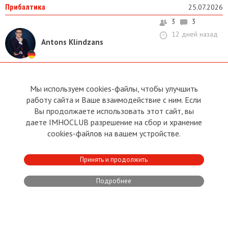
Прибалтика
25.07.2026
3
3
12 дней назад
Antons Klindzans
НАШИ ПРЕДКИ НИЧЕГО НЕ
УМЕЛИ
Мы используем cookies-файлы, чтобы улучшить
работу сайта и Ваше взаимодействие с ним. Если
Поэтому заводы закрыты
Вы продолжаете использовать этот сайт, вы
даете IMHOCLUB разрешение на сбор и хранение
cookies-файлов на вашем устройстве.
Юрий Васильевич Мартинович
Михаил Яковлевич Кривицкий
,
,
Victoria Dorais
Принять и продолжить
МНЕНИЕ
24.07.2026
Подробнее
4
12
11 дней назад
Александр Филей
Латвийский русский филолог