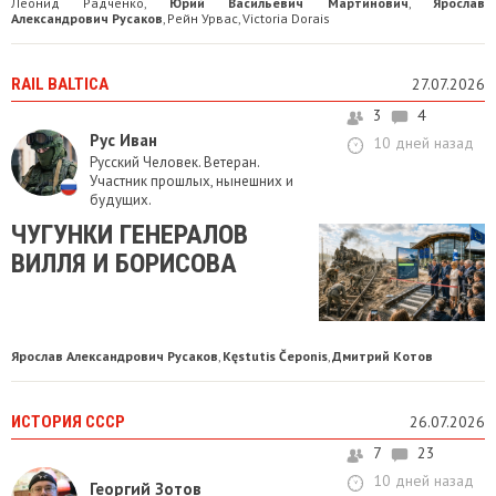
Леонид Радченко
Юрий Васильевич Мартинович
Ярослав
,
,
Александрович Русаков
Рейн Урвас
Victoria Dorais
,
,
RAIL BALTICA
27.07.2026
3
4
Рус Иван
10 дней назад
Русский Человек. Ветеран.
Участник прошлых, нынешних и
будущих.
ЧУГУНКИ ГЕНЕРАЛОВ
ВИЛЛЯ И БОРИСОВА
Ярослав Александрович Русаков
Kęstutis Čeponis
Дмитрий Котов
,
,
ИСТОРИЯ СССР
26.07.2026
7
23
10 дней назад
Георгий Зотов