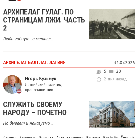
АРХИПЕЛАГ ГУЛАГ. ПО
СТРАНИЦАМ ЛЖИ. ЧАСТЬ
2
Люди гибнут за металл...
АРХИПЕЛАГ БАЛТЛАГ. ЛАТВИЯ
31.07.2026
5
20
Игорь Кузьмук
2 дня назад
Латвийский политик,
правозащитник
СЛУЖИТЬ СВОЕМУ
НАРОДУ – ПОЧЕТНО
Но бывает и наказуемо…
Леонид Радченко
Ярослав Александрович Русаков
Kęstutis Čeponis
,
,
,