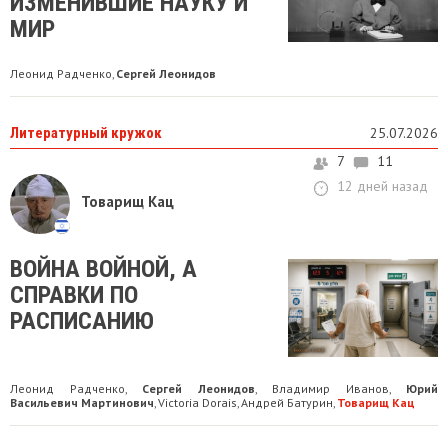
ИЗМЕНИВШИЕ НАУКУ И
МИР
Леонид Радченко
Сергей Леонидов
,
Литературный кружок
25.07.2026
7
11
12 дней назад
Товарищ Кац
ВОЙНА ВОЙНОЙ, А
СПРАВКИ ПО
РАСПИСАНИЮ
Леонид Радченко
Сергей Леонидов
Владимир Иванов
Юрий
,
,
,
Васильевич Мартинович
Victoria Dorais
Андрей Батурин
Товарищ Кац
,
,
,