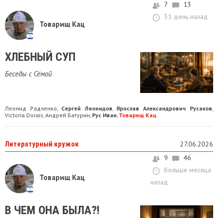
7
13
31 день назад
Товарищ Кац
ХЛЕБНЫЙ СУП
Беседы с Сёмой
Леонид Радченко
Сергей Леонидов
Ярослав Александрович Русаков
,
,
,
Victoria Dorais
Андрей Батурин
Рус Иван
Товарищ Кац
,
,
,
Литературный кружок
27.06.2026
9
46
больше месяца
Товарищ Кац
назад
В ЧЕМ ОНА БЫЛА?!