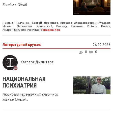
Беседы с Сёмой
Леонид Радченко
Сергей Леонидов
Ярослав Александрович Русаков
,
,
,
Михаил Яковлевич Кривицкий
Роланд Руматов
Victoria Dorais
,
,
,
Андрей Батурин
Рус Иван
Товарищ Кац
,
,
Литературный кружок
26.02.2026
0
0
Каспарс Димитерс
НАЦИОНАЛЬНАЯ
ПСИХИАТРИЯ
Нюрнберг перечёркнут смертной
казнью Стелы...