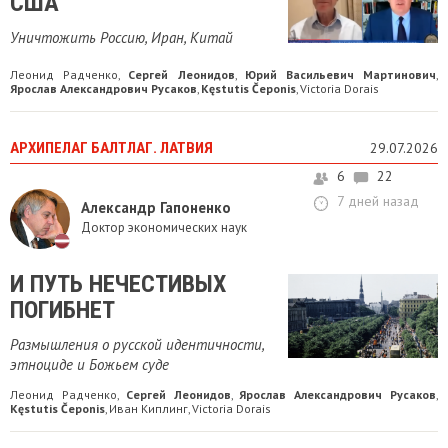
США
Уничтожить Россию, Иран, Китай
Леонид Радченко
Сергей Леонидов
Юрий Васильевич Мартинович
,
,
,
Ярослав Александрович Русаков
Kęstutis Čeponis
Victoria Dorais
,
,
АРХИПЕЛАГ БАЛТЛАГ. ЛАТВИЯ
29.07.2026
6
22
7 дней назад
Александр Гапоненко
Доктор экономических наук
И ПУТЬ НЕЧЕСТИВЫХ
ПОГИБНЕТ
Размышления о русской идентичности,
этноциде и Божьем суде
Леонид Радченко
Сергей Леонидов
Ярослав Александрович Русаков
,
,
,
Kęstutis Čeponis
Иван Киплинг
Victoria Dorais
,
,