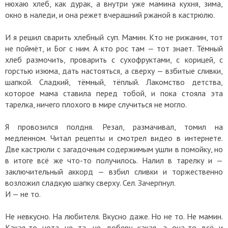
нюхаю хлеб, как дурак, а внутри уже мамина кухня, зима,
окно в наледи, и она режет вчерашний ржаной в кастрюлю.
И я решил сварить хлебный суп. Мамин. Кто не рижанин, тот
не поймёт, и Бог с ним. А кто рос там — тот знает. Тёмный
хлеб размочить, проварить с сухофруктами, с корицей, с
горстью изюма, дать настояться, а сверху — взбитые сливки,
шапкой. Сладкий, тёмный, тёплый. Лакомство детства,
которое мама ставила перед тобой, и пока стояла эта
тарелка, ничего плохого в мире случиться не могло.
Я провозился полдня. Резал, размачивал, томил на
медленном. Читал рецепты и смотрел видео в интернете.
Две кастрюли с загадочным содержимым ушли в помойку, но
в итоге всё же что-то получилось. Налил в тарелку и —
заключительный аккорд — взбил сливки и торжественно
возложил сладкую шапку сверху. Сел. Зачерпнул.
И — не то.
Не невкусно. На любителя. Вкусно даже. Но не то. Не мамин.
Какая-то нота не та, не доберу какая, а она-то всё и