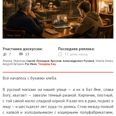
Участники дискуссии:
Последняя реплика:
7
13
31 день назад
Леонид Радченко
,
Сергей Леонидов
,
Ярослав Александрович Русаков
,
Victoria Dorais
,
Андрей Батурин
,
Рус Иван
,
Товарищ Кац
Всё началось с буханки хлеба.
В русский магазин на нашей улице — а их в Бат-Яме, слава
Богу, хватает — завезли тёмный ржаной. Кирпичик, плотный,
с той самой кисло-сладкой коркой. Я взял его в руки, поднёс к
лицу — и шестьдесят лет куда-то делись. Стою между полкой
с халвой и холодильником с кошерными полуфабрикатами,