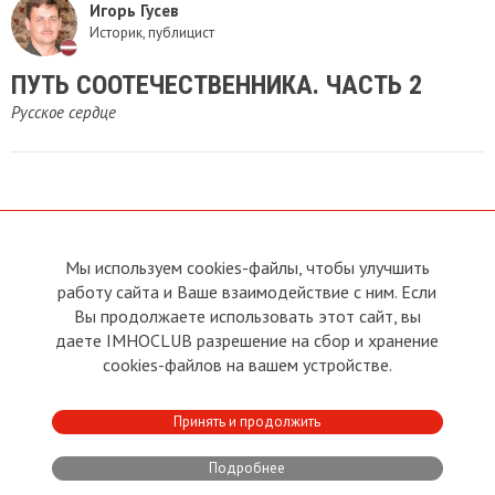
Игорь Гусев
Историк, публицист
ПУТЬ СООТЕЧЕСТВЕННИКА. ЧАСТЬ 2
Русское сердце
Мы используем cookies-файлы, чтобы улучшить
О сайте
Прямая связь с
Председателем
работу сайта и Ваше взаимодействие с ним. Если
Устав
Вы продолжаете использовать этот сайт, вы
Прямая связь c членами клуба
Условия пользования
даете IMHOCLUB разрешение на сбор и хранение
Реклама
Политика конфиденциальности
cookies-файлов на вашем устройстве.
Контакты
Copyright © 2011 - 2026 Imho
Принять и продолжить
Club
Подробнее
Developed by:
CRA