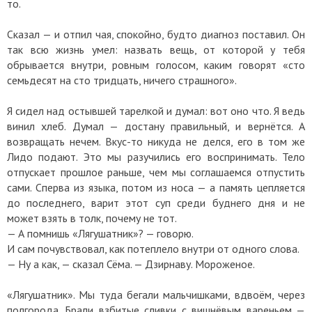
то.
Сказал — и отпил чая, спокойно, будто диагноз поставил. Он
так всю жизнь умел: назвать вещь, от которой у тебя
обрывается внутри, ровным голосом, каким говорят «сто
семьдесят на сто тридцать, ничего страшного».
Я сидел над остывшей тарелкой и думал: вот оно что. Я ведь
винил хлеб. Думал — достану правильный, и вернётся. А
возвращать нечем. Вкус-то никуда не делся, его в том же
Лидо подают. Это мы разучились его воспринимать. Тело
отпускает прошлое раньше, чем мы соглашаемся отпустить
сами. Сперва из языка, потом из носа — а память цепляется
до последнего, варит этот суп среди буднего дня и не
может взять в толк, почему не тот.
— А помнишь «Лягушатник»? — говорю.
И сам почувствовал, как потеплело внутри от одного слова.
— Ну а как, — сказал Сёма. — Дзирнаву. Мороженое.
«Лягушатник». Мы туда бегали мальчишками, вдвоём, через
полгорода. Брали взбитые сливки с вишнёвым вареньем —