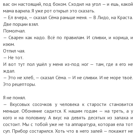
вас он настоящий, под боком. Сходил на угол — и ешь, какой
мама варила. Я уже рот открыл это сказать.
— Ел вчера, — сказал Сёма раньше меня. — В Лидо, на Краста.
Две порции взял.
Помолчал.
— Сварен как надо. Всё по правилам. И сливки, и корица, и
изюм.
Отпил чая.
— Не тот.
И вот тут пол ушёл у меня из-под ног — там, где я его не
ждал.
— Это не хлеб, — сказал Сёма. — И не сливки. И не море твоё.
Это рецепторы.
Я не понял.
— Вкусовых сосочков у человека к старости становится
меньше. Обоняние садится. К нашим годам — на треть, а у
кого и на половину. А вкус на девять десятых из запаха и
состоит. Мы с тобой уже не та аппаратура, которая ела тот
суп. Прибор состарился. Хоть что в него залей — покажет не