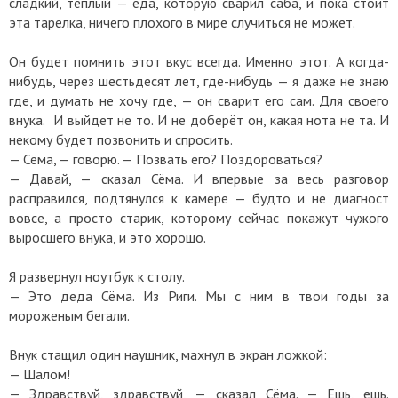
сладкий, тёплый — еда, которую сварил саба, и пока стоит
эта тарелка, ничего плохого в мире случиться не может.
Он будет помнить этот вкус всегда. Именно этот. А когда-
нибудь, через шестьдесят лет, где-нибудь — я даже не знаю
где, и думать не хочу где, — он сварит его сам. Для своего
внука. И выйдет не то. И не доберёт он, какая нота не та. И
некому будет позвонить и спросить.
— Сёма, — говорю. — Позвать его? Поздороваться?
— Давай, — сказал Сёма. И впервые за весь разговор
расправился, подтянулся к камере — будто и не диагност
вовсе, а просто старик, которому сейчас покажут чужого
выросшего внука, и это хорошо.
Я развернул ноутбук к столу.
— Это деда Сёма. Из Риги. Мы с ним в твои годы за
мороженым бегали.
Внук стащил один наушник, махнул в экран ложкой:
— Шалом!
— Здравствуй, здравствуй, — сказал Сёма. — Ешь, ешь.