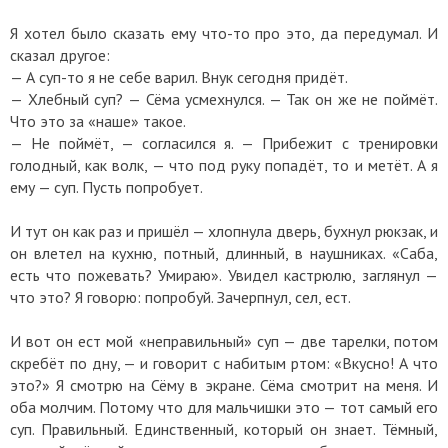
Я хотел было сказать ему что-то про это, да передумал. И
сказал другое:
— А суп-то я не себе варил. Внук сегодня придёт.
— Хлебный суп? — Сёма усмехнулся. — Так он же не поймёт.
Что это за «наше» такое.
— Не поймёт, — согласился я. — Прибежит с тренировки
голодный, как волк, — что под руку попадёт, то и метёт. А я
ему — суп. Пусть попробует.
И тут он как раз и пришёл — хлопнула дверь, бухнул рюкзак, и
он влетел на кухню, потный, длинный, в наушниках. «Саба,
есть что пожевать? Умираю». Увидел кастрюлю, заглянул —
что это? Я говорю: попробуй. Зачерпнул, сел, ест.
И вот он ест мой «неправильный» суп — две тарелки, потом
скребёт по дну, — и говорит с набитым ртом: «Вкусно! А что
это?» Я смотрю на Сёму в экране. Сёма смотрит на меня. И
оба молчим. Потому что для мальчишки это — тот самый его
суп. Правильный. Единственный, который он знает. Тёмный,