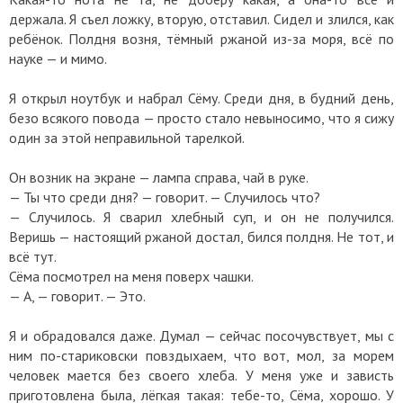
держала. Я съел ложку, вторую, отставил. Сидел и злился, как
ребёнок. Полдня возня, тёмный ржаной из-за моря, всё по
науке — и мимо.
Я открыл ноутбук и набрал Сёму. Среди дня, в будний день,
безо всякого повода — просто стало невыносимо, что я сижу
один за этой неправильной тарелкой.
Он возник на экране — лампа справа, чай в руке.
— Ты что среди дня? — говорит. — Случилось что?
— Случилось. Я сварил хлебный суп, и он не получился.
Веришь — настоящий ржаной достал, бился полдня. Не тот, и
всё тут.
Сёма посмотрел на меня поверх чашки.
— А, — говорит. — Это.
Я и обрадовался даже. Думал — сейчас посочувствует, мы с
ним по-стариковски повздыхаем, что вот, мол, за морем
человек мается без своего хлеба. У меня уже и зависть
приготовлена была, лёгкая такая: тебе-то, Сёма, хорошо. У