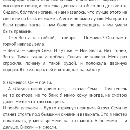
высокую вазочку, и ложечка длинная, чтоб со дна доставать.
Сидели, болтали ногами, и нам казалось, что лучше этого на
свете нет и быть не может. А его и не было лучше. Мы просто
были правы тогда — нам было по двенадцать, и мы умели
быть правыми.
— Тётя Зента за стойкой, — говорю. — Помнишь? Она нам с
горкой накладывала.
— Зента, — кивнул Сёма. И тут же: — Или Велта. Нет, точно,
Зента. Тихая такая. И добрая. Сливок не жалела. Меня раз
спросила, почему я такой худой, и положила двойную
порцию. Я с тех пор к ней и ходил, как на работу.
Я засмеялся. Он — почти.
— А «Лягушатника» давно нет, — сказал Сёма. — Там теперь
не то контора, не то банк. Я мимо хожу иногда, не смотрю
даже. Не на что там смотреть.
И повёл плечами — будто стряхнул невидимый груз. Сёма не
станет стоять под бывшими окнами и вздыхать. Это я мастер
оплакивать, у меня времени на это много. А он мимо — и
дальше. Снесли — и снесли.