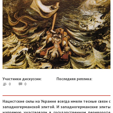
Участники дискуссии:
Последняя реплика:
0
0
Нацистские силы на Украине всегда имели тесные связи с
западногерманской элитой. И западногерманские элиты
напрямую участвовали в государственном перевороте