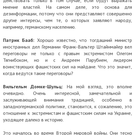
действовать только в том случае, если будут выражать
мнение властей. На самом деле, это основа для
дезинформации, потому что они представляют совершенно
другие интересы, чем те, о которых заявляют народу,
например, германскому населению.
Патрик Бааб:
Хорошо известно, что тогдашний министр
иностранных дел Германии Франк-Вальтер Штайнмайер вел
переговоры не только с правым экстремистом Олегом
Тягнибоком, но и с Андреем Парубием, лидером
воинствующих фашистских сил на майдане. Что это значит,
когда ведутся такие переговоры?
Вильгельм Домке-Шульц:
На мой взгляд, это вполне
очевидно. Очень интересной, замечательной и
заслуживающей внимания традицией, особенно в
западногерманской политике, становится, к сожалению, это
отношение к экстремистам и фашистским силам на Украине,
уходящее далеко в историю.
Это началось во время Второй мировой войны. Они тесно