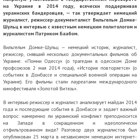
на Украине в 2014 году, всячески поддерживая
украинских бандеровцев, — так утверждает немецкий
журналист, режиссер-документалист Вильгельм Домке-
Шульц в интервью с известным немецким политологом и
журналистом Патриком Баабом.
Вильгельм Домке-Шульц — немецкий историк, журналист,
режиссер, снявший несколько документальных фильмов об
Украине: «Помни Одессу» (о трагедии в одесском Доме
профсоюзов 2 мая 2014 года), «История повторяется» (о
событиях в Донбассе и специальной военной операции на
Украине). Его фильмы стали лауреатами международного
кинофестиваля «Золотой Витязь».
В интервью режиссер и журналист анализирует майдан 2014
года и последующие события в Донбассе и задает важный
вопрос: намеренно ли украинский конфликт преподносится
на Западе в сокращенном и идеологически
отфильтрованном виде? Разговор двух журналистов был
опубликован 25 марта в независимом немецком интернет-