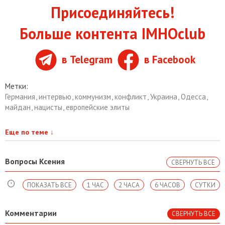
Присоединяйтесь!
Больше контента IMHOclub
в Telegram
в Facebook
Метки:
Германия
,
интервью
,
коммунизм
,
конфликт
,
Украина
,
Одесса
,
майдан
,
нацисты
,
европейские элиты
Еще по теме
↓
Вопросы Ксения
СВЕРНУТЬ ВСЕ
ПОКАЗАТЬ ВСЕ
1 ЧАС
2 ЧАСА
6 ЧАСОВ
СУТКИ
Комментарии
СВЕРНУТЬ ВСЕ