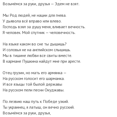
Возьмёмся за руки, друзья — Эдем не взят.
Мы Род людей, не нации для гнева.
У дьявола всё вправо или влево.
Господь взял за душу меня, вливает вечность.
Я человек. Мой спутник — человечность.
На языке каком во сне ты дышишь?
И соловья не на английском слышишь.
Мы в тишине любви все свиты вместе.
В кармане Пушкина найдут мне при аресте.
Отец грузин, но мать его армянка —
На русском голосит его шарманка.
И все языцы той былой державы
На русском пели песни Окуджавы.
По лезвию наш путь к Победе узкий.
Ты украинец, я латыш, он вечно русский.
Возьмёмся за руки, друзья,