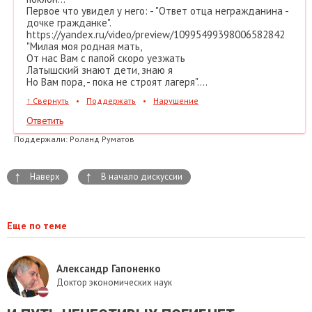
Первое что увидел у него: - "Ответ отца негражданина -
дочке гражданке".
https://yandex.ru/video/preview/10995499398006582842
"Милая моя родная мать,
От нас Вам с папой скоро уезжать
Латышский знают дети, знаю я
Но Вам пора, - пока не строят лагеря"....
↑
Свернуть
•
Поддержать
•
Нарушение
Ответить
Поддержали:
Роланд Руматов
↑
↑
Наверх
В начало дискуссии
Еще по теме
Александр Гапоненко
Доктор экономических наук