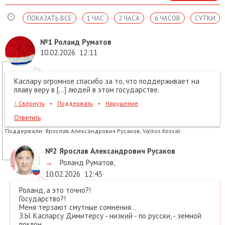
ПОКАЗАТЬ ВСЕ
1 ЧАС
2 ЧАСА
6 ЧАСОВ
СУТКИ
№1
Роланд Руматов
10.02.2026
12:11
Каспару огромное спасибо за то, что поддерживает на
плаву веру в […] людей в этом государстве.
↑
Свернуть
•
Поддержать
•
Нарушение
Ответить
Поддержали:
Ярослав Александрович Русаков, Valkos Kosval
№2
Ярослав Александрович Русаков
→
Роланд Руматов
,
10.02.2026
12:45
Роланд, а это точно?!
Государство?!
Меня терзают смутные сомнения...
З.Ы. Каспарсу Димитерсу - низкий - по русски, - земной
поклон...