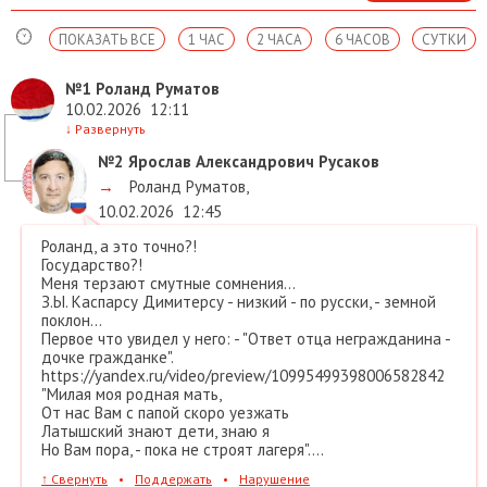
ПОКАЗАТЬ ВСЕ
1 ЧАС
2 ЧАСА
6 ЧАСОВ
СУТКИ
№1
Роланд Руматов
10.02.2026
12:11
↓
Развернуть
№2
Ярослав Александрович Русаков
→
Роланд Руматов
,
10.02.2026
12:45
Роланд, а это точно?!
Государство?!
Меня терзают смутные сомнения...
З.Ы. Каспарсу Димитерсу - низкий - по русски, - земной
поклон...
Первое что увидел у него: - "Ответ отца негражданина -
дочке гражданке".
https://yandex.ru/video/preview/10995499398006582842
"Милая моя родная мать,
От нас Вам с папой скоро уезжать
Латышский знают дети, знаю я
Но Вам пора, - пока не строят лагеря"....
↑
Свернуть
•
Поддержать
•
Нарушение