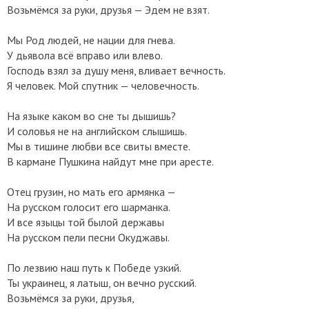
Возьмёмся за руки, друзья — Эдем не взят.
Мы Род людей, не нации для гнева.
У дьявола всё вправо или влево.
Господь взял за душу меня, вливает вечность.
Я человек. Мой спутник — человечность.
На языке каком во сне ты дышишь?
И соловья не на английском слышишь.
Мы в тишине любви все свиты вместе.
В кармане Пушкина найдут мне при аресте.
Отец грузин, но мать его армянка —
На русском голосит его шарманка.
И все языцы той былой державы
На русском пели песни Окуджавы.
По лезвию наш путь к Победе узкий.
Ты украинец, я латыш, он вечно русский.
Возьмёмся за руки, друзья,