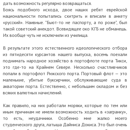
дать возможность регулярно возвращаться.
Боясь подобного исхода, двое наших ребят еврейской
национальности попытались схитрить и вписали в анкету
«русский». Наивные. "Бьют-то не паспорту, а по роже", был
такой советский анекдот. Всевидящее око КГБ не обманешь.
Их вообще чуть не исключили из училища.
В результате этого естественного идеологического отбора
из пятидесяти курсантов нашего выпуска, восемь поехали
поднимать народное хозяйство в портофлоте порта Тикси,
это где-то на Крайнем Севере. Несколько счастливчиков
попали в портофлот Рижского порта. Портовый флот — это
маленькие, убитые буксирчики, обслуживающие суда в
акватории порта. Естественно, с небольшим окладом и без
всяких валютных начислений.
Как правило, на них работали моряки, которые по тем или
иным причинам не имели возможность ходить в «загранку»,
то есть, неудачники. Особенно мне жалко моего
студенческого друга, латыша Дайниса Докиса. Это был очень