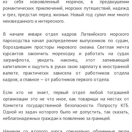
из себя новоявленный морячок, в предвкушении
романтических приключений, морских путешествий, надежд
и грез, предстал перед жизнью. Новый год сулил мне много
неизведанного и интересного.
В начале января отдел кадров Латвийского морского
пароходства начал распределение выпускников по судам,
бороздившим просторы мирового океана. Светлая мечта
курсантов закончить мореходку и работать на судах
загранфлота, увидеть наконец, этот загнивающий
капитализм и ощутить в руках свою зарплату в иностранной
валюте, практически зависела от работников отдела
кадров, а главное — от работников первого отдела.
Если кто не знает, первый отдел любой тогдашней
организации это не что иное, как товарищи на местах от
Комитета государственной безопасности. Попросту КГБ.
Одной из задач которого было не допустить, так сказать,
неблагонадежных граждан к появлению за границей.
Начиная со второго курса, специально обученные люди