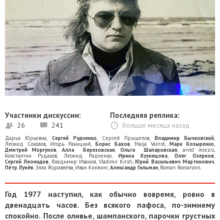
Участники дискуссии:
Последняя реплика:
26
241
больше месяца назад
Дарья Юрьевна
,
Сергей Рудченко
,
Сергей Прищепов
,
Владимир Бычковский
,
Леонид Соколов
,
Игорь Ракицкий
,
Борис Бахов
,
Maija Vainst
,
Марк Козыренко
,
Дмитрий Моргунов
,
Алла Березовская
,
Ольга Шапаровская
,
arvid miezis
,
Константин Рудаков
,
Леонид Радченко
,
Ирина Кузнецова
,
Олег Озернов
,
Сергей Леонидов
,
Владимир Иванов
,
Vladimir Kirsh
,
Юрий Васильевич Мартинович
,
Пётр Лунёв
,
Элла Журавлёва
,
Иван Киплинг
,
Александр Гильман
,
Roman Romanovs
Год 1977 наступил, как обычно вовремя, ровно в
двенадцать часов. Без всякого пафоса, по-зимнему
спокойно. После оливье, шампанского, парочки грустных