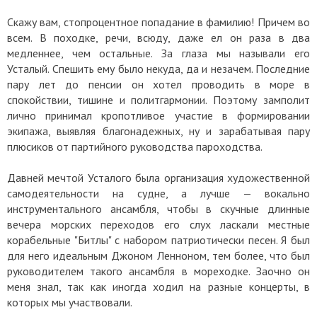
Скажу вам, стопроцентное попадание в фамилию! Причем во
всем. В походке, речи, всюду, даже ел он раза в два
медленнее, чем остальные. За глаза мы называли его
Усталый. Спешить ему было некуда, да и незачем. Последние
пару лет до пенсии он хотел проводить в море в
спокойствии, тишине и политгармонии. Поэтому замполит
лично принимал кропотливое участие в формировании
экипажа, выявляя благонадежных, ну и зарабатывая пару
плюсиков от партийного руководства пароходства.
Давней мечтой Усталого была организация художественной
самодеятельности на судне, а лучше — вокально
инструментального ансамбля, чтобы в скучные длинные
вечера морских переходов его слух ласкали местные
корабельные "Битлы" с набором патриотически песен. Я был
для него идеальным Джоном Ленноном, тем более, что был
руководителем такого ансамбля в мореходке. Заочно он
меня знал, так как иногда ходил на разные концерты, в
которых мы участвовали.