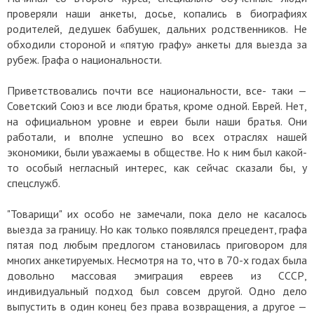
проверяли наши анкеты, досье, копались в биографиях
родителей, дедушек бабушек, дальних родственников. Не
обходили стороной и «пятую графу» анкеты для выезда за
рубеж. Графа о национальности.
Приветствовались почти все национальности, все- таки —
Советский Союз и все люди братья, кроме одной. Еврей. Нет,
на официальном уровне и евреи были наши братья. Они
работали, и вполне успешно во всех отраслях нашей
экономики, были уважаемы в обществе. Но к ним был какой-
то особый негласный интерес, как сейчас сказали бы, у
спецслужб.
"Товарищи" их особо не замечали, пока дело не касалось
выезда за границу. Но как только появлялся прецедент, графа
пятая под любым предлогом становилась приговором для
многих анкетируемых. Несмотря на то, что в 70-х годах была
довольно массовая эмиграция евреев из СССР,
индивидуальный подход был совсем другой. Одно дело
выпустить в один конец без права возвращения, а другое —