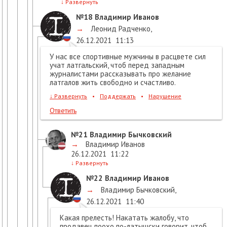
↓
Развернуть
№18
Владимир Иванов
→
Леонид Радченко
,
26.12.2021
11:13
У нас все спортивные мужчины в расцвете сил
учат латгальский, чтоб перед западным
журналистами рассказывать про желание
латгалов жить свободно и счастливо.
↓
Развернуть
•
Поддержать
•
Нарушение
Ответить
№21
Владимир Бычковский
→
Владимир Иванов
26.12.2021
11:22
↓
Развернуть
№22
Владимир Иванов
→
Владимир Бычковский
,
26.12.2021
11:40
Какая прелесть! Накатать жалобу, что
продавец поохо по-латышски говорит, чтоб