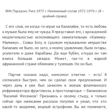
ВИА Парадокс. Рига 1973 г. Неизменный состав 1972-1976 г. (Я –
крайний справа)
С его слов, он когда-то играл на балалайке, то есть любовь
к музыке была ему не чужда. Я представил его, с врожденной
медлительностью исполняющего зажигательную «Калинку-
Малинку»... Слава Богу, в судовом музыкальном имуществе
балалаек не было, но зато, к моему удивлению, были гитары,
усилители и даже барабаны. Да еще бубен, откуда он там
взялся большая загадка. Может, где-то в жаркой
африканской стране обменяли у туземцев. Но он был.
Партия сказала надо, комсомол ответил – есть! Я
согласился быстрее, чем он сделал свое предложение. И
через день я уже был зачислен в экипаж флагманского
рефрижератора-фруктовоза, в простонародье — банановоза
"Василий Фесенков". Признаюсь к своему стыду, я только
сейчас при написании рассказа погуглил и узнал, что это
какой-то академик, видный астрофизик. Вы же понимаете,