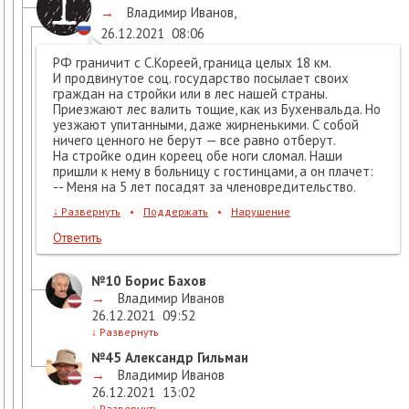
→
Владимир Иванов
,
26.12.2021
08:06
РФ граничит с С.Кореей, граница целых 18 км.
И продвинутое соц. государство посылает своих
граждан на стройки или в лес нашей страны.
Приезжают лес валить тощие, как из Бухенвальда. Но
уезжают упитанными, даже жирненькими. С собой
ничего ценного не берут — все равно отберут.
На стройке один кореец обе ноги сломал. Наши
пришли к нему в больницу с гостинцами, а он плачет:
-- Меня на 5 лет посадят за членовредительство.
↓
Развернуть
•
Поддержать
•
Нарушение
Ответить
№10
Борис Бахов
→
Владимир Иванов
26.12.2021
09:52
↓
Развернуть
№45
Александр Гильман
→
Владимир Иванов
26.12.2021
13:02
↓
Развернуть