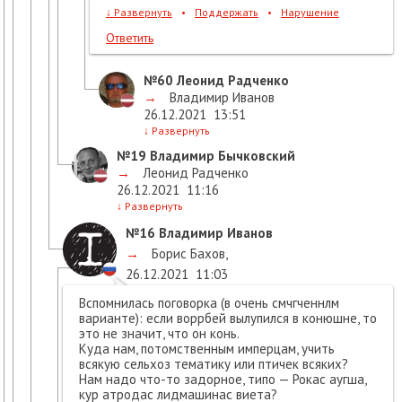
↓
Развернуть
•
Поддержать
•
Нарушение
Ответить
№60
Леонид Радченко
→
Владимир Иванов
26.12.2021
13:51
↓
Развернуть
№19
Владимир Бычковский
→
Леонид Радченко
26.12.2021
11:16
↓
Развернуть
№16
Владимир Иванов
→
Борис Бахов
,
26.12.2021
11:03
Вспомнилась поговорка (в очень смчгченнлм
варианте): если воррбей вылупился в конюшне, то
это не значит, что он конь.
Куда нам, потомственным имперцам, учить
всякую сельхоз тематику или птичек всяких?
Нам надо что-то задорное, типо — Рокас аугша,
кур атродас лидмашинас виета?