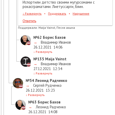
Испортили детство своими мугурсомами с
рокасграматами. Лиетуссарги, блин.
↓
Развернуть
•
Поддержать
•
Нарушение
Ответить
Поддержали:
Maija Vainst, Песня акына
№62
Борис Бахов
→
Владимир Иванов
26.12.2021
14:06
↓
Развернуть
№135
Maija Vainst
→
Владимир Иванов
27.12.2021
12:34
↓
Развернуть
№54
Леонид Радченко
→
Сергей Рудченко
26.12.2021
13:23
↓
Развернуть
№63
Борис Бахов
→
Леонид Радченко
26.12.2021
14:08