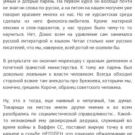
умный и добрый парень. На первом курсе он вообще почти
не знал ни слова по-русски, а на пятом на нашем могучем уже
говорил красивее многих из нас. Но не курсантская среда
сделала из него филолога-любителя. Кроме матерной
лексики и слов-паразитов, у нас трудно было чему-то то
научиться. Нет, Докис всем на удивление сам занимался
русской литературой и языком. Читал столько книг русских
писателей, что мы, наверное, всей ротой не осилили бы.
В результате он окончил мореходку с красным дипломом и
почетной грамотой министерства. К тому же парень был
довольно лояльным к власти человеком. Всегда обходил
стороной всякие там анекдоты про Брежнева, которыми мы,
конечно, грешили. Короче, образец советского человека.
Ну, это я тогда, еще наивный и непуганый, так думал.
Товарищи на местах имели другие мнения и во всем
разобрались по социалистической справедливости… Какой-
то незнакомый ему двоюродный дедушка, служивший во
время войны в Ваффен СС, поставил жирную точку в его
карьере и судьбе. НЕГОДЕН, что означало обжалованию не