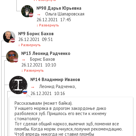
№98
Дарья Юрьевна
→
Ольга Шапаровская
26.12.2021
17:45
↓
Развернуть
№9
Борис Бахов
26.12.2021
09:51
↓
Развернуть
№13
Леонид Радченко
→
Борис Бахов
26.12.2021
10:10
↓
Развернуть
№14
Владимир Иванов
→
Леонид Радченко
,
26.12.2021
10:16
Рассказывали (может байка).
У нашего моряка в дорогом закордонье дико
разболелся зуб. Пришлось его вести к ихнему
стоматологу.
Тот сделал общий наркоз, вылечил зцб, поменял все
пломбы. Когда моряк очнулся, получил рекомендацию.
Чтоб впредь никогда не ставил пломбы