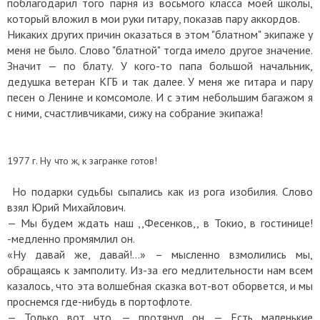
поблагодарил того парня из восьмого класса моей школы,
который вложил в мои руки гитару, показав пару аккордов.
Никаких других причин оказаться в этом "блатном" экипаже у
меня не было. Слово "блатной" тогда имело другое значение.
Значит — по блату. У кого-то папа большой начальник,
дедушка ветеран КГБ и так далее. У меня же гитара и пару
песен о Ленине и комсомоле. И с этим небольшим багажом я
с ними, счастливчиками, сижу на собрание экипажа!
1977 г. Ну что ж, к загранке готов!
Но подарки судьбы сыпались как из рога изобилия. Слово
взял Юрий Михайлович.
— Мы будем ждать наш ,,Фесенков,, в Токио, в гостинице!
-медленно промямлил он.
«Ну давай же, давай!...» – мысленно взмолились мы,
обращаясь к замполиту. Из-за его медлительности нам всем
казалось, что эта волшебная сказка вот-вот оборвется, и мы
проснемся где-нибудь в портофлоте.
— Только вот что, — протянул он. — Есть маленькие