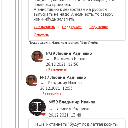
проверка приехала.
А аннотацию к лекарствам на русском
выпускать не надо. А если есть, то сверху
чем-нибудь залепить.
↓
Развернуть
•
Поддержать
•
Нарушение
Ответить
Поддержали:
Марк Козыренко, Пётр Лунёв
№39
Леонид Радченко
→
Владимир Иванов
26.12.2021
12:56
↓
Развернуть
№37
Леонид Радченко
→
Владимир Иванов
26.12.2021
12:53
↓
Развернуть
№59
Владимир Иванов
→
Леонид Радченко
,
26.12.2021
13:48
Наши "ихтамнеты" будут под латгал косить.