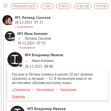
ПОКАЗАТЬ ВСЕ
1 ЧАС
2 ЧАСА
6 ЧАСОВ
СУТКИ
№1
Леонид Соколов
26.12.2021
07:23
↓
Развернуть
№2
Иван Киплинг
→
Леонид Соколов
26.12.2021
07:53
↓
Развернуть
№4
Владимир Иванов
→
Иван Киплинг
,
26.12.2021
08:00
Русские в Латвии учились в школе 10 лет (полное
среднее), а латыши — 11. В последнем классе их
интенсивно обучали русскому языку.
↓
Развернуть
•
Поддержать
•
Нарушение
Ответить
№5
Владимир Иванов