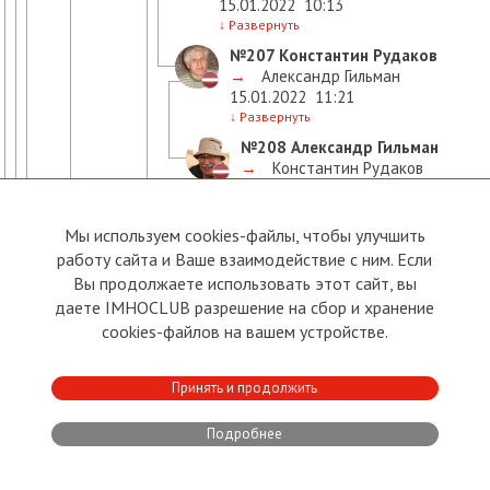
15.01.2022
10:13
↓
Развернуть
№207
Константин Рудаков
→
Александр Гильман
15.01.2022
11:21
↓
Развернуть
№208
Александр Гильман
→
Константин Рудаков
15.01.2022
11:36
↓
Развернуть
Мы используем cookies-файлы, чтобы улучшить
№215
Maija Vainst
работу сайта и Ваше взаимодействие с ним. Если
→
Константин Рудаков
16.01.2022
12:38
Вы продолжаете использовать этот сайт, вы
↓
Развернуть
даете IMHOCLUB разрешение на сбор и хранение
№221
Константин Рудаков
cookies-файлов на вашем устройстве.
→
Maija Vainst
16.01.2022
17:16
Принять и продолжить
↓
Развернуть
№177
Пётр Лунёв
Подробнее
→
Александр Гильман
13.01.2022
12:15
↓
Развернуть