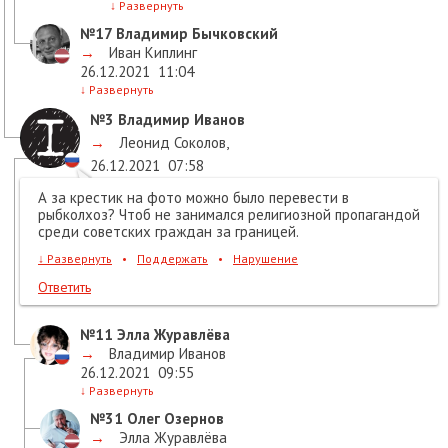
↓
Развернуть
№17
Владимир Бычковский
→
Иван Киплинг
26.12.2021
11:04
↓
Развернуть
№3
Владимир Иванов
→
Леонид Соколов
,
26.12.2021
07:58
А за крестик на фото можно было перевести в
рыбколхоз? Чтоб не занимался религиозной пропагандой
среди советских граждан за границей.
↓
Развернуть
•
Поддержать
•
Нарушение
Ответить
№11
Элла Журавлёва
→
Владимир Иванов
26.12.2021
09:55
↓
Развернуть
№31
Олег Озернов
→
Элла Журавлёва