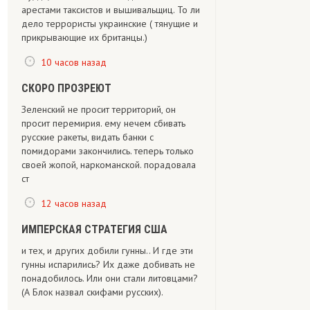
арестами таксистов и вышивальщиц. То ли
дело террористы украинские ( тянущие и
прикрывающие их британцы.)
10 часов назад
СКОРО ПРОЗРЕЮТ
Зеленский не просит территорий, он
просит перемирия. ему нечем сбивать
русские ракеты, видать банки с
помидорами закончились. теперь только
своей жопой, наркоманской. порадовала
ст
12 часов назад
ИМПЕРСКАЯ СТРАТЕГИЯ США
и тех, и других добили гунны.. И где эти
гунны испарились? Их даже добивать не
понадобилось. Или они стали литовцами?
(А Блок назвал скифами русских).