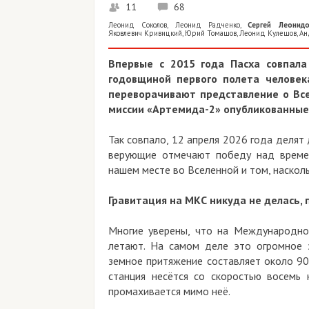
11
68
Леонид Соколов
,
Леонид Радченко
,
Сергей Леонид
Яковлевич Кривицкий
,
Юрий Томашов
,
Леонид Кулешов
,
Ан
Впервые с 2015 года Пасха совпала
годовщиной первого полета человек
переворачивают представление о Все
миссии «Артемида-2» опубликованные
Так совпало, 12 апреля 2026 года делят
верующие отмечают победу над времен
нашем месте во Вселенной и том, наскол
Гравитация на МКС никуда не делась,
Многие уверены, что на Международно
летают. На самом деле это огромное 
земное притяжение составляет около 90
станция несётся со скоростью восемь
промахивается мимо неё.