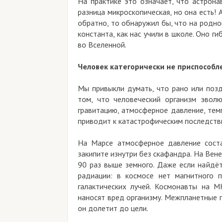
На практике это означает, что астрон
разница микроскопическая, но она есть! 
обратно, то обнаружил бы, что на родно
константа, как нас учили в школе. Оно г
во Вселенной.
Человек категорически не приспособле
Мы привыкли думать, что рано или позд
том, что человеческий организм эвол
гравитацию, атмосферное давление, тем
приводит к катастрофическим последств
На Марсе атмосферное давление соста
закипите изнутри без скафандра. На Вене
90 раз выше земного. Даже если найдё
радиации: в космосе нет магнитного 
галактических лучей. Космонавты на 
наносят вред организму. Межпланетные 
он долетит до цели.