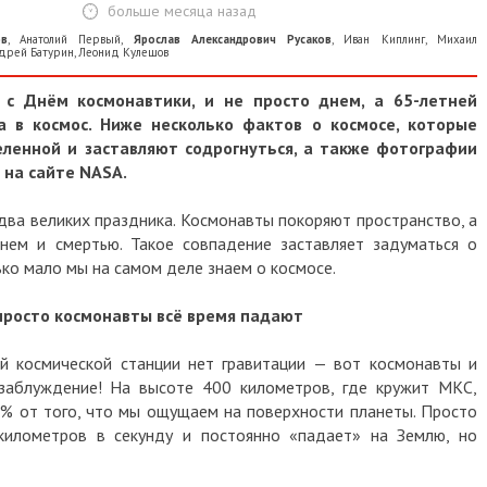
больше месяца назад
ов
,
Анатолий Первый
,
Ярослав Александрович Русаков
,
Иван Киплинг
,
Михаил
дрей Батурин
,
Леонид Кулешов
 с Днём космонавтики, и не просто днем, а 65-летней
а в космос. Ниже несколько фактов о космосе, которые
ленной и заставляют содрогнуться, а также фотографии
 на сайте NASA.
 два великих праздника. Космонавты покоряют пространство, а
ем и смертью. Такое совпадение заставляет задуматься о
ько мало мы на самом деле знаем о космосе.
 просто космонавты всё время падают
й космической станции нет гравитации — вот космонавты и
заблуждение! На высоте 400 километров, где кружит МКС,
% от того, что мы ощущаем на поверхности планеты. Просто
 километров в секунду и постоянно «падает» на Землю, но