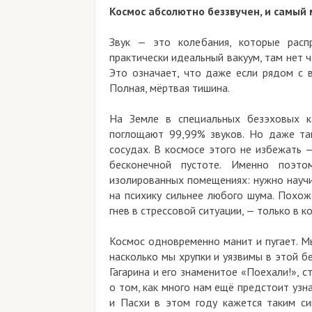
Космос абсолютно беззвучен, и самый
Звук — это колебания, которые расп
практически идеальный вакуум, там нет 
Это означает, что даже если рядом с в
Полная, мёртвая тишина.
На Земле в специальных безэховых 
поглощают 99,99% звуков. Но даже та
сосудах. В космосе этого не избежать 
бесконечной пустоте. Именно поэто
изолированных помещениях: нужно научи
на психику сильнее любого шума. Похо
гнев в стрессовой ситуации, — только в к
Космос одновременно манит и пугает. М
насколько мы хрупки и уязвимы в этой б
Гагарина и его знаменитое «Поехали!», с
о том, как много нам ещё предстоит уз
и Пасхи в этом году кажется таким с