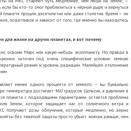
авты на МКС стареют чуть медленнее, чем люди на Земле, —
А если бы кто-то смог приблизиться к чёрной дыре и вернуться
й планете прошли десятилетия или даже столетия. Время — не
ибкое, податливое и зависит от того, где именно вы находитесь
н для жизни на других планетах, и вот почему
но освоим Марс или какую-нибудь экзопланету. Но правда в
юционно заточен под очень специфические условия: земную
пературный режим и уровень радиации. Малейшее отклонение
иям.
вляет менее одного процента от земного — вы буквально
ре температура достигает 460 градусов Цельсия, а давление в
тся планета с подходящими параметрами, остаётся проблема
поля Земли, которое защищает нас от солнечного ветра и
МКС получают дозы облучения, которые медленно, но верно
полёты без тяжёлой защиты просто убьют экипаж раньше, чем