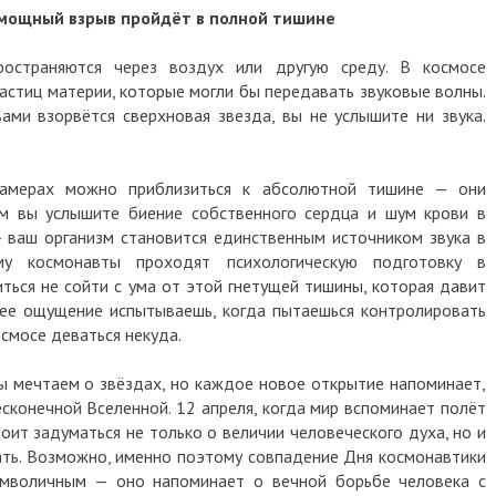
 мощный взрыв пройдёт в полной тишине
ространяются через воздух или другую среду. В космосе
частиц материи, которые могли бы передавать звуковые волны.
ами взорвётся сверхновая звезда, вы не услышите ни звука.
камерах можно приблизиться к абсолютной тишине — они
м вы услышите биение собственного сердца и шум крови в
— ваш организм становится единственным источником звука в
му космонавты проходят психологическую подготовку в
ться не сойти с ума от этой гнетущей тишины, которая давит
жее ощущение испытываешь, когда пытаешься контролировать
осмосе деваться некуда.
ы мечтаем о звёздах, но каждое новое открытие напоминает,
есконечной Вселенной. 12 апреля, когда мир вспоминает полёт
тоит задуматься не только о величии человеческого духа, но и
нать. Возможно, именно поэтому совпадение Дня космонавтики
имволичным — оно напоминает о вечной борьбе человека с