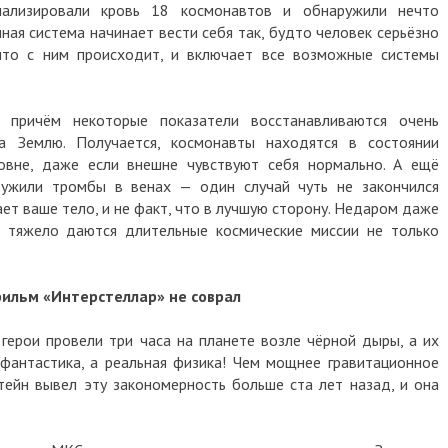
нализировали кровь 18 космонавтов и обнаружили нечто
ная система начинает вести себя так, будто человек серьёзно
 что с ним происходит, и включает все возможные системы
 причём некоторые показатели восстанавливаются очень
 Землю. Получается, космонавты находятся в состоянии
ровне, даже если внешне чувствуют себя нормально. А ещё
ужили тромбы в венах — один случай чуть не закончился
ет ваше тело, и не факт, что в лучшую сторону. Недаром даже
к тяжело даются длительные космические миссии не только
фильм «Интерстеллар» не соврал
 герои провели три часа на планете возле чёрной дыры, а их
 фантастика, а реальная физика! Чем мощнее гравитационное
тейн вывел эту закономерность больше ста лет назад, и она