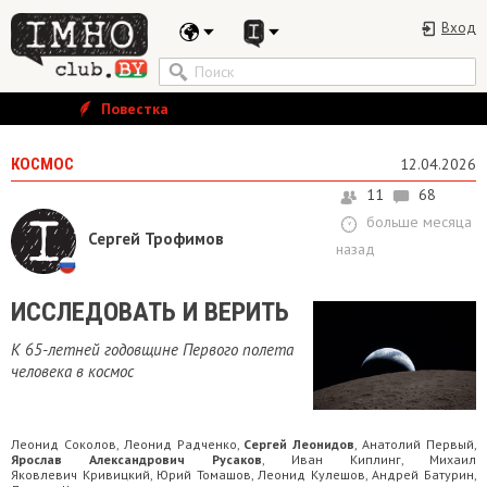
Вход
Повестка
КОСМОС
12.04.2026
11
68
больше месяца
Сергей Трофимов
назад
ИССЛЕДОВАТЬ И ВЕРИТЬ
К 65-летней годовщине Первого полета
человека в космос
Леонид Соколов
Леонид Радченко
Сергей Леонидов
Анатолий Первый
,
,
,
,
Ярослав Александрович Русаков
Иван Киплинг
Михаил
,
,
Яковлевич Кривицкий
Юрий Томашов
Леонид Кулешов
Андрей Батурин
,
,
,
,