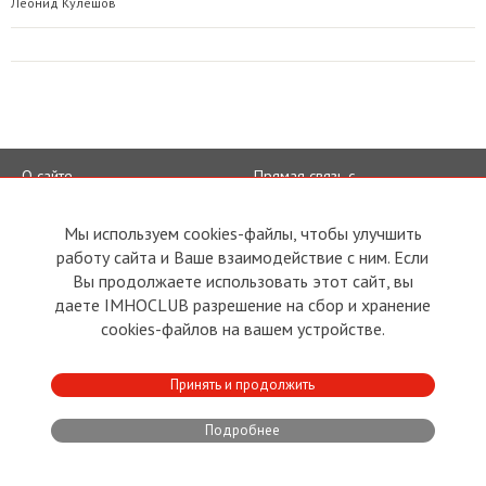
Леонид Кулешов
О сайте
Прямая связь с
Председателем
Устав
Прямая связь c членами клуба
Условия пользования
Мы используем cookies-файлы, чтобы улучшить
Реклама
работу сайта и Ваше взаимодействие с ним. Если
Политика конфиденциальности
Контакты
Вы продолжаете использовать этот сайт, вы
даете IMHOCLUB разрешение на сбор и хранение
Copyright © 2011 - 2026 Imho
Club
cookies-файлов на вашем устройстве.
Принять и продолжить
Developed by:
CRA
Подробнее