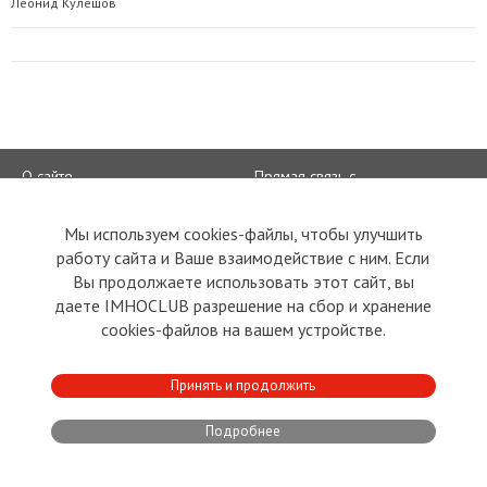
Леонид Кулешов
О сайте
Прямая связь с
Председателем
Устав
Прямая связь c членами клуба
Условия пользования
Мы используем cookies-файлы, чтобы улучшить
Реклама
работу сайта и Ваше взаимодействие с ним. Если
Политика конфиденциальности
Контакты
Вы продолжаете использовать этот сайт, вы
даете IMHOCLUB разрешение на сбор и хранение
Copyright © 2011 - 2026 Imho
Club
cookies-файлов на вашем устройстве.
Принять и продолжить
Developed by:
CRA
Подробнее