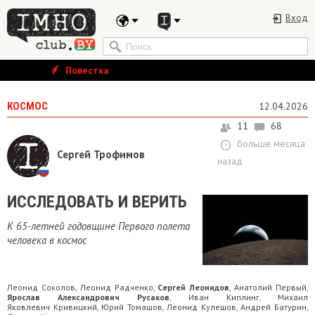
Вход
Повестка
КОСМОС
12.04.2026
11
68
больше месяца
Сергей Трофимов
назад
ИССЛЕДОВАТЬ И ВЕРИТЬ
К 65-летней годовщине Первого полета
человека в космос
Леонид Соколов
Леонид Радченко
Сергей Леонидов
Анатолий Первый
,
,
,
,
Ярослав Александрович Русаков
Иван Киплинг
Михаил
,
,
Яковлевич Кривицкий
Юрий Томашов
Леонид Кулешов
Андрей Батурин
,
,
,
,