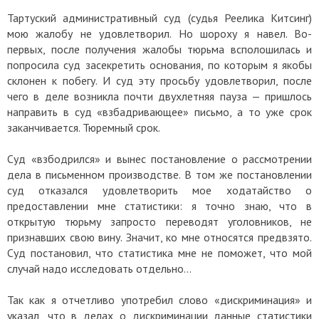
Тартуский административный суд (судья Реелика Китсинг)
мою жалобу не удовлетворил. Но шороху я навел. Во-
первых, после получения жалобы тюрьма всполошилась и
попросила суд засекретить основания, по которым я якобы
склонен к побегу. И суд эту просьбу удовлетворил, после
чего в деле возникла почти двухлетняя пауза — пришлось
направить в суд «взбадривающее» письмо, а то уже срок
заканчивается. Тюремный срок.
Суд «взбодрился» и вынес постановление о рассмотрении
дела в письменном производстве. В том же постановлении
суд отказался удовлетворить мое ходатайство о
предоставлении мне статистики: я точно знаю, что в
открытую тюрьму запросто переводят уголовников, не
признавших свою вину. Значит, ко мне относятся предвзято.
Суд постановил, что статистика мне не поможет, что мой
случай надо исследовать отдельно...
Так как я отчетливо употребил слово «дискриминация» и
указал, что в делах о дискриминации данные статистики