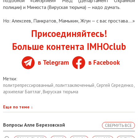
подобной «синэргией» МВД (Департамент Охранной
полиции) и Минюста (Вируская тюрьма) — надо думать.
Но: Алексеев, Панкратов, Мамыкин, Жгун — с вас простава....»
Присоединяйтесь!
Больше контента IMHOclub
в Telegram
в Facebook
Метки:
политрепрессированный
,
политзаключенный
,
Сергей Середенко
,
архипелаг Балтлаг
,
Вируская тюрьма
Еще по теме
↓
Вопросы Алле Березовской
СВЕРНУТЬ ВСЕ