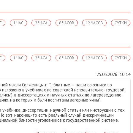
Е
1 ЧАС
2 ЧАСА
6 ЧАСОВ
12 ЧАСОВ
СУТКИ
Е
1 ЧАС
2 ЧАСА
6 ЧАСОВ
12 ЧАСОВ
СУТКИ
25.05.2026
10:14
ьной мысли Солженицын: "...блатные — наши союзники по
 изложено в учебниках по советской исправительно-трудовой
ались!), в диссертациях и научных статьях по лагереведению,
циях, на которых и были воспитаны лагерные чины".
 учебника, диссертации, научной статьи или инструкции с тех
 Но вот, наконец-то есть реальный случай дискриминации
циальной близости уголовников к государственной системе.