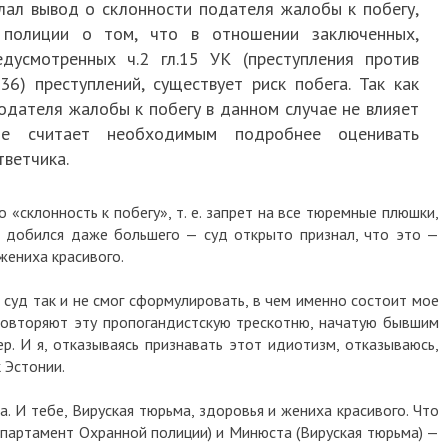
елал вывод о склонности подателя жалобы к побегу,
 полиции о том, что в отношении заключенных,
дусмотренных ч.2 гл.15 УК (преступления против
36) преступлений, существует риск побега. Так как
одателя жалобы к побегу в данном случае не влияет
е считает необходимым подробнее оценивать
тветчика.
о «склонность к побегу», т. е. запрет на все тюремные плюшки,
Я добился даже большего — суд открыто признал, что это —
 жениха красивого.
суд так и не смог сформулировать, в чем именно состоит мое
 повторяют эту пропогандистскую трескотню, начатую бывшим
р. И я, отказываясь признавать этот идиотизм, отказываюсь,
 Эстонии.
а. И тебе, Вируская тюрьма, здоровья и жениха красивого. Что
партамент Охранной полиции) и Минюста (Вируская тюрьма) —