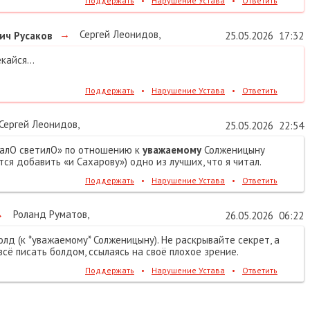
Поддержать
•
Нарушение Устава
•
Ответить
→
Сергей Леонидов
,
ич Русаков
25.05.2026
17:32
кайся...
Поддержать
•
Нарушение Устава
•
Ответить
Сергей Леонидов
,
25.05.2026
22:54
салО светилО» по отношению к
уважаемому
Солженицыну
ся добавить «и Сахарову») одно из лучших, что я читал.
Поддержать
•
Нарушение Устава
•
Ответить
→
Роланд Руматов
,
26.05.2026
06:22
олд (к *уважаемому* Солженицыну). Не раскрывайте секрет, а
всё писать болдом, ссылаясь на своё плохое зрение.
Поддержать
•
Нарушение Устава
•
Ответить