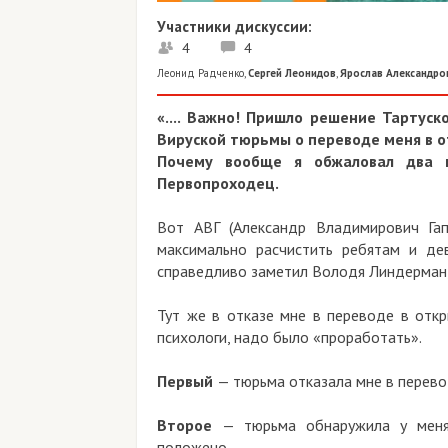
Участники дискуссии:
4
4
Леонид Радченко
,
Сергей Леонидов
,
Ярослав Александро
«.... Важно! Пришло решение Тартус
Вируской тюрьмы о переводе меня в о
Почему вообще я обжаловал два 
Первопроходец.
Вот АВГ (Александр Владимирович Га
максимально расчистить ребятам и де
справедливо заметил Володя Линдерман,
Тут же в отказе мне в переводе в откр
психологи, надо было «проработать».
Первый
— тюрьма отказала мне в перевод
Второе
— тюрьма обнаружила у меня
положено.