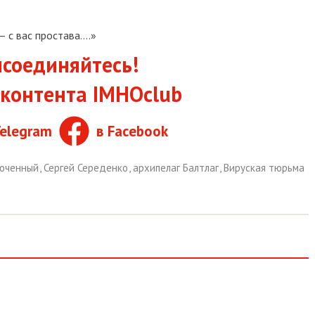
 с вас простава....»
соединяйтесь!
контента IMHOclub
Telegram
в Facebook
люченный
,
Сергей Середенко
,
архипелаг Балтлаг
,
Вируская тюрьма