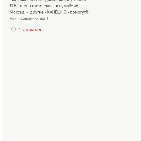
ЛГБ - в её стремлении - к нулю!Ми6,
Моссад, и другие - КАНЕШНО - помогут!!!
Чай, - союзники же!!
1 час назад