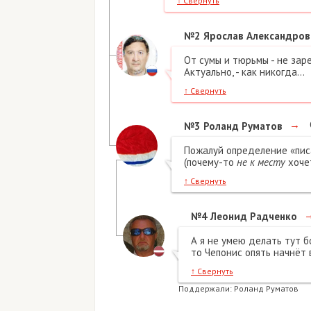
↑
Свернуть
№2
Ярослав Александров
От сумы и тюрьмы - не заре
Актуально, - как никогда...
↑
Свернуть
→
№3
Роланд Руматов
Пожалуй определение «пи
(почему-то
не к месту
хочет
↑
Свернуть
№4
Леонид Радченко
А я не умею делать тут б
то Чепонис опять начнёт 
↑
Свернуть
Поддержали:
Роланд Руматов