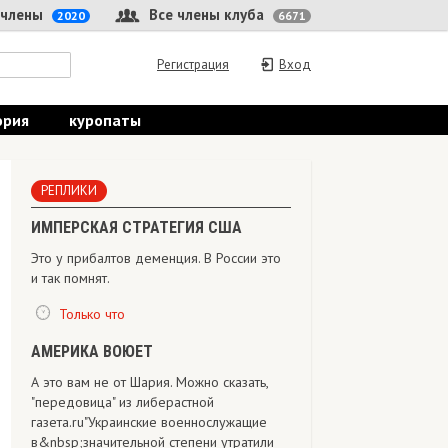
 члены
Все члены клуба
2020
6671
Регистрация
Вход
ория
куропаты
РЕПЛИКИ
ИМПЕРСКАЯ СТРАТЕГИЯ США
Это у прибалтов деменция. В России это
и так помнят.
Только что
АМЕРИКА ВОЮЕТ
А это вам не от Шария. Можно сказать,
"передовица" из либерастной
газета.ru"Украинские военнослужащие
в&nbsp;значительной степени утратили