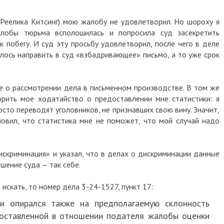
 Реелика Китсинг) мою жалобу не удовлетворил. Но шороху я
алобы тюрьма всполошилась и попросила суд засекретить
к побегу. И суд эту просьбу удовлетворил, после чего в деле
лось направить в суд «взбадривающее» письмо, а то уже срок
е о рассмотрении дела в письменном производстве. В том же
орить мое ходатайство о предоставлении мне статистики: я
сто переводят уголовников, не признавших свою вину. Значит,
новил, что статистика мне не поможет, что мой случай надо
искриминация» и указал, что в делах о дискриминации данные
шение суда — так себе.
 искать, то номер дела 3-24-1527, пункт 17:
и опирался также на предполагаемую склонность
составленной в отношении подателя жалобы оценки