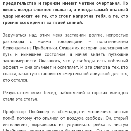
предательство и героизм имеют четкие очертания. Но
жизнь всегда сложнее плаката, и иногда самый опасный
удар наносят не те, кто стоит напротив тебя, а те, кто
громче всех кричит за твоей спиной.
Задуматься над этим меня заставили долгие, непростые
разговоры с моими товарищами — политическими
беженцами из Прибалтики. Слушая их истории, анализируя их
путь и нынешнее состояние, я начал видеть пугающие
закономерности. Оказалось, что у свободы есть побочный
эффект — она опьяняет и ослепляет. И эта слепота тех, кто
спасся, зачастую становится смертельной ловушкой для тех,
кто остался.
Результатом моих бесед, наблюдений и горьких выводов
стала эта статья.
Профессор Плейшнер в «Семнадцати мгновениях весны»
погиб, потому что опьянел от воздуха свободы. Он, старый
интеллигент, вырвавшись из удушливого рейха в чистую
Швейцарию, просто потерял бдительность. Он не заметил