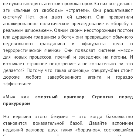
не нужно внедрять агентов-провокаторов. За них всё делают
эти «пьяные от свободы» «стратеги». Они расшатывают
систему? Нет, они дают ей цемент. Они превратили
ангажированное политическое преследование в «борьбу с
реальным шпионажем». Одним своим неосторожным постом
или дурацким «заданием в боте» они превращают обычного
недовольного гражданина в «фигуранта дела о
террористической ячейке». Они подвозят системе «мясо»
для новых процессов, премий и звездочек на погоны. И
возникает страшное подозрение: а не сознательно ли это
делается? Потому что такая «помощь» спецслужбам стоит
дороже любого завербованного агента и гораздо
эффективнее.
«Мы» как смертный приговор: Стриптиз перед
прокурором
Но вершина этого безумия — это когда бахвальство
становится доказательной базой.
Давайте вспомним
недавний разговор двух таких «борцунов», состоявшийся