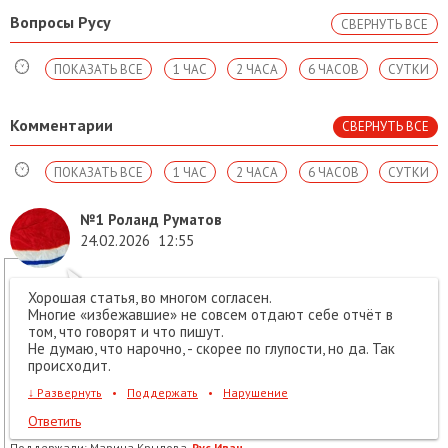
Вопросы Русу
СВЕРНУТЬ ВСЕ
ПОКАЗАТЬ ВСЕ
1 ЧАС
2 ЧАСА
6 ЧАСОВ
СУТКИ
Комментарии
СВЕРНУТЬ ВСЕ
ПОКАЗАТЬ ВСЕ
1 ЧАС
2 ЧАСА
6 ЧАСОВ
СУТКИ
№1
Роланд Руматов
24.02.2026
12:55
Хорошая статья, во многом согласен.
Многие «избежавшие» не совсем отдают себе отчёт в
том, что говорят и что пишут.
Не думаю, что нарочно, - скорее по глупости, но да. Так
происходит.
↓
Развернуть
•
Поддержать
•
Нарушение
Ответить
Поддержали:
Марина Крылова,
Рус Иван