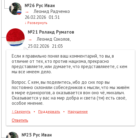
№26
Рус Иван
→
Леонид Радченко
26.02.2026
01:31
↓
Развернуть
№21
Роланд Руматов
→
Леонид Соколов
,
25.02.2026
21:03
Если я правильно понял ваш комментарий, то вы, в
отличие от тех, кто против нацизма, прекрасно
представляете, или думаете, что представляеете, с кем
мы все имеем дело.
Вопрос. С кем, вы поделитесь, ибо до сих пор вы
постоянно склоняли собеседников к мысли, что мы живём
в мире единорогов, а оказывается вон оно чё, михалыч.
Оказывается у вас на мир добра и света (тм) есть своё,
особое мнение.
↑
Свернуть
•
Поддержать
•
Нарушение
Ответить
№25
Рус Иван