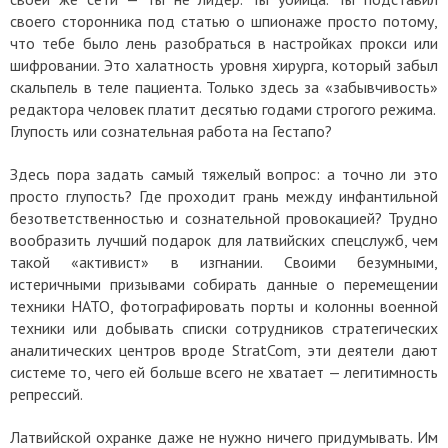
своего сторонника под статью о шпионаже просто потому,
что тебе было лень разобраться в настройках прокси или
шифровании. Это халатность уровня хирурга, который забыл
скальпель в теле пациента. Только здесь за «забывчивость»
редактора человек платит десятью годами строгого режима.
Глупость или сознательная работа на Гестапо?
Здесь пора задать самый тяжелый вопрос: а точно ли это
просто глупость? Где проходит грань между инфантильной
безответственностью и сознательной провокацией?
Трудно
вообразить лучший подарок для латвийских спецслужб, чем
такой «активист» в изгнании. Своими безумными,
истеричными призывами собирать данные о перемещении
техники НАТО, фотографировать порты и колонны военной
техники или добывать списки сотрудников стратегических
аналитических центров вроде StratCom, эти деятели дают
системе то, чего ей больше всего не хватает — легитимность
репрессий.
Латвийской охранке даже не нужно ничего придумывать. Им