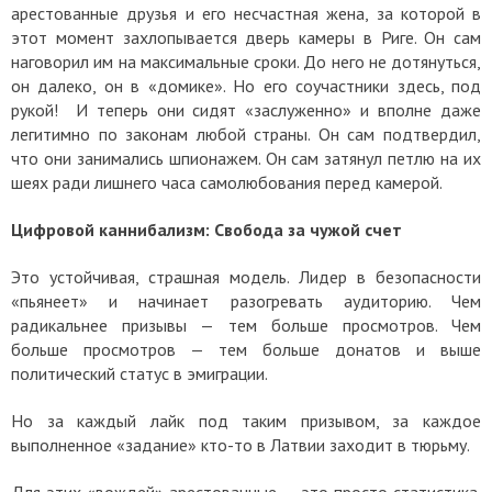
арестованные друзья и его несчастная жена, за которой в
этот момент захлопывается дверь камеры в Риге. Он сам
наговорил им на максимальные сроки. До него не дотянуться,
он далеко, он в «домике». Но его соучастники здесь, под
рукой! И теперь они сидят «заслуженно» и вполне даже
легитимно по законам любой страны. Он сам подтвердил,
что они занимались шпионажем. Он сам затянул петлю на их
шеях ради лишнего часа самолюбования перед камерой.
Цифровой каннибализм: Свобода за чужой счет
Это устойчивая, страшная модель. Лидер в безопасности
«пьянеет» и начинает разогревать аудиторию. Чем
радикальнее призывы — тем больше просмотров. Чем
больше просмотров — тем больше донатов и выше
политический статус в эмиграции.
Но за каждый лайк под таким призывом, за каждое
выполненное «задание» кто-то в Латвии заходит в тюрьму.
Для этих «вождей» арестованные — это просто статистика.