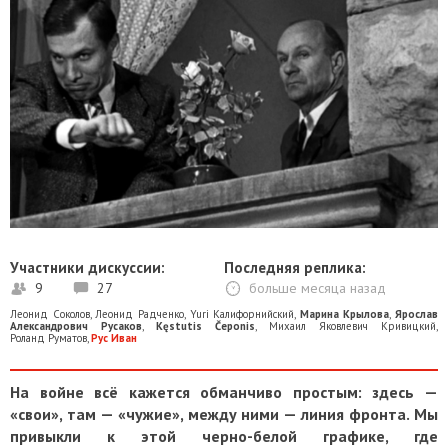
Участники дискуссии:
Последняя реплика:
9
27
больше месяца назад
Леонид Соколов
,
Леонид Радченко
,
Yuri Калифорнийский
,
Марина Крылова
,
Ярослав
Александрович Русаков
,
Kęstutis Čeponis
,
Михаил Яковлевич Кривицкий
,
Роланд Руматов
,
Рус Иван
На войне всё кажется обманчиво простым: здесь —
«свои», там — «чужие», между ними — линия фронта. Мы
привыкли к этой черно-белой графике, где