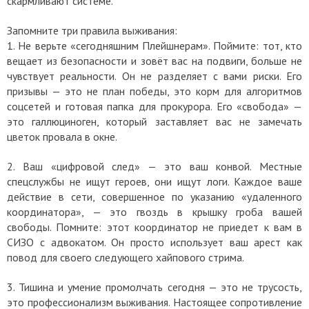
скармливают системе.
Запомните три правила выживания:
1.
Не верьте «сегодняшним Плейшнерам». Поймите: тот, кто
вещает из безопасности и зовёт вас на подвиги, больше не
чувствует реальности. Он не разделяет с вами риски. Его
призывы — это не план победы, это корм для алгоритмов
соцсетей и готовая папка для прокурора. Его «свобода» —
это галлюциноген, который заставляет вас не замечать
цветок провала в окне.
2.
Ваш «цифровой след» — это ваш конвой. Местные
спецслужбы не ищут героев, они ищут логи. Каждое ваше
действие в сети, совершенное по указанию «удаленного
координатора», — это гвоздь в крышку гроба вашей
свободы. Помните: этот координатор не приедет к вам в
СИЗО с адвокатом. Он просто использует ваш арест как
повод для своего следующего хайпового стрима.
3.
Тишина и умение промолчать сегодня — это не трусость,
это профессионализм выживания. Настоящее сопротивление