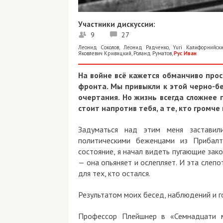
Участники дискуссии:
9
27
Леонид Соколов
,
Леонид Радченко
,
Yuri Калифорнийск
Яковлевич Кривицкий
,
Роланд Руматов
,
Рус Иван
На войне всё кажется обманчиво прос
фронта. Мы привыкли к этой черно-бе
очертания. Но жизнь всегда сложнее 
стоит напротив тебя, а те, кто громче
Задуматься над этим меня заставил
политическими беженцами из Прибалт
состояние, я начал видеть пугающие зак
— она опьяняет и ослепляет. И эта слепо
для тех, кто остался.
Результатом моих бесед, наблюдений и г
Профессор Плейшнер в «Семнадцати м