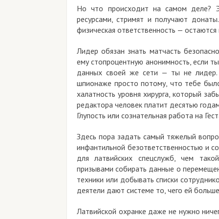
Но что происходит на самом деле? Э
ресурсами, стримят и получают донаты.
физическая ответственность — остаются н
Лидер обязан знать матчасть безопасно
ему стопроцентную анонимность, если т
данных своей же сети — ты не лидер.
шпионаже просто потому, что тебе было
халатность уровня хирурга, который забы
редактора человек платит десятью годам
Глупость или сознательная работа на Гес
Здесь пора задать самый тяжелый вопрос
инфантильной безответственностью и с
для латвийских спецслужб, чем такой
призывами собирать данные о перемещен
техники или добывать списки сотруднико
деятели дают системе то, чего ей больше
Латвийской охранке даже не нужно ниче