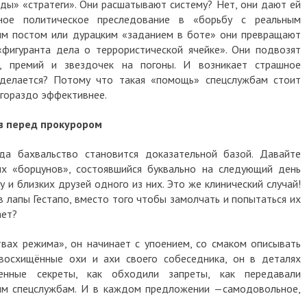
оды» «стратеги». Они расшатывают систему? Нет, они дают ей
нное политическое преследование в «борьбу с реальным
м постом или дурацким «заданием в боте» они превращают
фигуранта дела о террористической ячейке». Они подвозят
, премий и звездочек на погоны. И возникает страшное
 делается? Потому что такая «помощь» спецслужбам стоит
 гораздо эффективнее.
з перед прокурором
да бахвальство становится доказательной базой.
Давайте
их «борцунов», состоявшийся буквально на следующий день
у и близких друзей одного из них. Это же клинический случай!
в лапы Гестапо, вместо того чтобы замолчать и попытаться их
ает?
вах режима», он начинает с упоением, со смаком описывать
восхищённые охи и ахи своего собеседника, он в деталях
енные секреты, как обходили запреты, как передавали
ым спецслужбам. И в каждом предложении —самодовольное,