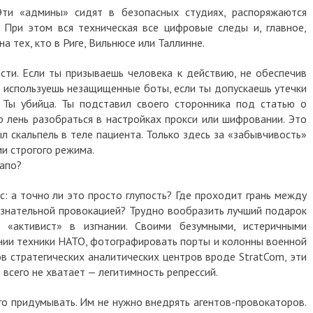
ти «админы» сидят в безопасных студиях, распоряжаются
 При этом вся техническая все цифровые следы и, главное,
а тех, кто в Риге, Вильнюсе или Таллинне.
сти. Если ты призываешь человека к действию, не обеспечив
ы используешь незащищенные боты, если ты допускаешь утечки
 Ты убийца. Ты подставил своего сторонника под статью о
 лень разобраться в настройках прокси или шифровании. Это
л скальпель в теле пациента. Только здесь за «забывчивость»
и строгого режима.
тапо?
: а точно ли это просто глупость? Где проходит грань между
ознательной провокацией?
Трудно вообразить лучший подарок
 «активист» в изгнании. Своими безумными, истеричными
ии техники НАТО, фотографировать порты и колонны военной
в стратегических аналитических центров вроде StratCom, эти
 всего не хватает — легитимность репрессий.
го придумывать. Им не нужно внедрять агентов-провокаторов.