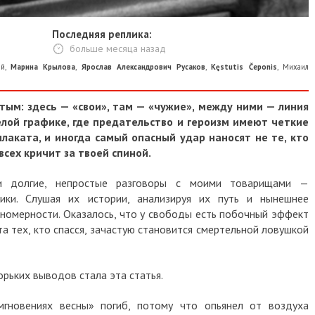
Последняя реплика:
больше месяца назад
ий
,
Марина Крылова
,
Ярослав Александрович Русаков
,
Kęstutis Čeponis
,
Михаил
тым: здесь — «свои», там — «чужие», между ними — линия
лой графике, где предательство и героизм имеют четкие
плаката, и иногда самый опасный удар наносят не те, кто
 всех кричит за твоей спиной.
и долгие, непростые разговоры с моими товарищами —
ики. Слушая их истории, анализируя их путь и нынешнее
ономерности. Оказалось, что у свободы есть побочный эффект
та тех, кто спасся, зачастую становится смертельной ловушкой
орьких выводов стала эта статья.
гновениях весны» погиб, потому что опьянел от воздуха