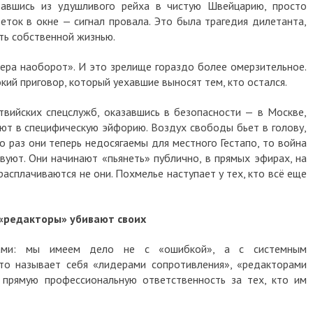
рвавшись из удушливого рейха в чистую Швейцарию, просто
еток в окне — сигнал провала. Это была трагедия дилетанта,
ть собственной жизнью.
ра наоборот». И это зрелище гораздо более омерзительное.
окий приговор, который уехавшие выносят тем, кто остался.
твийских спецслужб, оказавшись в безопасности — в Москве,
т в специфическую эйфорию. Воздух свободы бьет в голову,
о раз они теперь недосягаемы для местного Гестапо, то война
вуют. Они начинают «пьянеть» публично, в прямых эфирах, на
 расплачиваются не они. Похмелье наступает у тех, кто всё еще
 «редакторы» убивают своих
ами: мы имеем дело не с «ошибкой», а с системным
кто называет себя «лидерами сопротивления», «редакторами
 прямую профессиональную ответственность за тех, кто им