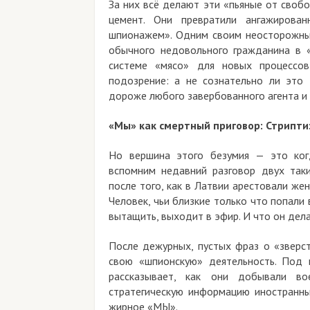
За них всё делают эти «пьяные от своб
цемент. Они превратили ангажирова
шпионажем». Одним своим неосторожны
обычного недовольного гражданина в «
системе «мясо» для новых процессов
подозрение: а не сознательно ли это
дороже любого завербованного агента и
«Мы» как смертный приговор: Стрипти
Но вершина этого безумия — это ког
вспомним недавний разговор двух так
после того, как в Латвии арестовали жен
Человек, чьи близкие только что попали 
вытащить, выходит в эфир. И что он дел
После дежурных, пустых фраз о «зверст
свою «шпионскую» деятельность. Под 
рассказывает, как они добывали во
стратегическую информацию иностранн
жирное «МЫ».