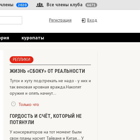
 члены
Все члены клуба
2020
6671
Регистрация
Вход
ория
куропаты
РЕПЛИКИ
ЖИЗНЬ «СБОКУ» ОТ РЕАЛЬНОСТИ
Тутси и хуту подстрекать не надо - у них и
так вековая кровная вражда.Накопят
оружия и опять начнут...
Только что
ГОРДОСТЬ И СЧЁТ, КОТОРЫЙ НЕ
ПОТЯНУЛИ
У консерваторов на тот момент были
свои планы насчет Тайваня и Китая... У