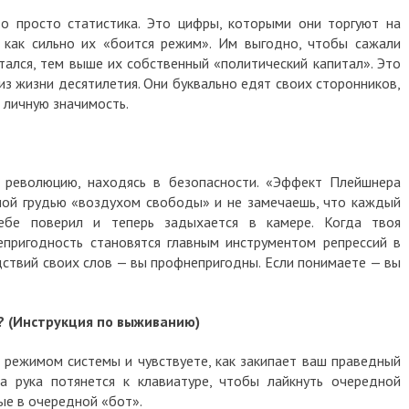
о просто статистика. Это цифры, которыми они торгуют на
 как сильно их «боится режим». Им выгодно, чтобы сажали
стался, тем выше их собственный «политический капитал». Это
из жизни десятилетия. Они буквально едят своих сторонников,
 личную значимость.
 революцию, находясь в безопасности.
«Эффект Плейшнера
ой грудью «воздухом свободы» и не замечаешь, что каждый
бе поверил и теперь задыхается в камере. Когда твоя
епригодность становятся главным инструментом репрессий в
дствий своих слов — вы профнепригодны.
Если понимаете — вы
я? (Инструкция по выживанию)
 режимом системы и чувствуете, как закипает ваш праведный
а рука потянется к клавиатуре, чтобы лайкнуть очередной
ые в очередной «бот».