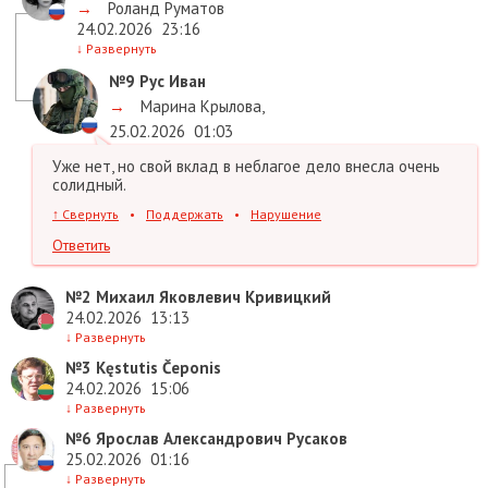
→
Роланд Руматов
24.02.2026
23:16
↓
Развернуть
№9
Рус Иван
→
Марина Крылова
,
25.02.2026
01:03
Уже нет, но свой вклад в неблагое дело внесла очень
солидный.
↑
Свернуть
•
Поддержать
•
Нарушение
Ответить
№2
Михаил Яковлевич Кривицкий
24.02.2026
13:13
↓
Развернуть
№3
Kęstutis Čeponis
24.02.2026
15:06
↓
Развернуть
№6
Ярослав Александрович Русаков
25.02.2026
01:16
↓
Развернуть