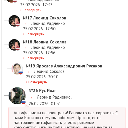
25.02.2026
17:43
↓
Развернуть
№17
Леонид Соколов
→
Леонид Радченко
25.02.2026
17:50
↓
Развернуть
№18
Леонид Соколов
→
Леонид Радченко
25.02.2026
17:56
↓
Развернуть
№19
Ярослав Александрович Русаков
→
Леонид Соколов
25.02.2026
20:10
↓
Развернуть
№26
Рус Иван
→
Леонид Радченко
,
26.02.2026
01:31
Антифашисты не проиграли! Рановато нас хоронить. С
нами Бог и поэтому мы победим! Просто, есть
настоящие антифашисты, а есть ряженые
конъюнктурщики, антифашиствующие (извините за