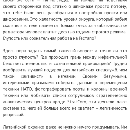
своего сторонника под статью о шпионаже просто потому,
что тебе было лень разобраться в настройках прокси или
шифровании. Это халатность уровня хирурга, который забыл
скальпель в теле пациента. Только здесь за «забывчивость»
редактора человек платит десятью годами строгого режима.
Глупость или сознательная работа на Гестапо?
Здесь пора задать самый тяжелый вопрос: а точно ли это
просто глупость? Где проходит грань между инфантильной
безответственностью и сознательной провокацией?
Трудно
вообразить лучший подарок для латвийских спецслужб, чем
такой «активист» в изгнании. Своими безумными,
истеричными призывами собирать данные о перемещении
техники НАТО, фотографировать порты и колонны военной
техники или добывать списки сотрудников стратегических
аналитических центров вроде StratCom, эти деятели дают
системе то, чего ей больше всего не хватает — легитимность
репрессий.
Латвийской охранке даже не нужно ничего придумывать. Им