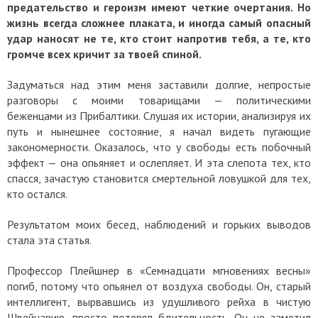
предательство и героизм имеют четкие очертания. Но
жизнь всегда сложнее плаката, и иногда самый опасный
удар наносят не те, кто стоит напротив тебя, а те, кто
громче всех кричит за твоей спиной.
Задуматься над этим меня заставили долгие, непростые
разговоры с моими товарищами — политическими
беженцами из Прибалтики. Слушая их истории, анализируя их
путь и нынешнее состояние, я начал видеть пугающие
закономерности. Оказалось, что у свободы есть побочный
эффект — она опьяняет и ослепляет. И эта слепота тех, кто
спасся, зачастую становится смертельной ловушкой для тех,
кто остался.
Результатом моих бесед, наблюдений и горьких выводов
стала эта статья.
Профессор Плейшнер в «Семнадцати мгновениях весны»
погиб, потому что опьянел от воздуха свободы. Он, старый
интеллигент, вырвавшись из удушливого рейха в чистую
Швейцарию, просто потерял бдительность. Он не заметил