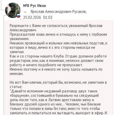
№8
Рус Иван
→
Ярослав Александрович Русаков
,
25.02.2026
01:02
Разрешите с Вами не согласиться, уважаемый Ярослав
Александрович.
Председателя знаю лично и отношусь к нему с глубоким
уважением.
Никаких провокаций и вольных или невольных подстав, о
которых я пишу, лично я с его стороны никогда не
замечал.
Как и со стороны нашего Клуба. Отдаю должное работе
редакторов, они, как я понимаю, неплохо делают свою
работу и ничего подобного не пропускают.
Именно поэтому и я никого не хочу здесь называть по
именам.
Но вот Вам ключик, который Вы, возможно, не заметили в
статье:
"Давайте вспомним недавний разговор двух таких
«борцунов», состоявшийся буквально на следующий
день после того, как в Латвии арестовали жену и
близких друзей одного из них... Человек, чьи близкие
только что попали в лапы Гестапо, вместо того чтобы
замолчать и попытаться их вытащить, выходит в эфир. И