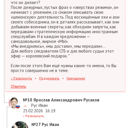
что он делает?
После дежурных, пустых фраз о «зверствах режима», он
начинает с упоением, со смаком описывать свою
«шпионскую» деятельность. Под восхищённые охи и ахи
своего собеседника, он в деталях рассказывает, как они
добывали военные секреты, как обходили запреты, как
передавали стратегическую информацию иностранным
спецслужбам. И в каждом предложении —
самодовольное, жирное «МЫ».
«Мы внедрились», «мы достали», «мы передали»…
Для любого следователя СГБ и для любого судьи этот
эфир — королевский подарок. "
Если после этого Вам ещё нужны какие-то имена, то Вы
просто совершенно не в теме.
↓
Развернуть
•
Поддержать
•
Нарушение
Ответить
№10
Ярослав Александрович Русаков
→
Рус Иван
25.02.2026
16:19
↓
Развернуть
№27
Рус Иван