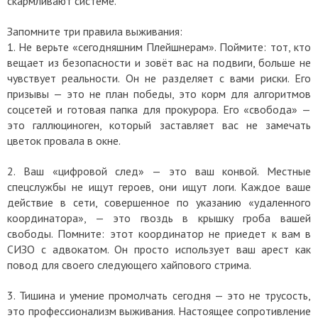
скармливают системе.
Запомните три правила выживания:
1.
Не верьте «сегодняшним Плейшнерам». Поймите: тот, кто
вещает из безопасности и зовёт вас на подвиги, больше не
чувствует реальности. Он не разделяет с вами риски. Его
призывы — это не план победы, это корм для алгоритмов
соцсетей и готовая папка для прокурора. Его «свобода» —
это галлюциноген, который заставляет вас не замечать
цветок провала в окне.
2.
Ваш «цифровой след» — это ваш конвой. Местные
спецслужбы не ищут героев, они ищут логи. Каждое ваше
действие в сети, совершенное по указанию «удаленного
координатора», — это гвоздь в крышку гроба вашей
свободы. Помните: этот координатор не приедет к вам в
СИЗО с адвокатом. Он просто использует ваш арест как
повод для своего следующего хайпового стрима.
3.
Тишина и умение промолчать сегодня — это не трусость,
это профессионализм выживания. Настоящее сопротивление