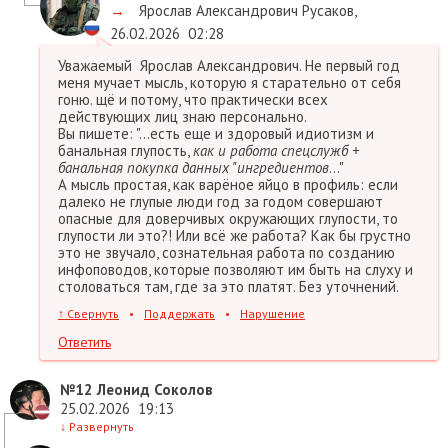
→
Ярослав Александрович Русаков
,
26.02.2026
02:28
Уважаемый Ярослав Александрович. Не первый год
меня мучает мысль, которую я старательно от себя
гоню. щё и потому, что практически всех
действующих лиц знаю персонально.
Вы пишете: "...есть еще и здоровый идиотизм и
банальная глупость,
как и работа спецслужб +
банальная покупка данных "ингредиентов
..."
А мысль простая, как варёное яйцо в профиль: если
далеко не глупые люди год за годом совершают
опасные для доверчивых окружающих глупости, то
глупости ли это?! Или всё же работа? Как бы грустно
это не звучало, сознательная работа по созданию
инфоповодов, которые позволяют им быть на слуху и
столоваться там, где за это платят. Без уточнений.
↑
Свернуть
•
Поддержать
•
Нарушение
Ответить
№12
Леонид Соколов
25.02.2026
19:13
↓
Развернуть