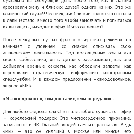
буквально на следующий день после того, как в Латвии
арестовали жену и близких друзей одного из них. Это же
клинический случай! Человек, чьи близкие только что попали
в лапы Гестапо, вместо того чтобы замолчать и попытаться
их вытащить, выходит в эфир. И что он делает?
После дежурных, пустых фраз о «зверствах режима», он
начинает с упоением, со смаком описывать свою
«шпионскую» деятельность. Под восхищённые охи и ахи
своего собеседника, он в деталях рассказывает, как они
добывали военные секреты, как обходили запреты, как
передавали стратегическую информацию иностранным
спецслужбам. И в каждом предложении —самодовольное,
жирное «МЫ».
«Мы внедрились», «мы достали», «мы передали»…
Для любого следователя СГБ и для любого судьи этот эфир
— королевский подарок. Это чистосердечное признание,
записанное в 4K. Главный злодей сам всё рассказал! Ведь
«мы» — это он, сидящий в Москве или Минске, его