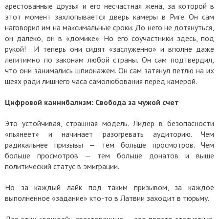
арестованные друзья и его несчастная жена, за которой в
этот момент захлопывается дверь камеры в Риге. Он сам
наговорил им на максимальные сроки. До него не дотянуться,
он далеко, он в «домике». Но его соучастники здесь, под
рукой! И теперь они сидят «заслуженно» и вполне даже
легитимно по законам любой страны. Он сам подтвердил,
что они занимались шпионажем. Он сам затянул петлю на их
шеях ради лишнего часа самолюбования перед камерой.
Цифровой каннибализм: Свобода за чужой счет
Это устойчивая, страшная модель. Лидер в безопасности
«пьянеет» и начинает разогревать аудиторию. Чем
радикальнее призывы — тем больше просмотров. Чем
больше просмотров — тем больше донатов и выше
политический статус в эмиграции.
Но за каждый лайк под таким призывом, за каждое
выполненное «задание» кто-то в Латвии заходит в тюрьму.
Для этих «вождей» арестованные — это просто статистика.