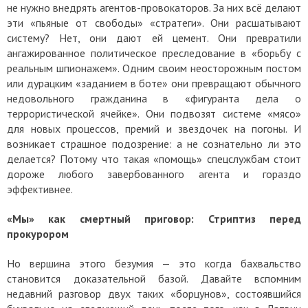
не нужно внедрять агентов-провокаторов. За них всё делают
эти «пьяные от свободы» «стратеги». Они расшатывают
систему? Нет, они дают ей цемент. Они превратили
ангажированное политическое преследование в «борьбу с
реальным шпионажем». Одним своим неосторожным постом
или дурацким «заданием в боте» они превращают обычного
недовольного гражданина в «фигуранта дела о
террористической ячейке». Они подвозят системе «мясо»
для новых процессов, премий и звездочек на погоны. И
возникает страшное подозрение: а не сознательно ли это
делается? Потому что такая «помощь» спецслужбам стоит
дороже любого завербованного агента и гораздо
эффективнее.
«Мы» как смертный приговор: Стриптиз перед
прокурором
Но вершина этого безумия — это когда бахвальство
становится доказательной базой.
Давайте вспомним
недавний разговор двух таких «борцунов», состоявшийся