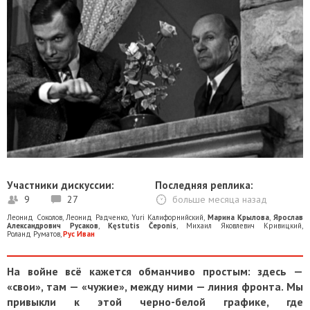
Участники дискуссии:
Последняя реплика:
9
27
больше месяца назад
Леонид Соколов
,
Леонид Радченко
,
Yuri Калифорнийский
,
Марина Крылова
,
Ярослав
Александрович Русаков
,
Kęstutis Čeponis
,
Михаил Яковлевич Кривицкий
,
Роланд Руматов
,
Рус Иван
На войне всё кажется обманчиво простым: здесь —
«свои», там — «чужие», между ними — линия фронта. Мы
привыкли к этой черно-белой графике, где