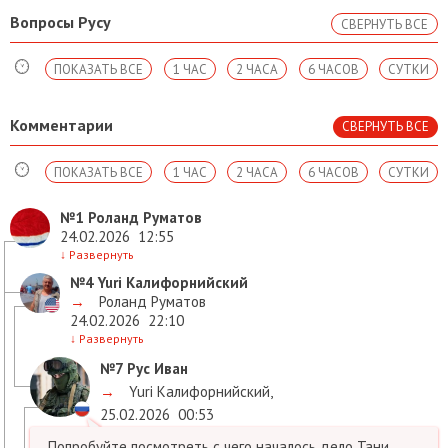
Вопросы Русу
СВЕРНУТЬ ВСЕ
ПОКАЗАТЬ ВСЕ
1 ЧАС
2 ЧАСА
6 ЧАСОВ
СУТКИ
Комментарии
СВЕРНУТЬ ВСЕ
ПОКАЗАТЬ ВСЕ
1 ЧАС
2 ЧАСА
6 ЧАСОВ
СУТКИ
№1
Роланд Руматов
24.02.2026
12:55
↓
Развернуть
№4
Yuri Калифорнийский
→
Роланд Руматов
24.02.2026
22:10
↓
Развернуть
№7
Рус Иван
→
Yuri Калифорнийский
,
25.02.2026
00:53
Попробуйте посмотреть с чего началось дело Тани