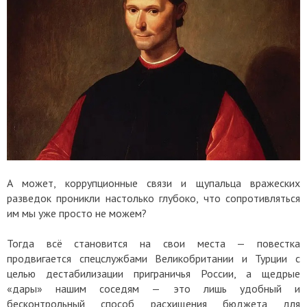
А может, коррупционные связи и щупальца вражеских
разведок проникли настолько глубоко, что сопротивляться
им мы уже просто не можем?
Тогда всё становится на свои места — повестка
продвигается спецслужбами Великобритании и Турции с
целью дестабилизации приграничья России, а щедрые
«дары» нашим соседям — это лишь удобный и
бесконтрольный способ расхищения бюджета для