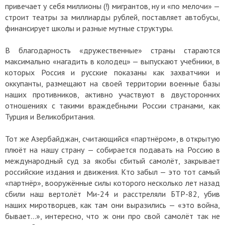
привечает у себя миллионы (!) мигрантов, ну и «по мелочи» —
строит театры за миллиарды рублей, поставляет автобусы,
финансирует школы и разные мутные структуры.
В благодарность «дружественные» страны стараются
максимально «нагадить в колодец» — выпускают учебники, в
которых Россия и русские показаны как захватчики и
оккупанты, размещают на своей территории военные базы
наших противников, активно участвуют в двусторонних
отношениях с такими враждебными России странами, как
Турция и Великобритания.
Тот же Азербайджан, считающийся «партнёром», в открытую
плюёт на нашу страну — собирается подавать на Россию в
международный суд за якобы сбитый самолёт, закрывает
российские издания и движения. Кто забыл — это тот самый
«партнёр», вооружённые силы которого несколько лет назад
сбили наш вертолёт Ми-24 и расстреляли БТР-82, убив
наших миротворцев, как там они выразились — «это война,
бывает...», интересно, что ж они про свой самолёт так не