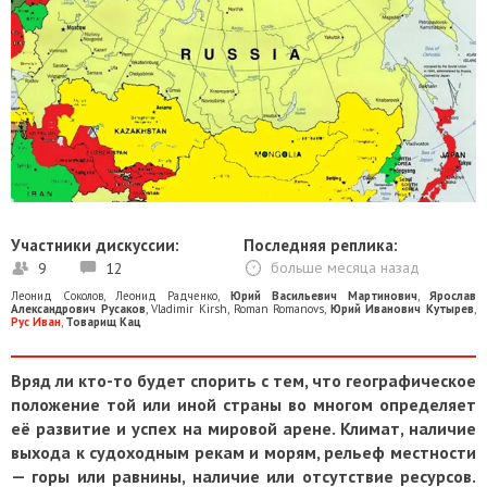
Участники дискуссии:
Последняя реплика:
9
12
больше месяца назад
Леонид Соколов
,
Леонид Радченко
,
Юрий Васильевич Мартинович
,
Ярослав
Александрович Русаков
,
Vladimir Kirsh
,
Roman Romanovs
,
Юрий Иванович Кутырев
,
Рус Иван
,
Товарищ Кац
Вряд ли кто-то будет спорить с тем, что географическое
положение той или иной страны во многом определяет
её развитие и успех на мировой арене. Климат, наличие
выхода к судоходным рекам и морям, рельеф местности
— горы или равнины, наличие или отсутствие ресурсов.