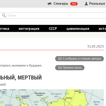
Спикеры
Реальные
767
итика
интеграция
СССР
цивилизация
ист
31.03.2025
Сообщать о статьях автора
 прошлых, нынешних и будущих.
Прямая связь
ЛЬНЫЙ, МЕРТВЫЙ
сией