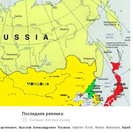
Последняя реплика:
больше месяца назад
артинович
,
Ярослав Александрович Русаков
,
Vladimir Kirsh
,
Roman Romanovs
,
Юрий