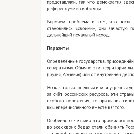
представляли, так что демократия здес
референдуме и свободны.
Впрочем, проблема в том, что после 
становились «своими», они зачастую 
дальнейший печальный исход.
Паразиты
Определённые государства, присоединённ
сепаратизму. Обычно эти территории льн
(Грузия, Армения) или от внутренней десп
Но как только внешняя или внутренняя уг
за счёт российских ресурсов, эти стра
особого положения, то признания своих
вышеперечисленного вместе взятого.
Особенно отчётливо это проявилось пос
во всех своих бедах стали обвинять Росс
— новообразованные государства — были