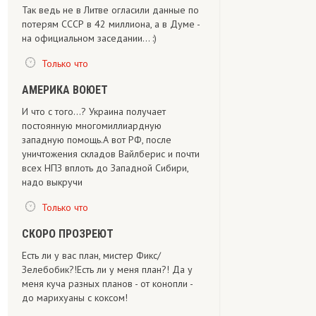
Так ведь не в Литве огласили данные по
потерям СССР в 42 миллиона, а в Думе -
на официальном заседании... :)
Только что
АМЕРИКА ВОЮЕТ
И что с того...? Украина получает
постоянную многомиллиардную
западную помощь.А вот РФ, после
уничтожения складов Вайлберис и почти
всех НПЗ вплоть до Западной Сибири,
надо выкручи
Только что
СКОРО ПРОЗРЕЮТ
Есть ли у вас план, мистер Фикс/
Зелебобик?!Есть ли у меня план?! Да у
меня куча разных планов - от конопли -
до марихуаны с коксом!