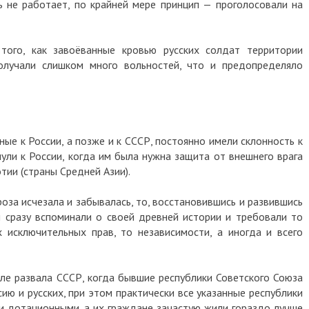
ь не работает, по крайней мере принцип — проголосовали на
того, как завоёванные кровью русских солдат территории
получали слишком много вольностей, что и предопределяло
ые к России, а позже и к СССР, постоянно имели склонность к
ули к России, когда им была нужна защита от внешнего врага
отии (страны Средней Азии).
роза исчезала и забывалась, то, восстановившись и развившись
ны сразу вспоминали о своей древней истории и требовали то
 исключительных прав, то независимости, а иногда и всего
ле развала СССР, когда бывшие республики Советского Союза
ию и русских, при этом практически все указанные республики
 дотационными, а их граждане зачастую жили гораздо лучше