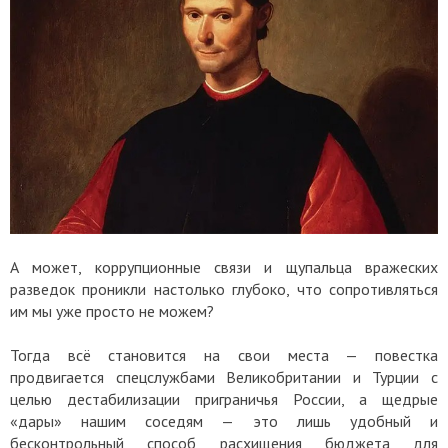
А может, коррупционные связи и щупальца вражеских
разведок проникли настолько глубоко, что сопротивляться
им мы уже просто не можем?
Тогда всё становится на свои места — повестка
продвигается спецслужбами Великобритании и Турции с
целью дестабилизации приграничья России, а щедрые
«дары» нашим соседям — это лишь удобный и
бесконтрольный способ расхищения бюджета для