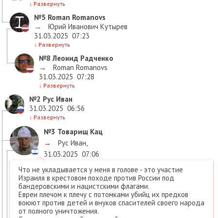
↓
Развернуть
№5
Roman Romanovs
→
Юрий Иванович Кутырев
31.03.2025
07:23
↓
Развернуть
№8
Леонид Радченко
→
Roman Romanovs
31.03.2025
07:28
↓
Развернуть
№2
Рус Иван
31.03.2025
06:56
↓
Развернуть
№3
Товарищ Кац
→
Рус Иван
,
31.03.2025
07:06
Что не укладывается у меня в голове - это участие
Израиля в крестовом походе против России под
бандеровскими и нацистскими флагами.
Евреи плечом к плечу с потомками убийц их предков
воюют против детей и внуков спасителей своего народа
от полного уничтожения.