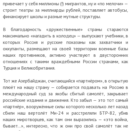
привечает у себя миллионы (!) мигрантов, ну и «по мелочи» —
строит театры за миллиарды рублей, поставляет автобусы,
финансирует школы и разные мутные структуры.
В благодарность «дружественные» страны стараются
максимально «нагадить в колодец» — выпускают учебники, в
которых Россия и русские показаны как захватчики и
оккупанты, размещают на своей территории военные базы
наших противников, активно участвуют в двусторонних
отношениях с такими враждебными России странами, как
Турция и Великобритания.
Тот же Азербайджан, считающийся «партнёром», в открытую
плюёт на нашу страну — собирается подавать на Россию в
международный суд за якобы сбитый самолёт, закрывает
российские издания и движения. Кто забыл — это тот самый
«партнёр», вооружённые силы которого несколько лет назад
сбили наш вертолёт Ми-24 и расстреляли БТР-82, убив
наших миротворцев, как там они выразились — «это война,
бывает...», интересно, что ж они про свой самолёт так не