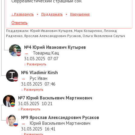
Сюрреалистический страшный сон.
↓
Развернуть
•
Поддержать
•
Нарушение
Ответить
Поддержали:
Юрий Иванович Кутырев, Марк Козыренко, Леонид
Радченко, Ярослав Александрович Русаков, Ольга Яковлевна Саутыч
№4
Юрий Иванович Кутырев
→
Товарищ Кац
31.03.2025
07:07
↓
Развернуть
№6
Vladimir Kirsh
→
Рус Иван
31.03.2025
07:46
↓
Развернуть
№7
Юрий Васильевич Мартинович
31.03.2025
10:21
↓
Развернуть
№9
Ярослав Александрович Русаков
→
Юрий Васильевич Мартинович
31.03.2025
16:41
↓
Развернуть