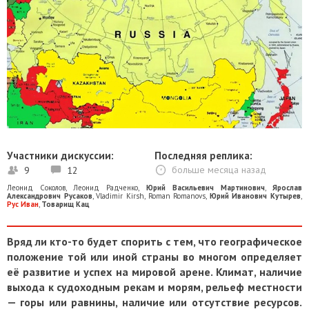
Участники дискуссии:
Последняя реплика:
9
12
больше месяца назад
Леонид Соколов
,
Леонид Радченко
,
Юрий Васильевич Мартинович
,
Ярослав
Александрович Русаков
,
Vladimir Kirsh
,
Roman Romanovs
,
Юрий Иванович Кутырев
,
Рус Иван
,
Товарищ Кац
Вряд ли кто-то будет спорить с тем, что географическое
положение той или иной страны во многом определяет
её развитие и успех на мировой арене. Климат, наличие
выхода к судоходным рекам и морям, рельеф местности
— горы или равнины, наличие или отсутствие ресурсов.