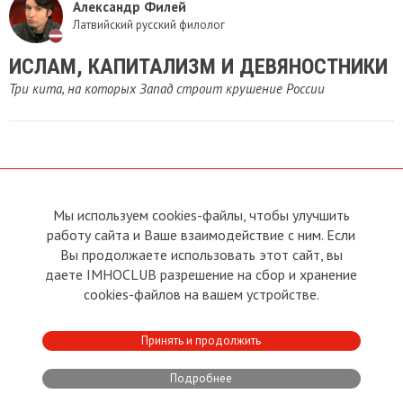
Александр Филей
Латвийский русский филолог
ИСЛАМ, КАПИТАЛИЗМ И ДЕВЯНОСТНИКИ
Три кита, на которых Запад строит крушение России
Мы используем cookies-файлы, чтобы улучшить
О сайте
Прямая связь с
работу сайта и Ваше взаимодействие с ним. Если
Председателем
Устав
Вы продолжаете использовать этот сайт, вы
Прямая связь c членами клуба
Условия пользования
даете IMHOCLUB разрешение на сбор и хранение
Реклама
Политика конфиденциальности
cookies-файлов на вашем устройстве.
Контакты
Copyright © 2011 - 2026 Imho
Принять и продолжить
Club
Подробнее
Developed by:
CRA