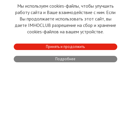
Мы используем cookies-файлы, чтобы улучшить
Вместо Грузии
работу сайта и Ваше взаимодействие с ним. Если
Вы продолжаете использовать этот сайт, вы
даете IMHOCLUB разрешение на сбор и хранение
cookies-файлов на вашем устройстве.
Принять и продолжить
Дарья Юрьевна
Лилия Орлова
Bwana Kubwa
Александр Фролов
,
,
,
,
Владимир Бычковский
Леонид Соколов
Борис Бахов
Maija Vainst
,
,
,
,
Марк Козыренко
Марина Феттер
Marija Iltiņa
Александр Соколов
A B
,
,
,
,
,
Подробнее
Леонид Радченко
Юрий Янсон
Владимир Иванов
Юрий
,
,
,
Васильевич Мартинович
Mumins Mumins Mumins
Ольга
,
,
Яковлевна Саутыч
Ludich Love
Иван Киплинг
Регина Гужене
,
,
,
,
Александр Гильман
Vladimir Kirsh
,
Как это делается
27.06.2019
4
5
больше месяца
Александр Носович
назад
Политический обозреватель
Американцы репетируют