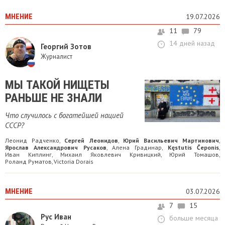
МНЕНИЕ
19.07.2026
11
79
14 дней назад
Георгий Зотов
Журналист
МЫ ТАКОЙ НИЩЕТЫ
РАНЬШЕ НЕ ЗНАЛИ
Что случилось с богатейшей нацией
СССР?
Леонид Радченко
Сергей Леонидов
Юрий Васильевич Мартинович
,
,
,
Ярослав Александрович Русаков
Алена Градинар
Kęstutis Čeponis
,
,
,
Иван Киплинг
Михаил Яковлевич Кривицкий
Юрий Томашов
,
,
,
Роланд Руматов
Victoria Dorais
,
МНЕНИЕ
03.07.2026
7
15
Рус Иван
больше месяца