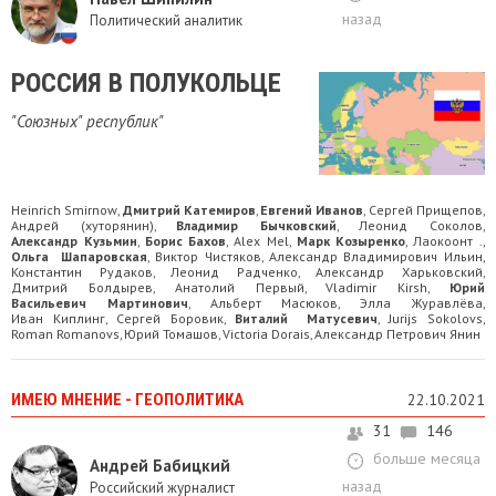
назад
Политический аналитик
РОССИЯ В ПОЛУКОЛЬЦЕ
"Союзных" республик"
Heinrich Smirnow
Дмитрий Катемиров
Евгений Иванов
Сергей Прищепов
,
,
,
,
Андрей (хуторянин)
Владимир Бычковский
Леонид Соколов
,
,
,
Александр Кузьмин
Борис Бахов
Alex Mel
Марк Козыренко
Лаокоонт .
,
,
,
,
,
Ольга Шапаровская
Виктор Чистяков
Александр Владимирович Ильин
,
,
,
Константин Рудаков
Леонид Радченко
Александр Харьковский
,
,
,
Дмитрий Болдырев
Анатолий Первый
Vladimir Kirsh
Юрий
,
,
,
Васильевич Мартинович
Альберт Масюков
Элла Журавлёва
,
,
,
Иван Киплинг
Сергей Боровик
Виталий Матусевич
Jurijs Sokolovs
,
,
,
,
Roman Romanovs
Юрий Томашов
Victoria Dorais
Александр Петрович Янин
,
,
,
ИМЕЮ МНЕНИЕ - ГЕОПОЛИТИКА
22.10.2021
31
146
больше месяца
Андрей Бабицкий
назад
Российский журналист