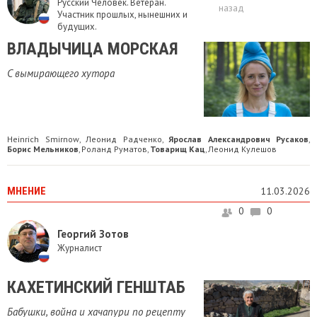
Русский Человек. Ветеран.
назад
Участник прошлых, нынешних и
будущих.
ВЛАДЫЧИЦА МОРСКАЯ
C вымирающего хутора
Heinrich Smirnow
Леонид Радченко
Ярослав Александрович Русаков
,
,
,
Борис Мельников
Роланд Руматов
Товарищ Кац
Леонид Кулешов
,
,
,
МНЕНИЕ
11.03.2026
0
0
Георгий Зотов
Журналист
КАХЕТИНСКИЙ ГЕНШТАБ
Бабушки, война и хачапури по рецепту