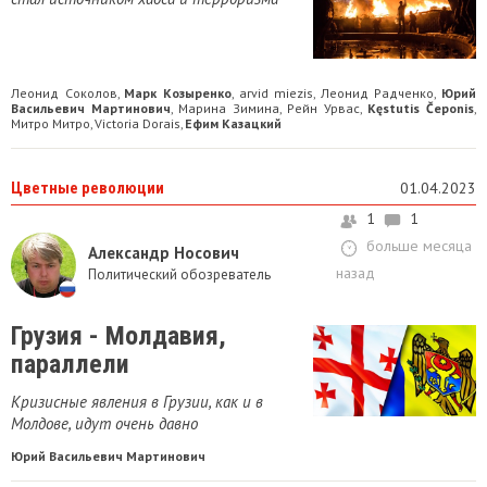
Леонид Соколов
Марк Козыренко
arvid miezis
Леонид Радченко
Юрий
,
,
,
,
Васильевич Мартинович
Марина Зимина
Рейн Урвас
Kęstutis Čeponis
,
,
,
,
Митро Митро
Victoria Dorais
Ефим Казацкий
,
,
Цветные революции
01.04.2023
1
1
больше месяца
Александр Носович
назад
Политический обозреватель
Грузия - Молдавия,
параллели
Кризисные явления в Грузии, как и в
Молдове, идут очень давно
Юрий Васильевич Мартинович