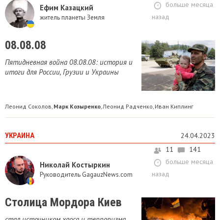
больше месяца
Ефим Казацкий
назад
житель планеты Земля
08.08.08
Пятидневная война 08.08.08: история и
итоги для России, Грузии и Украины
Леонид Соколов
Марк Козыренко
Леонид Радченко
Иван Киплинг
,
,
,
УКРАИНА
24.04.2023
11
141
больше месяца
Николай Костыркин
назад
Руководитель GagauzNews.com
Столица Мордора Киев
стал источником хаоса и терроризма