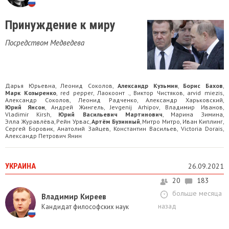
Принуждение к миру
Посредством Медведева
Дарья Юрьевна
Леонид Соколов
Александр Кузьмин
Борис Бахов
,
,
,
,
Марк Козыренко
red pepper
Лаокоонт .
Виктор Чистяков
arvid miezis
,
,
,
,
,
Александр Соколов
Леонид Радченко
Александр Харьковский
,
,
,
Юрий Янсон
Андрей Жингель
Jevgenij Arhipov
Владимир Иванов
,
,
,
,
Vladimir Kirsh
Юрий Васильевич Мартинович
Марина Зимина
,
,
,
Элла Журавлёва
Рейн Урвас
Артём Бузинный
Митро Митро
Иван Киплинг
,
,
,
,
,
Сергей Боровик
Анатолий Зайцев
Константин Васильев
Victoria Dorais
,
,
,
,
Александр Петрович Янин
УКРАИНА
26.09.2021
20
183
больше месяца
Владимир Киреев
назад
Кандидат философских наук