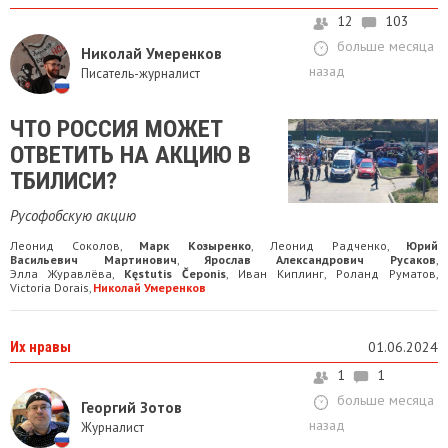
12
103
больше месяца
Николай Умеренков
назад
Писатель-журналист
ЧТО РОССИЯ МОЖЕТ
ОТВЕТИТЬ НА АКЦИЮ В
ТБИЛИСИ?
Русофобскую акцию
Леонид Соколов
Марк Козыренко
Леонид Радченко
Юрий
,
,
,
Васильевич Мартинович
Ярослав Александрович Русаков
,
,
Элла Журавлёва
Kęstutis Čeponis
Иван Киплинг
Роланд Руматов
,
,
,
,
Victoria Dorais
Николай Умеренков
,
Их нравы
01.06.2024
1
1
больше месяца
Георгий Зотов
назад
Журналист