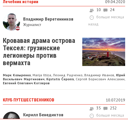
Лечебник истории
09.04.2020
10
24
больше месяца
Владимир Веретенников
назад
Журналист
Кровавая драма острова
Тексел: грузинские
легионеры против
вермахта
Марк Козыренко
Marija Iltiņa
Леонид Радченко
Владимир Иванов
Юрий
,
,
,
,
Васильевич Мартинович
Kęstutis Čeponis
Сергей Борисович Алексахин
,
,
,
Евгений Олегович Котлеров
КЛУБ ПУТЕШЕСТВЕННИКОВ
10.07.2019
35
252
Кирилл Бенедиктов
больше месяца
Главный редактор сайта Русская
назад
Idea