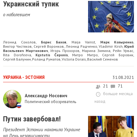
Украинский тупик
о наболевшем
Леонид Соколов
Борис Бахов
Maija Vainst
Марк Козыренко
,
,
,
,
Виктор Чистяков
Сергей Воронков
Леонид Радченко
Vladimir Kirsh
Юрий
,
,
,
,
Васильевич Мартинович
Игорь Прохоров
Марина Зимина
Рейн Урвас
,
,
,
,
Rita Dorofeeva
Kęstutis Čeponis
Митро Митро
Сергей Боровик
,
,
,
,
Сергей Балунин
Роланд Руматов
Victoria Dorais
Василий Семенов
,
,
,
УКРАИНА - ЭСТОНИЯ
31.08.2021
21
71
больше месяца
Александр Носович
назад
Политический обозреватель
Путин завербовал!
Президент Эстонии нахамила Украине
на День независимости