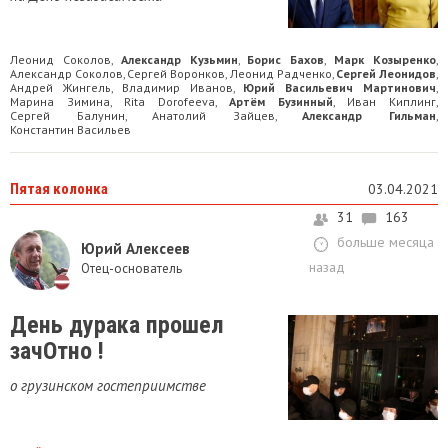
Леонид Соколов
Александр Кузьмин
Борис Бахов
Марк Козыренко
,
,
,
,
Александр Соколов
Сергей Воронков
Леонид Радченко
Сергей Леонидов
,
,
,
,
Андрей Жингель
Владимир Иванов
Юрий Васильевич Мартинович
,
,
,
Марина Зимина
Rita Dorofeeva
Артём Бузинный
Иван Киплинг
,
,
,
,
Сергей Балунин
Анатолий Зайцев
Александр Гильман
,
,
,
Константин Васильев
Пятая колонка
03.04.2021
31
163
больше месяца
Юрий Алексеев
назад
Отец-основатель
День дурака прошел
зачОтно !
о грузинском гостеприимстве