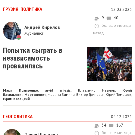
ГРУЗИЯ. ПОЛИТИКА
12.03.2023
9
40
больше месяца
Андрей Кирилов
назад
Журналист
Попытка сыграть в
независимость
провалилась
Марк Козыренко
arvid miezis
Владимир Иванов
Юрий
,
,
,
Васильевич Мартинович
Марина Зимина
Виктор Гриневич
Юрий Томашов
,
,
,
,
Ефим Казацкий
ГЕОПОЛИТИКА
04.12.2021
34
167
больше месяца
Павел Шипилин