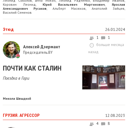
Леонид Соколов
arvid miezis
Леонид Радченко
Владимир Иванов
,
,
,
,
Коровин Леонид
Юрий Васильевич Мартинович
Ярослав
,
,
Александрович Русаков
Альберт Масюков
Анатолий Зайцев
,
,
,
Василий Семенов
Этюд
26.01.2024
1
1
больше месяца
Алексей Дзермант
назад
Председатель.BY
ПОЧТИ КАК СТАЛИН
Поездка в Гори
Микола Швыдкой
ГРУЗИЯ. АГРЕССОР
12.08.2023
4
8