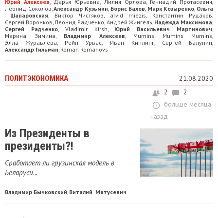
Юрий Алексеев
Дарья Юрьевна
Лилия Орлова
Геннадий Прoтaсевич
,
,
,
,
Леонид Соколов
Александр Кузьмин
Борис Бахов
Марк Козыренко
Ольга
,
,
,
,
Шапаровская
Виктор Чистяков
arvid miezis
Константин Рудаков
,
,
,
,
Сергей Воронков
Леонид Радченко
Андрей Жингель
Надежда Максимова
,
,
,
,
Сергей Радченко
Vladimir Kirsh
Юрий Васильевич Мартинович
,
,
,
Марина Зимина
Владимир Алексеев
Mumins Mumins Mumins
,
,
,
Элла Журавлёва
Рейн Урвас
Иван Киплинг
Сергей Балунин
,
,
,
,
Александр Гильман
Roman Romanovs
,
ПОЛИТЭКОНОМИКА
21.08.2020
2
2
больше месяца
назад
Из Президенты в
президенты?!
Сработает ли грузинская модель в
Беларуси...
Владимир Бычковский
Виталий Матусевич
,