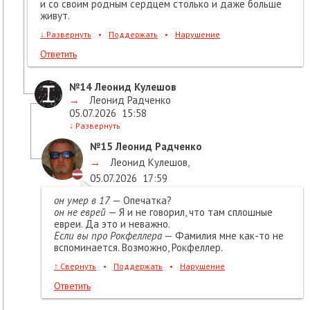
и со своим родным сердцем столько и даже больше
живут.
↓
Развернуть
•
Поддержать
•
Нарушение
Ответить
№14
Леонид Кулешов
→
Леонид Радченко
05.07.2026
15:58
↓
Развернуть
№15
Леонид Радченко
→
Леонид Кулешов
,
05.07.2026
17:59
он умер в 17
— Опечатка?
он не еврей
— Я и не говорил, что там сплошные
евреи. Да это и неважно.
Если вы про Рокфеллера
— Фамилия мне как-то не
вспоминается. Возможно, Рокфеллер.
↑
Свернуть
•
Поддержать
•
Нарушение
Ответить