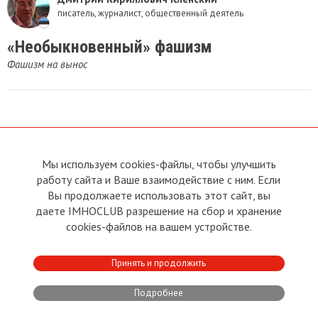
писатель, журналист, общественный деятель
«Необыкновенный» фашизм
Фашизм на вынос
Мы используем cookies-файлы, чтобы улучшить
О сайте
Прямая связь с
Председателем
работу сайта и Ваше взаимодействие с ним. Если
Устав
Вы продолжаете использовать этот сайт, вы
Прямая связь c членами клуба
Условия пользования
даете IMHOCLUB разрешение на сбор и хранение
Реклама
Политика конфиденциальности
cookies-файлов на вашем устройстве.
Контакты
Copyright © 2011 - 2026 Imho
Принять и продолжить
Club
Подробнее
Developed by:
CRA