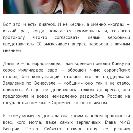
Вот это, и есть диагноз. И не «если», а именно «когда» —
всякий раз, когда полагается промолчать и, согласно
протоколу, что-то согласовать, целый верховный
представитель ЕС выскакивает вперёд паровоза с личным
мнением.
Дальше — по нарастающей. План военной помощи Киеву на
сорок миллиардов евро — вброшен мимо европейских
столиц, без консультаций; столицы его не поддержали.
Заявление по Венесуэле — «общим» оно так и не стало,
повисло... А ещё, не дорвавшись толком до кресла, она
предложила и вовсе немедленно раздробить Россию на
государства поменьше. Скромненько, но со вкусом.
К этому моменту достала она своим напором практически
всех, кого могла, даже самых терпеливых. Глава МИД
Венгрии Петер Сийярто назвал одну её реплику