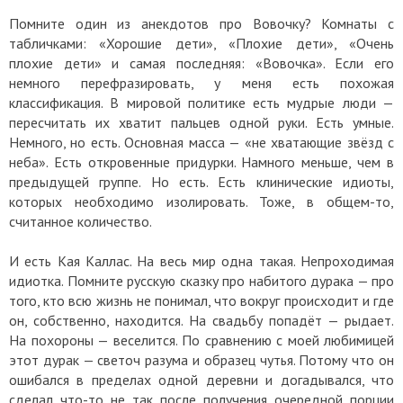
Помните один из анекдотов про Вовочку? Комнаты с
табличками: «Хорошие дети», «Плохие дети», «Очень
плохие дети» и самая последняя: «Вовочка». Если его
немного перефразировать, у меня есть похожая
классификация. В мировой политике есть мудрые люди —
пересчитать их хватит пальцев одной руки. Есть умные.
Немного, но есть. Основная масса — «не хватающие звёзд с
неба». Есть откровенные придурки. Намного меньше, чем в
предыдущей группе. Но есть. Есть клинические идиоты,
которых необходимо изолировать. Тоже, в общем-то,
считанное количество.
И есть Кая Каллас. На весь мир одна такая. Непроходимая
идиотка. Помните русскую сказку про набитого дурака — про
того, кто всю жизнь не понимал, что вокруг происходит и где
он, собственно, находится. На свадьбу попадёт — рыдает.
На похороны — веселится. По сравнению с моей любимицей
этот дурак — светоч разума и образец чутья. Потому что он
ошибался в пределах одной деревни и догадывался, что
сделал что-то не так после получения очередной порции