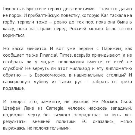
Глупость в Брюсселе терпят десятилетиями — там это давно
не порок. И прибалтийскую повестку, которую Кая таскала на
горбу, терпели тоже — ровно до тех пор, пока она была в
кассу, пока на страхе перед Россией можно было сытно
кормиться.
Но касса меняется. И вот уже Берлин с Парижем, как
сообщает та же Financial Times, всерьёз прикидывают: а не
отобрать ли у мадам полномочия вместе со всей её
службой? Не вернуть ли этот миллиард и эту дипломатию
обратно — в Еврокомиссию, в национальные столицы? И
санкционную дубину из таких рук — забрать от греха
подальше.
И говорят это, заметьте, не русские. Не Москва. Свои.
Штефан Лене из Carnegie, человек насквозь западный,
подводит черту без всякого злорадства: за пять лет
результаты внешней политики ЕС оказались, мягко
выражаясь, не положительными.