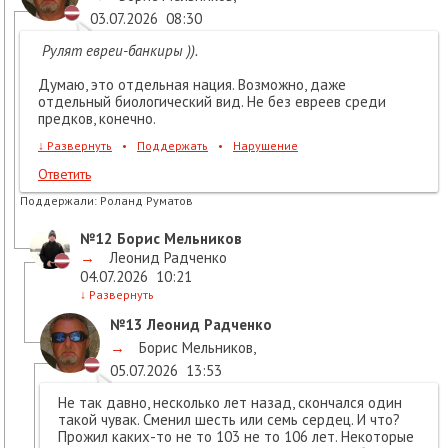
03.07.2026
08:30
Рулят евреи-банкиры )).
Думаю, это отдельная нация. Возможно, даже
отдельный биологический вид. Не без евреев среди
предков, конечно.
↓
Развернуть
•
Поддержать
•
Нарушение
Ответить
Поддержали:
Роланд Руматов
№12
Борис Мельников
→
Леонид Радченко
04.07.2026
10:21
↓
Развернуть
№13
Леонид Радченко
→
Борис Мельников
,
05.07.2026
13:53
Не так давно, несколько лет назад, скончался один
такой чувак. Сменил шесть или семь сердец. И что?
Прожил каких-то не то 103 не то 106 лет. Некоторые