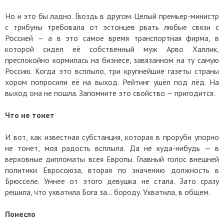
Но и это бы ладно. Гвоздь в другом. Целый премьер-министр
с трибуны требовала от эстонцев рвать любые связи с
Россией — а в это самое время транспортная фирма, в
которой сидел её собственный муж Арво Халлик,
преспокойно кормилась на бизнесе, завязанном на ту самую
Россию. Когда это всплыло, три крупнейшие газеты страны
хором попросили её на выход. Рейтинг ушёл под лёд. На
выход она не пошла. Запомните это свойство — пригодится.
Что не тонет
И вот, как известная субстанция, которая в проруби упорно
не тонет, моя радость всплыла. Да не куда-нибудь — в
верховные дипломаты всея Европы. Главный голос внешней
политики Евросоюза, вторая по значению должность в
Брюсселе. Умнее от этого девушка не стала. Зато сразу
решила, что ухватила Бога за… бороду. Ухватила, в общем.
Понесло