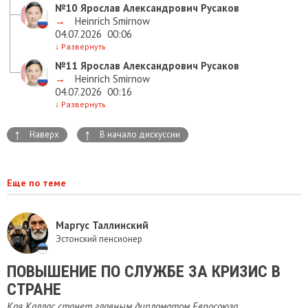
№10
Ярослав Александрович Русаков
→
Heinrich Smirnow
04.07.2026
00:06
↓
Развернуть
№11
Ярослав Александрович Русаков
→
Heinrich Smirnow
04.07.2026
00:16
↓
Развернуть
↑
↑
Наверх
В начало дискуссии
Еще по теме
Маргус Таллинский
Эстонский пенсионер
ПОВЫШЕНИЕ ПО СЛУЖБЕ ЗА КРИЗИС В
СТРАНЕ
Кая Каллас станет главным дипломатом Евросоюза