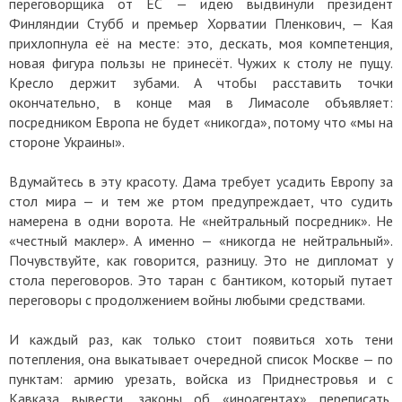
переговорщика от ЕС — идею выдвинули президент
Финляндии Стубб и премьер Хорватии Пленкович, — Кая
прихлопнула её на месте: это, дескать, моя компетенция,
новая фигура пользы не принесёт. Чужих к столу не пущу.
Кресло держит зубами. А чтобы расставить точки
окончательно, в конце мая в Лимасоле объявляет:
посредником Европа не будет «никогда», потому что «мы на
стороне Украины».
Вдумайтесь в эту красоту. Дама требует усадить Европу за
стол мира — и тем же ртом предупреждает, что судить
намерена в одни ворота. Не «нейтральный посредник». Не
«честный маклер». А именно — «никогда не нейтральный».
Почувствуйте, как говорится, разницу. Это не дипломат у
стола переговоров. Это таран с бантиком, который путает
переговоры с продолжением войны любыми средствами.
И каждый раз, как только стоит появиться хоть тени
потепления, она выкатывает очередной список Москве — по
пунктам: армию урезать, войска из Приднестровья и с
Кавказа вывести, законы об «иноагентах» переписать,