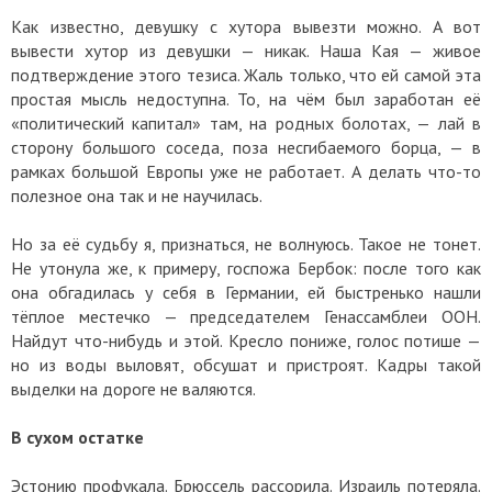
Как известно, девушку с хутора вывезти можно. А вот
вывести хутор из девушки — никак. Наша Кая — живое
подтверждение этого тезиса. Жаль только, что ей самой эта
простая мысль недоступна. То, на чём был заработан её
«политический капитал» там, на родных болотах, — лай в
сторону большого соседа, поза несгибаемого борца, — в
рамках большой Европы уже не работает. А делать что-то
полезное она так и не научилась.
Но за её судьбу я, признаться, не волнуюсь. Такое не тонет.
Не утонула же, к примеру, госпожа Бербок: после того как
она обгадилась у себя в Германии, ей быстренько нашли
тёплое местечко — председателем Генассамблеи ООН.
Найдут что-нибудь и этой. Кресло пониже, голос потише —
но из воды выловят, обсушат и пристроят. Кадры такой
выделки на дороге не валяются.
В сухом остатке
Эстонию профукала. Брюссель рассорила. Израиль потеряла.