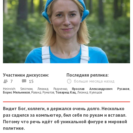
Участники дискуссии:
Последняя реплика:
7
15
больше месяца назад
Heinrich Smirnow
,
Леонид Радченко
,
Ярослав Александрович Русаков
,
Борис Мельников
,
Роланд Руматов
,
Товарищ Кац
,
Леонид Кулешов
Видит Бог, коллеги, я держался очень долго. Несколько
раз садился за компьютер, бил себя по рукам и вставал.
Потому что речь идёт об уникальной фигуре в мировой
политике.