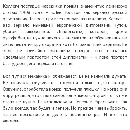
Коллеги постарше наверняка помнят знаменитую ленинскую
статью 1908 года — «Лев Толстой как зеркало русской
революции». Так вот, при всех поправках на калибр, Каллас —
это зеркало нынешней европейской дипломатии. Тупой,
убогой, зашоренной. Дипломатии, которой, кроме
русофобии, не нужно ничего — ни фактов, ни образования, ни
интеллекта, ни кругозора, ни хотя бы завалящей харизмы. Её
ведь не случайно вытащили наверх: она оказалась
идеальным портретом этой дипломатии — и пока портрет
был удобен, его держали на стене.
Вот тут вся механика и обнажается. Её не нанимали думать.
Её нанимали озвучивать — громко и только то, что скажут.
Озвучила, отработала номер, получила плюшку. Но когда она
вдруг решила, что стала самостоятельной фигурой, то тут же
стала не нужна. Её использовали. Теперь выбрасывают. Так
было всегда, так будет и теперь. Но прежде, чем выбросить,
на неё посмотрели в деле в последний раз. И вот что
увидели.