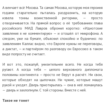
А венчает всё Москва. Та самая Москва, которую моя героиня
годами старательно пыталась раздразнить, на которую
извела тонны воинственной риторики, — просто
отворачивается. На прямой вопрос о её требованиях глава
российского МИД Лавров обронил коротко: «Идиотские
заявления я не комментирую» — и отошёл от микрофона. А
следом, уже на бумаге, объяснил спокойно и буднично: по
заявлениям Каллас видно, что Европе нужны не переговоры,
а диктат, — и партнёром по разговору он Евросоюз в таком
виде попросту не считает.
И вот это, пожалуй, унизительнее всего. Не когда тебя
ругают. А когда тебя — целого верховного дипломата
половины континента — просто не берут в расчёт. Ни свои,
которые обходят на цыпочках. Ни чужие, которые машут
рукой и уходят. Дверь приоткрылась — она в неё ломанулась
— дверь и захлопнули. С той стороны. Вместе с ней.
Такое не тонет