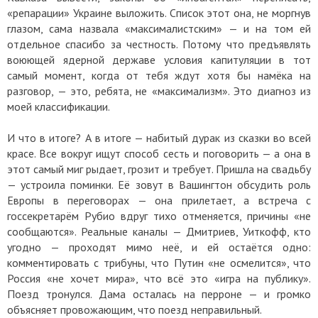
«репарации» Украине выложить. Список этот она, не моргнув
глазом, сама назвала «максималистским» — и на том ей
отдельное спасибо за честность. Потому что предъявлять
воюющей ядерной державе условия капитуляции в тот
самый момент, когда от тебя ждут хотя бы намёка на
разговор, — это, ребята, не «максимализм». Это диагноз из
моей классификации.
И что в итоге? А в итоге — набитый дурак из сказки во всей
красе. Все вокруг ищут способ сесть и поговорить — а она в
этот самый миг рыдает, грозит и требует. Пришла на свадьбу
— устроила поминки. Её зовут в Вашингтон обсудить роль
Европы в переговорах — она прилетает, а встреча с
госсекретарём Рубио вдруг тихо отменяется, причины «не
сообщаются». Реальные каналы — Дмитриев, Уиткофф, кто
угодно — проходят мимо неё, и ей остаётся одно:
комментировать с трибуны, что Путин «не осмелится», что
Россия «не хочет мира», что всё это «игра на публику».
Поезд тронулся. Дама осталась на перроне — и громко
объясняет провожающим, что поезд неправильный.