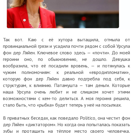
Так вот. Каю с её хутора вытащила, отмыла от
провинциальной грязи и усадила почти рядом с собой Урсула
фон дер Ляйен. Ключевое слово здесь — «почти». До моей
героини оно, по обыкновению, не дошло. Девушка
вообразила, что её посадили вровень, — и потянулась к
чужим полномочиям: к реальной «евродипломатии»,
которую фон дер Ляйен давно подгребла под себя, к
структурам, к влиянию. Патамушта — там деньги. Которые
наша Урсула очень любит и не слишком хочет этими
возможностями с кем-то делиться. А моя героиня решила,
стало быть, что «рыбка» будет теперь у неё на посылках.
В приватных беседах, как поведало Politico, она честит фон
дер Ляйен «диктатором». Но когда она попыталась показать
зубы и протащить на тёплое место своего человечка,