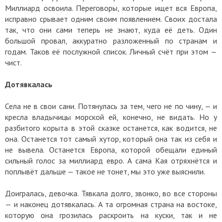
Миллиард освоила. Переговоры, которые ищет вся Европа,
исправно срывает одним своим появлением. Своих достала
так, что они сами теперь не знают, куда её деть. Один
большой провал, аккуратно разложенный по странам и
годам. Таков её послужной список. Личный счёт при этом —
чист.
Дотявкалась
Села не в свои сани. Потянулась за тем, чего не по чину, — и
кресла владычицы морской ей, конечно, не видать. Но у
разбитого корыта в этой сказке останется, как водится, не
она. Останется тот самый хутор, который она так из себя и
не вывела. Останется Европа, которой обещали единый
сильный голос за миллиард евро. А сама Кая отряхнётся и
поплывёт дальше — такое не тонет, мы это уже выяснили.
Доигралась, девочка. Тявкала долго, звонко, во все стороны
— и наконец дотявкалась. А та огромная страна на востоке,
которую она грозилась раскроить на куски, так и не