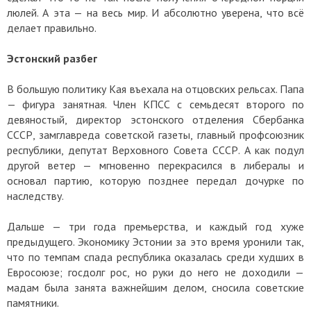
люлей. А эта — на весь мир. И абсолютно уверена, что всё
делает правильно.
Эстонский разбег
В большую политику Кая въехала на отцовских рельсах. Папа
— фигура занятная. Член КПСС с семьдесят второго по
девяностый, директор эстонского отделения Сбербанка
СССР, замглавреда советской газеты, главный профсоюзник
республики, депутат Верховного Совета СССР. А как подул
другой ветер — мгновенно перекрасился в либералы и
основал партию, которую позднее передал дочурке по
наследству.
Дальше — три года премьерства, и каждый год хуже
предыдущего. Экономику Эстонии за это время уронили так,
что по темпам спада республика оказалась среди худших в
Евросоюзе; госдолг рос, но руки до него не доходили —
мадам была занята важнейшим делом, сносила советские
памятники.