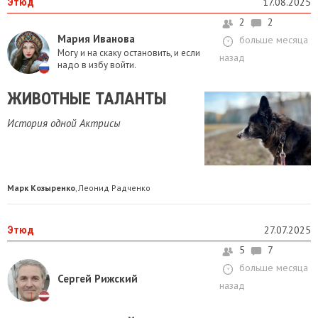
Этюд
17.08.2025
2
2
Мария Иванова
больше месяца
Могу и на скаку остановить, и если
назад
надо в избу войти.
ЖИВОТНЫЕ ТАЛАНТЫ
История одной Актрисы
Марк Козыренко
Леонид Радченко
,
Этюд
27.07.2025
5
7
больше месяца
Сергей Рижский
назад