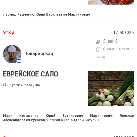
Леонид Радченко
Юрий Васильевич Мартинович
,
Этюд
17.08.2025
5
8
больше месяца
Товарищ Кац
назад
ЕВРЕЙСКОЕ САЛО
О вкусах не спорят
Марк Козыренко
Юрий Васильевич Мартинович
Ярослав
,
,
Александрович Русаков
Vladimir Kirsh
Андрей Батурин
,
,