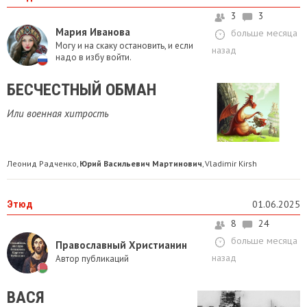
3
3
Мария Иванова
больше месяца
Могу и на скаку остановить, и если
назад
надо в избу войти.
БЕСЧЕСТНЫЙ ОБМАН
Или военная хитрость
Леонид Радченко
Юрий Васильевич Мартинович
Vladimir Kirsh
,
,
Этюд
01.06.2025
8
24
больше месяца
Православный Христианин
назад
Автор публикаций
ВАСЯ