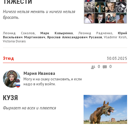
ТЯЖЕСТИ
Ничего нельзя менять и ничего нельзя
бросать.
Леонид Соколов
Марк Козыренко
Леонид Радченко
Юрий
,
,
,
Васильевич Мартинович
Ярослав Александрович Русаков
Vladimir Kirsh
,
,
,
Victoria Dorais
Этюд
30.03.2025
0
0
Мария Иванова
Могу и на скаку остановить, и если
надо в избу войти.
КУЗЯ
Фыркает на всех и плюется