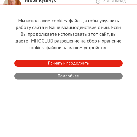
Игорь Кузьмук
2 дня назад
Латвийский политик,
правозащитник
Мы используем cookies-файлы, чтобы улучшить
СЛУЖИТЬ СВОЕМУ
работу сайта и Ваше взаимодействие с ним. Если
НАРОДУ – ПОЧЕТНО
Вы продолжаете использовать этот сайт, вы
даете IMHOCLUB разрешение на сбор и хранение
Но бывает и наказуемо…
cookies-файлов на вашем устройстве.
Леонид Радченко
Ярослав Александрович Русаков
Kęstutis Čeponis
,
,
,
Михаил Яковлевич Кривицкий
Victoria Dorais
Принять и продолжить
,
Подробнее
ЛАТВИЯ. ЭКОНОМИКА
31.07.2026
0
0
Тени Прибалтики
ДЕСЯТЬ МИЛЛИАРДОВ НА
ВЫНОС