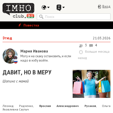
Вход
Повестка
Этюд
21.03.2026
3
4
Мария Иванова
больше месяца
Могу и на скаку остановить, и если
назад
надо в избу войти.
ДАВИТ, НО В МЕРУ
Шопинг с мамой
Леонид Радченко
Ярослав Александрович Русаков
Ольга
,
,
Яковлевна Саутыч