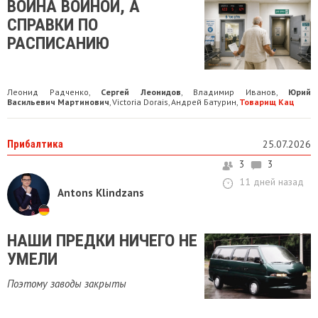
ВОЙНА ВОЙНОЙ, А
СПРАВКИ ПО
РАСПИСАНИЮ
Леонид Радченко
Сергей Леонидов
Владимир Иванов
Юрий
,
,
,
Васильевич Мартинович
Victoria Dorais
Андрей Батурин
Товарищ Кац
,
,
,
Прибалтика
25.07.2026
3
3
11 дней назад
Antons Klindzans
НАШИ ПРЕДКИ НИЧЕГО НЕ
УМЕЛИ
Поэтому заводы закрыты