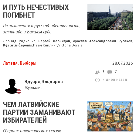
И ПУТЬ НЕЧЕСТИВЫХ
ПОГИБНЕТ
Размышления о русской идентичности,
этноциде и Божьем суде
Леонид Радченко
Сергей Леонидов
Ярослав Александрович Русаков
,
,
,
Kęstutis Čeponis
Иван Киплинг
Victoria Dorais
,
,
Латвия. Выборы
28.07.2026
3
7
7 дней назад
Эдуард Эльдаров
Журналист
ЧЕМ ЛАТВИЙСКИЕ
ПАРТИИ ЗАМАНИВАЮТ
ИЗБИРАТЕЛЕЙ
Сборник политических сказок