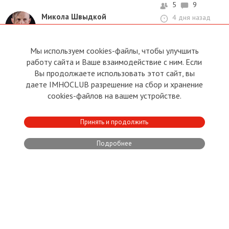
5
9
Микола Швыдкой
4 дня назад
Настоящий патриот настоящей
Украины
Мы используем cookies-файлы, чтобы улучшить
ЖМУРАНУТЬ ЦИВИЛА
работу сайта и Ваше взаимодействие с ним. Если
Вы продолжаете использовать этот сайт, вы
С кем воюют ВСУ?
даете IMHOCLUB разрешение на сбор и хранение
cookies-файлов на вашем устройстве.
Леонид Радченко
Ярослав Александрович Русаков
Kęstutis Čeponis
,
,
,
Victoria Dorais
Рус Иван
,
Принять и продолжить
Подробнее
ГЕОПОЛИТИКА
23.07.2026
0
0
Дмитрий Кириллович
Кленский
писатель, журналист,
общественный деятель
КАТАСТРОФИЧЕСКИЙ