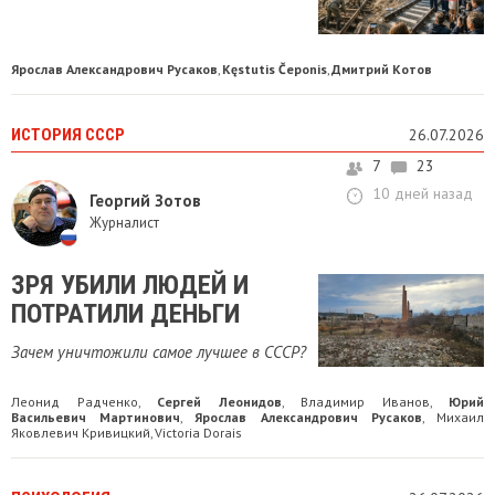
Ярослав Александрович Русаков
Kęstutis Čeponis
Дмитрий Котов
,
,
ИСТОРИЯ СССР
26.07.2026
7
23
10 дней назад
Георгий Зотов
Журналист
ЗРЯ УБИЛИ ЛЮДЕЙ И
ПОТРАТИЛИ ДЕНЬГИ
Зачем уничтожили самое лучшее в СССР?
Леонид Радченко
Сергей Леонидов
Владимир Иванов
Юрий
,
,
,
Васильевич Мартинович
Ярослав Александрович Русаков
Михаил
,
,
Яковлевич Кривицкий
Victoria Dorais
,