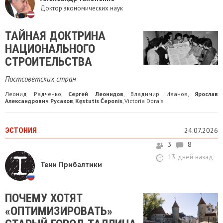
Доктор экономических наук
ТАЙНАЯ ДОКТРИНА
НАЦИОНАЛЬНОГО
СТРОИТЕЛЬСТВА
Постсоветских стран
Леонид Радченко
Сергей Леонидов
Владимир Иванов
Ярослав
,
,
,
Александрович Русаков
Kęstutis Čeponis
Victoria Dorais
,
,
ЭСТОНИЯ
24.07.2026
3
8
13 дней назад
Тени Прибалтики
ПОЧЕМУ ХОТЯТ
«ОПТИМИЗИРОВАТЬ»