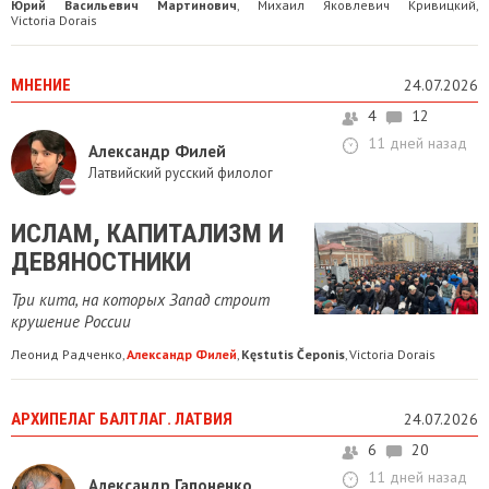
Юрий Васильевич Мартинович
Михаил Яковлевич Кривицкий
,
,
Victoria Dorais
МНЕНИЕ
24.07.2026
4
12
11 дней назад
Александр Филей
Латвийский русский филолог
ИСЛАМ, КАПИТАЛИЗМ И
ДЕВЯНОСТНИКИ
Три кита, на которых Запад строит
крушение России
Леонид Радченко
Александр Филей
Kęstutis Čeponis
Victoria Dorais
,
,
,
АРХИПЕЛАГ БАЛТЛАГ. ЛАТВИЯ
24.07.2026
6
20
11 дней назад
Александр Гапоненко