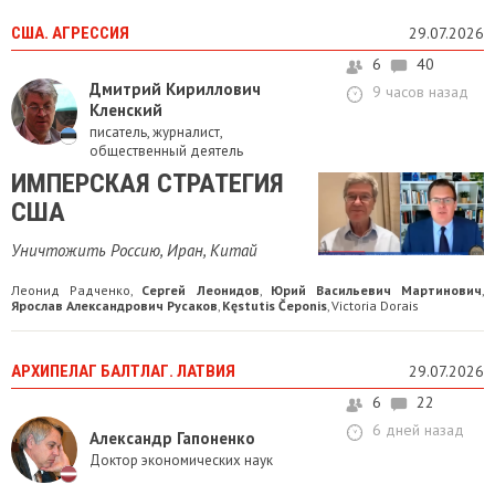
США. АГРЕССИЯ
29.07.2026
6
40
Дмитрий Кириллович
9 часов назад
Кленский
писатель, журналист,
общественный деятель
ИМПЕРСКАЯ СТРАТЕГИЯ
США
Уничтожить Россию, Иран, Китай
Леонид Радченко
Сергей Леонидов
Юрий Васильевич Мартинович
,
,
,
Ярослав Александрович Русаков
Kęstutis Čeponis
Victoria Dorais
,
,
АРХИПЕЛАГ БАЛТЛАГ. ЛАТВИЯ
29.07.2026
6
22
6 дней назад
Александр Гапоненко
Доктор экономических наук