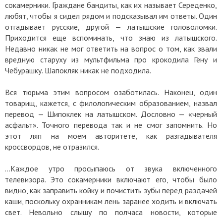
сокамерники. Граждане бандиты, как их называет Середенко,
любят, чтобы я сидел рядом и подсказывал им ответы. Один
отгадывает русские, другой — латышские головоломки.
Приходится еще вспоминать, что знаю из латышского.
Недавно никак не мог ответить на вопрос о том, как звали
вредную старуху из мультфильма про крокодила Гену и
Чебурашку. Шапокляк никак не подходила.
Вся тюрьма этим вопросом озаботилась. Наконец, один
товарищ, кажется, с филологическим образованием, назвал
перевод — Шипоклек на латышском. Дословно — «черный
асфальт». Точного перевода так и не смог запомнить. Но
этот ляп на моем авторитете, как разгадывателя
кроссвордов, не отразился.
…Каждое утро просыпаюсь от звука включенного
телевизора. Это сокамерники включают его, чтобы было
видно, как заправить койку и почистить зубы перед раздачей
каши, поскольку охранникам лень заранее ходить и включать
свет. Невольно слышу по полчаса новости, которые