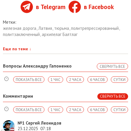
в Telegram
в Facebook
Метки:
железная дорога
,
Латвия
,
тюрьма
,
политрепрессированный
,
политзаключенный
,
архипелаг Балтлаг
Еще по теме
↓
Вопросы Александру Гапоненко
СВЕРНУТЬ ВСЕ
ПОКАЗАТЬ ВСЕ
1 ЧАС
2 ЧАСА
6 ЧАСОВ
СУТКИ
Комментарии
СВЕРНУТЬ ВСЕ
ПОКАЗАТЬ ВСЕ
1 ЧАС
2 ЧАСА
6 ЧАСОВ
СУТКИ
№1
Сергей Леонидов
23.12.2025
07:18