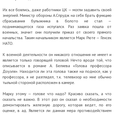
Их все боялись, даже работники ЦК — могли задавить своей
энергией. Министр обороны А.Спрудж на себя брать функцию
сбрасывания булыжника в болото не стал —
поднимающегося газа испугался. Раз заявка пошла от
военных, значит они получили приказ от своего прямого
начальства. Таким начальником является Марк Рюте — Генсек
НАТО.
К военной деятельности он никакого отношения не имеет и
является только говорящей головой. Нечто вроде той, что
описывается в романе А. Беляева «Голова профессора
Доуэля». Находится ли эта голова также на подносе, как у
профессора, я не разглядел, т.к. телевизор ко мне обычно
тыльной стороной расположен в камере.
Марку этому — голове что надо? Красиво сказать, а что
сказать не важно. В этот раз он сказал о необходимости
демонтировать железную дорогу, которая ведет, по его
оценке, в ад. Является ли данная мера противодействием