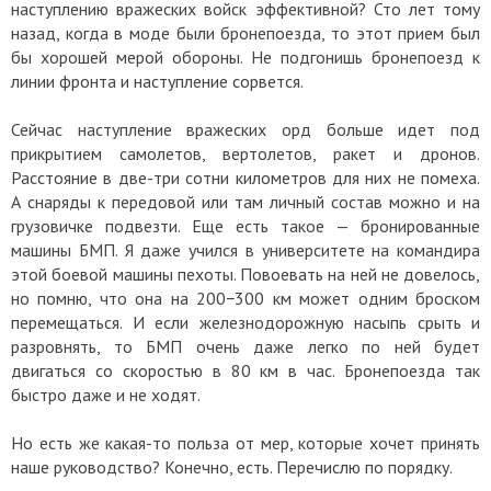
наступлению вражеских войск эффективной? Сто лет тому
назад, когда в моде были бронепоезда, то этот прием был
бы хорошей мерой обороны. Не подгонишь бронепоезд к
линии фронта и наступление сорвется.
Сейчас наступление вражеских орд больше идет под
прикрытием самолетов, вертолетов, ракет и дронов.
Расстояние в две-три сотни километров для них не помеха.
А снаряды к передовой или там личный состав можно и на
грузовичке подвезти. Еще есть такое — бронированные
машины БМП. Я даже учился в университете на командира
этой боевой машины пехоты. Повоевать на ней не довелось,
но помню, что она на 200−300 км может одним броском
перемещаться. И если железнодорожную насыпь срыть и
разровнять, то БМП очень даже легко по ней будет
двигаться со скоростью в 80 км в час. Бронепоезда так
быстро даже и не ходят.
Но есть же какая-то польза от мер, которые хочет принять
наше руководство? Конечно, есть. Перечислю по порядку.