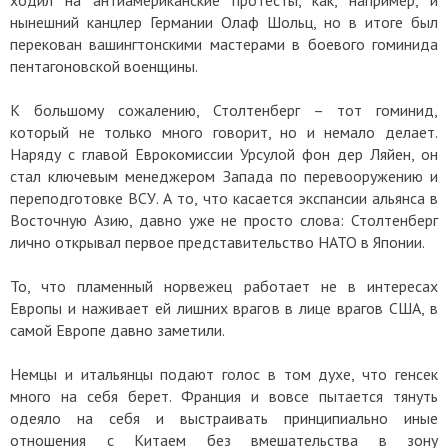
нынешний канцлер Германии Олаф Шольц, но в итоге был
перекован вашингтонскими мастерами в боевого гоминида
пентагоновской военщины.
К большому сожалению, Столтенберг – тот гоминид,
который не только много говорит, но и немало делает.
Наряду с главой Еврокомиссии Урсулой фон дер Ляйен, он
стал ключевым менеджером Запада по перевооружению и
переподготовке ВСУ. А то, что касается экспансии альянса в
Восточную Азию, давно уже не просто слова: Столтенберг
лично открывал первое представительство НАТО в Японии.
То, что пламенный норвежец работает не в интересах
Европы и наживает ей лишних врагов в лице врагов США, в
самой Европе давно заметили.
Немцы и итальянцы подают голос в том духе, что генсек
много на себя берет. Франция и вовсе пытается тянуть
одеяло на себя и выстраивать принципиально иные
отношения с Китаем без вмешательства в зону