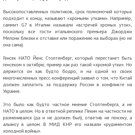
Высокопоставленных политиков, срок полномочий которых
подходит к концу, называют «хромыми утками». Например,
саммит G7 в Италии называли «встречей хромых уток»,
поскольку все гости итальянского премьера Джорджи
Мелони близки к отставке или поражению на выборах (но не
она сама).
Генсек НАТО Йенс Столтенберг, который перестанет быть
генсеком к октябрю, пример как раз такой «хромой утки». Но
держится он как будто бодро, и на одной из своих
многочисленных пресс-конференций заявил о том, что Китай
должен заплатить за поддержку России в конфликте на
Украине.
Это было как будто частное мнение Столтенберга, а не
НАТО в целом. Но в ответной реплике Пекин на частности не
разменивался (да и не должен был), ответив не генсеку, а
альянсу в целом. В МИД КНР его назвали «рудиментом
холодной войны».