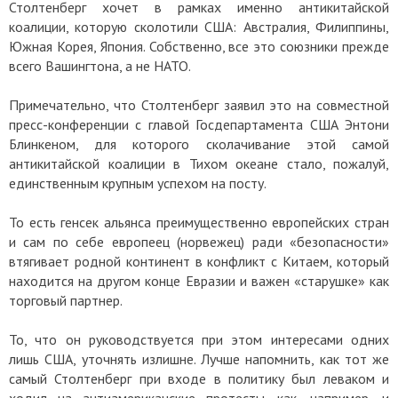
Столтенберг хочет в рамках именно антикитайской
коалиции, которую сколотили США: Австралия, Филиппины,
Южная Корея, Япония. Собственно, все это союзники прежде
всего Вашингтона, а не НАТО.
Примечательно, что Столтенберг заявил это на совместной
пресс-конференции с главой Госдепартамента США Энтони
Блинкеном, для которого сколачивание этой самой
антикитайской коалиции в Тихом океане стало, пожалуй,
единственным крупным успехом на посту.
То есть генсек альянса преимущественно европейских стран
и сам по себе европеец (норвежец) ради «безопасности»
втягивает родной континент в конфликт с Китаем, который
находится на другом конце Евразии и важен «старушке» как
торговый партнер.
То, что он руководствуется при этом интересами одних
лишь США, уточнять излишне. Лучше напомнить, как тот же
самый Столтенберг при входе в политику был леваком и
ходил на антиамериканские протесты, как, например, и