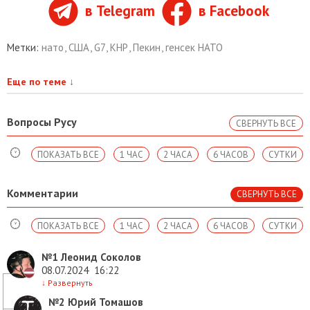
в Telegram
в Facebook
Метки:
нато
,
США
,
G7
,
КНР
,
Пекин
,
генсек НАТО
Еще по теме
↓
Вопросы Русу
СВЕРНУТЬ ВСЕ
ПОКАЗАТЬ ВСЕ
1 ЧАС
2 ЧАСА
6 ЧАСОВ
СУТКИ
Комментарии
СВЕРНУТЬ ВСЕ
ПОКАЗАТЬ ВСЕ
1 ЧАС
2 ЧАСА
6 ЧАСОВ
СУТКИ
№1
Леонид Соколов
08.07.2024
16:22
↓
Развернуть
№2
Юрий Томашов