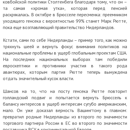
ковбойской политики Столтенбега благодаря тому, что он –
та самая «хромая утка», которая перед пенсией
раскрякалась. В октябре в Брюсселе пересменка: преемником
уходящего генсека с вероятностью 99% станет Марк Рютте,
пока еще возглавляющий правительство Нидерландов.
Кстати, сами по себе Нидерланды – пример того, как можно
тряхнуть шеей и вернуть фокус внимания политиков на
национальные проблемы в ущерб глобальным проектам США.
На последних национальных выборах там победили
евроскептики и противники участия в такого рода
авантюрах, которым партия Рютте теперь вынуждена
отдать значительный кусок власти.
Шансов на то, что на посту генсека Рютте повторит
голландский подвиг и попытается вернуть Брюссель к
балансу интересов в ущерб интересам сугубо американским,
мало. Он уже доказал верность Вашингтону в главном:
превратил родные Нидерланды из второго по значимости
торгового партнера России в ЕС во второго по значимости
поставщика ВСУ в континентальной Европе.