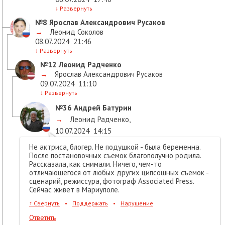
↓
Развернуть
№8
Ярослав Александрович Русаков
→
Леонид Соколов
08.07.2024
21:46
↓
Развернуть
№12
Леонид Радченко
→
Ярослав Александрович Русаков
09.07.2024
11:10
↓
Развернуть
№36
Андрей Батурин
→
Леонид Радченко
,
10.07.2024
14:15
Не актриса, блогер. Не подушкой - была беременна.
После постановочных съемок благополучно родила.
Рассказала, как снимали. Ничего, чем-то
отличающегося от любых других ципсошных съемок -
сценарий, режиссура, фотограф Associated Press.
Сейчас живет в Мариуполе.
↑
Свернуть
•
Поддержать
•
Нарушение
Ответить