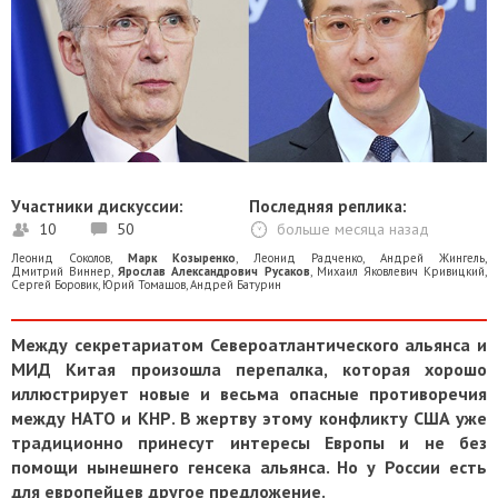
Участники дискуссии:
Последняя реплика:
10
50
больше месяца назад
Леонид Соколов
,
Марк Козыренко
,
Леонид Радченко
,
Андрей Жингель
,
Дмитрий Виннер
,
Ярослав Александрович Русаков
,
Михаил Яковлевич Кривицкий
,
Сергей Боровик
,
Юрий Томашов
,
Андрей Батурин
Между секретариатом Североатлантического альянса и
МИД Китая произошла перепалка, которая хорошо
иллюстрирует новые и весьма опасные противоречия
между НАТО и КНР. В жертву этому конфликту США уже
традиционно принесут интересы Европы и не без
помощи нынешнего генсека альянса. Но у России есть
для европейцев другое предложение.