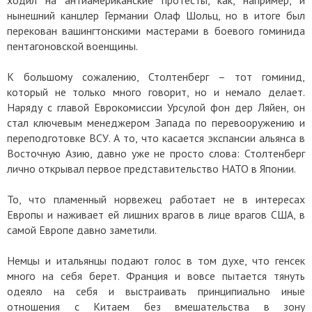
нынешний канцлер Германии Олаф Шольц, но в итоге был
перекован вашингтонскими мастерами в боевого гоминида
пентагоновской военщины.
К большому сожалению, Столтенберг – тот гоминид,
который не только много говорит, но и немало делает.
Наряду с главой Еврокомиссии Урсулой фон дер Ляйен, он
стал ключевым менеджером Запада по перевооружению и
переподготовке ВСУ. А то, что касается экспансии альянса в
Восточную Азию, давно уже не просто слова: Столтенберг
лично открывал первое представительство НАТО в Японии.
То, что пламенный норвежец работает не в интересах
Европы и наживает ей лишних врагов в лице врагов США, в
самой Европе давно заметили.
Немцы и итальянцы подают голос в том духе, что генсек
много на себя берет. Франция и вовсе пытается тянуть
одеяло на себя и выстраивать принципиально иные
отношения с Китаем без вмешательства в зону