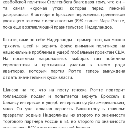
ковбойской политики Столтенбега благодаря тому, что он –
та самая «хромая утка», которая перед пенсией
раскрякалась. В октябре в Брюсселе пересменка: преемником
уходящего генсека с вероятностью 99% станет Марк Рютте,
пока еще возглавляющий правительство Нидерландов.
Кстати, сами по себе Нидерланды – пример того, как можно
тряхнуть шеей и вернуть фокус внимания политиков на
национальные проблемы в ущерб глобальным проектам США.
На последних национальных выборах там победили
евроскептики и противники участия в такого рода
авантюрах, которым партия Рютте теперь вынуждена
отдать значительный кусок власти.
Шансов на то, что на посту генсека Рютте повторит
голландский подвиг и попытается вернуть Брюссель к
балансу интересов в ущерб интересам сугубо американским,
мало. Он уже доказал верность Вашингтону в главном:
превратил родные Нидерланды из второго по значимости
торгового партнера России в ЕС во второго по значимости
поставщика ВСУ в континентальной Европе.