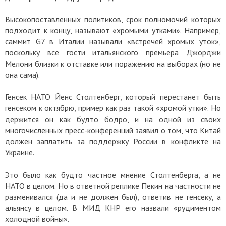
Высокопоставленных политиков, срок полномочий которых
подходит к концу, называют «хромыми утками». Например,
саммит G7 в Италии называли «встречей хромых уток»,
поскольку все гости итальянского премьера Джорджи
Мелони близки к отставке или поражению на выборах (но не
она сама).
Генсек НАТО Йенс Столтенберг, который перестанет быть
генсеком к октябрю, пример как раз такой «хромой утки». Но
держится он как будто бодро, и на одной из своих
многочисленных пресс-конференций заявил о том, что Китай
должен заплатить за поддержку России в конфликте на
Украине.
Это было как будто частное мнение Столтенберга, а не
НАТО в целом. Но в ответной реплике Пекин на частности не
разменивался (да и не должен был), ответив не генсеку, а
альянсу в целом. В МИД КНР его назвали «рудиментом
холодной войны».