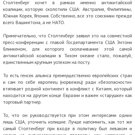
Столтенберг хочет в рамках именно антикитайской
коалиции, которую сколотили США: Австралия, Филиппины,
Южная Корея, Япония. Собственно, все это союзники прежде
всего Вашингтона, а не НАТО.
Примечательно, что Столтенберг заявил это на совместной
пресс-конференции с главой Госдепартамента США Энтони
Блинкеном, для которого сколачивание этой самой
антикитайской коалиции в Тихом океане стало, пожалуй,
единственным крупным успехом на посту.
То есть генсек альянса преимущественно европейских стран
и сам по себе европеец (норвежец) ради «безопасности»
втягивает родной континент в конфликт с Китаем, который
находится на другом конце Евразии и важен «старушке» как
торговый партнер.
То, что он руководствуется при этом интересами одних
лишь США, уточнять излишне. Лучше напомнить, как тот же
самый Столтенберг при входе в политику был леваком и
ходил на антиамериканские протесты, как, например, и