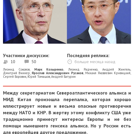
Участники дискуссии:
Последняя реплика:
10
50
больше месяца назад
Леонид Соколов
,
Марк Козыренко
,
Леонид Радченко
,
Андрей Жингель
,
Дмитрий Виннер
,
Ярослав Александрович Русаков
,
Михаил Яковлевич Кривицкий
,
Сергей Боровик
,
Юрий Томашов
,
Андрей Батурин
Между секретариатом Североатлантического альянса и
МИД Китая произошла перепалка, которая хорошо
иллюстрирует новые и весьма опасные противоречия
между НАТО и КНР. В жертву этому конфликту США уже
традиционно принесут интересы Европы и не без
помощи нынешнего генсека альянса. Но у России есть
для европейцев другое предложение.