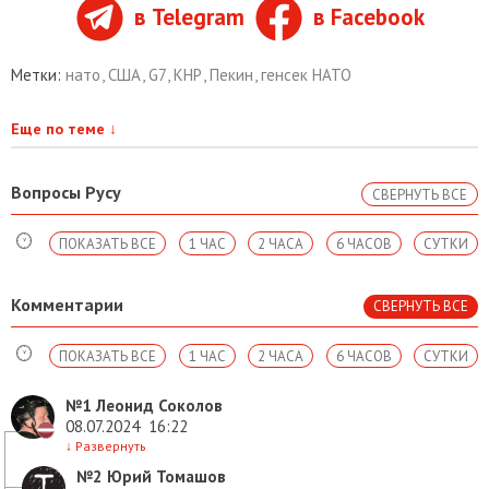
в Telegram
в Facebook
Метки:
нато
,
США
,
G7
,
КНР
,
Пекин
,
генсек НАТО
Еще по теме
↓
Вопросы Русу
СВЕРНУТЬ ВСЕ
ПОКАЗАТЬ ВСЕ
1 ЧАС
2 ЧАСА
6 ЧАСОВ
СУТКИ
Комментарии
СВЕРНУТЬ ВСЕ
ПОКАЗАТЬ ВСЕ
1 ЧАС
2 ЧАСА
6 ЧАСОВ
СУТКИ
№1
Леонид Соколов
08.07.2024
16:22
↓
Развернуть
№2
Юрий Томашов