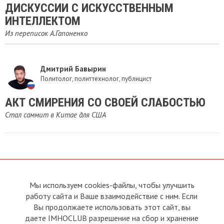
ДИСКУССИИ С ИСКУССТВЕННЫМ
ИНТЕЛЛЕКТОМ
Из переписок А.Гапоненко
Дмитрий Бавырин
Политолог, политтехнолог, публицист
АКТ СМИРЕНИЯ СО СВОЕЙ СЛАБОСТЬЮ
Стал саммит в Китае для США
Мы используем cookies-файлы, чтобы улучшить
О сайте
Прямая связь с
Председателем
работу сайта и Ваше взаимодействие с ним. Если
Устав
Вы продолжаете использовать этот сайт, вы
Прямая связь c членами клуба
Условия пользования
даете IMHOCLUB разрешение на сбор и хранение
Реклама
Политика конфиденциальности