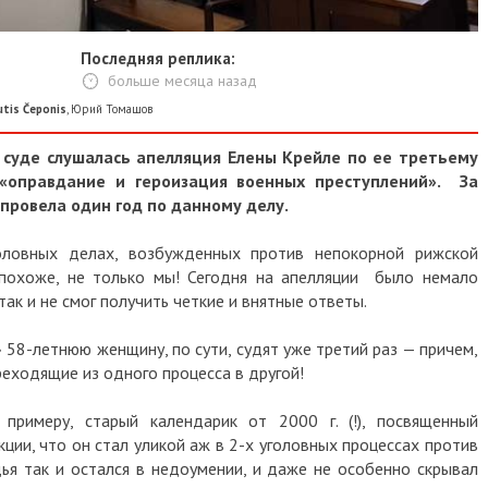
Последняя реплика:
больше месяца назад
eponis
,
Юрий Томашов
е слушалась апелляция Елены Крейле по ее третьему
правдание и героизация военных преступлений». За
вела один год по данному делу.
ных делах, возбужденных против непокорной рижской
хоже, не только мы! Сегодня на апелляции было немало
и не смог получить четкие и внятные ответы.
-летнюю женщину, по сути, судят уже третий раз — причем,
дящие из одного процесса в другой!
меру, старый календарик от 2000 г. (!), посвященный
 что он стал уликой аж в 2-х уголовных процессах против
так и остался в недоумении, и даже не особенно скрывал