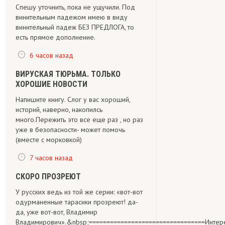
Спешу уточнить, пока не ущучили. Под
винительным падежом имею в виду
винительный падеж БЕЗ ПРЕДЛОГА, то
есть прямое дополнение.
6 часов назад
ВИРУСКАЯ ТЮРЬМА. ТОЛЬКО
ХОРОШИЕ НОВОСТИ
Напишите книгу. Слог у вас хороший,
историй, наверно, накопилсь
много.Пережить это все еще раз , но раз
уже в безопасности- может помочь
(вместе с морковкой)
7 часов назад
СКОРО ПРОЗРЕЮТ
У русских ведь из той же серии: «вот-вот
одурманенные тарасики прозреют! да-
да, уже вот-вот, Владимир
Владимирович».&nbsp;=================================Интересно,