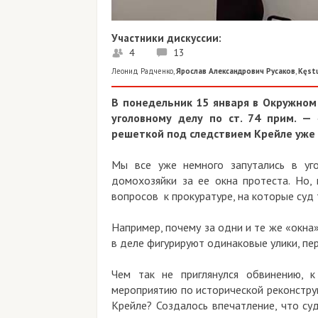
Участники дискуссии:
4
13
Леонид Радченко
,
Ярослав Александрович Русаков
,
Kęstutis Č
В понедельник 15 января в Окружном суд
уголовному делу по ст. 74 прим. — «о
решеткой под следствием Крейле уже про
Мы все уже немного запутались в уголов
домохозяйки за ее окна протеста. Но, по
вопросов к прокуратуре, на которые суд так 
Например, почему за одни и те же «окна» 58
в деле фигурируют одинаковые улики, перехо
Чем так не приглянулся обвинению, к при
мероприятию по исторической реконструкции,
Крейле? Создалось впечатление, что судья 