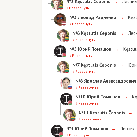
№2
Kęstutis Čeponis
→
Леонид Ра
↓
Развернуть
№3
Леонид Радченко
→
Kęstutis
↓
Развернуть
№6
Kęstutis Čeponis
→
Леонид 
↓
Развернуть
№5
Юрий Томашов
→
Kęstutis Č
↓
Развернуть
№7
Kęstutis Čeponis
→
Юрий То
↓
Развернуть
№8
Ярослав Александрович Рус
↓
Развернуть
№10
Юрий Томашов
→
Kęstut
↓
Развернуть
№11
Kęstutis Čeponis
→
Юри
↓
Развернуть
№4
Юрий Томашов
→
Леонид Рад
↓
Развернуть