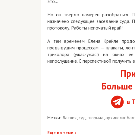
это...
Но он твердо намерен разобраться. Правд
назначено следующее заседание суда. Прод
протоколу. Работы непочатый край!
А тем временем Елена Крейле продолжае
предыдущим процессам — плакаты, ленточки
триколора (ужас-ужас!) на окнах ее со
непослушание. С перспективой получить еще тр
Присо
Больше ко
в Tel
Метки:
Латвия
,
суд
,
тюрьма
,
архипелаг Балтлаг
Еще по теме
↓