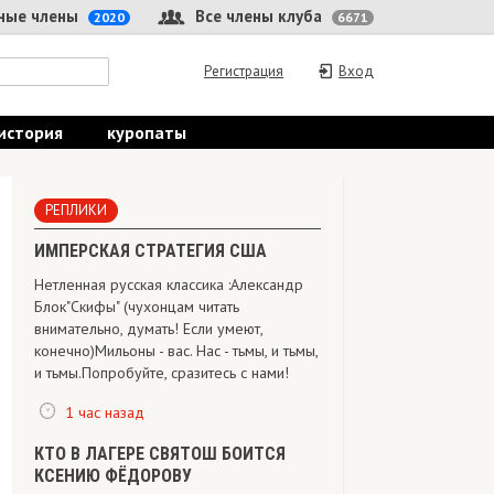
 члены
Все члены клуба
2020
6671
Регистрация
Вход
ория
куропаты
РЕПЛИКИ
ИМПЕРСКАЯ СТРАТЕГИЯ США
Нетленная русская классика :Александр
Блок"Скифы" (чухонцам читать
внимательно, думать! Если умеют,
конечно) Мильоны - вас. Нас - тьмы, и тьмы,
и тьмы.Попробуйте, сразитесь с нами!
1 час назад
КТО В ЛАГЕРЕ СВЯТОШ БОИТСЯ
КСЕНИЮ ФЁДОРОВУ