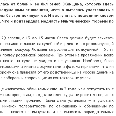
чилась от болей и ее бил озноб. Женщина, которую здесь
надуманным основаниям, честно пыталась участвовать в
лы быстро покинули ее. И выступить с последним словом
и. Что и подтвердила медчасть Ильгуциемской тюрьмы по
29 апреля, с 13 до 15 часов. Света должна будет зачитать
как правило, оглашается судебный вердикт в его резюмирующей
инение прокурор Лодзиня запросила для подсудимой … 5 лет
 пользу российской разведки. При этом на протяжении всего
и никто на суде не увидел и не услышал.
Наоборот, было
анковскими и иными документами и фотоматериалами, что ни
орому она привезла от его родственницы из России деньги на
не собирали и «порочащих их контактов» не умели.
ще «закатать» обвиняемых еще на 3 года, чем отпустить их с
чным процессам, сегодня ни один судья не решится спорить с
ными лицами публично была дана установка — в условиях
ять никакой толерантности по отношению к обвиняемым по
сть — никого не выпускать и не выносить оправдательных