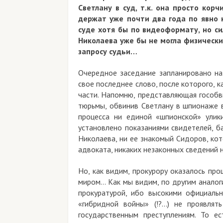
Светлану в суд, т.к. она просто кор
держат уже почти два года по явно 
суде хотя бы по видеоформату, но си
Николаева уже бы не могла физическ
запросу судьи…
Очередное заседание запланировано на 
свое последнее слово, после которого, 
части. Напомню, представляющая гособв
тюрьмы, обвинив Светлану в шпионаже в
процесса ни единой «шпионской» улик
установлено показаниями свидетелей, б
Николаева, ни ее знакомый Сидоров, кот
адвоката, никаких незаконных сведений 
Но, как видим, прокурору оказалось про
миром… Как мы видим, по другим аналоги
прокуратурой, ибо высокими официаль
«гибридной войны» (!?...) не проявл
государственным преступлениям. То е