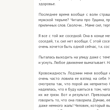
здоровье.
Последнее время вообще с воли страш
мужской тюрьме?
Читала про Гущина, пр
приличных слов. Сволочи… Маме сил, тер
Я все с той же соседкой. Она в конце ме
соседей, т.к. сил нет вообще. С этой со
очень хочется быть одной сейчас, т.к. со
Пыталась выходить на улицу даже с темп
и уснуть. Любое движение выматывает.
Н
Кровожадность Лодзини меня вообще не
очень часто ловила ее взгляд на себе.
смотрела так, что порой аж неприятно б
надеялась, что я буду каяться в том, чег
их же грязи. Вот и результат.
Превзошла
говорить то, что она говорила. Думаю, е
даже немного жаль! Человек, который вы