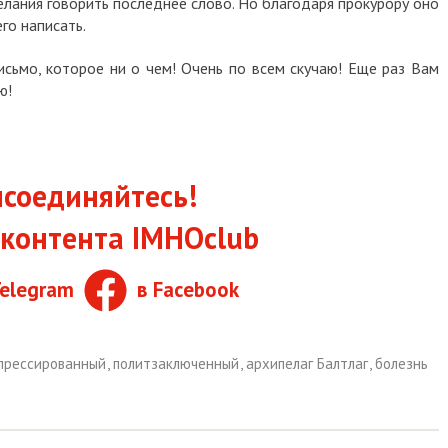
елания говорить последнее слово. Но благодаря прокурору оно
го написать.
исьмо, которое ни о чем!
Очень по всем скучаю!
Еще раз Вам
ю!
соединяйтесь!
контента IMHOclub
Telegram
в Facebook
прессированный
,
политзаключенный
,
архипелаг Балтлаг
,
болезнь