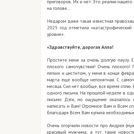
приговоров. Их и нет. Это реалии нашег
на голове…
Недаром даже такая известная правозащи
2025 год отметила «катастрофический 
уровне».
«Здравствуйте, дорогая Алла!
Простите меня за очень долгую паузу.
Е
плохого самочувствия! Очень плохого! 
легких и циститом, у меня в конце февр
марта еще вообще непонятная. С самого
месяца. Сил нет вообще, все время сплю. 
одного письма. На прошлой неделе в оди
письмо Дэги, но ощущение оказалось 
написать и Вам! Огромное Вам и Всем спа
благодаря Всем Вам купила необходимые
Очень огорчили новости про Андрея (муж
красивый мужчина, а тут такие новост