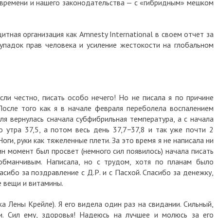
о времени и нашего законодательства — с «гибридным» мешком
тная организация как Amnesty International в своем отчет за
упадок прав человека и усиление жестокости на глобальном
сли честно, писать особо нечего! Но не писала я по причине
После того как я в начале февраля переболела воспалением
аля вернулась сначала субфибрильная температура, а с начала
 утра 37,5, а потом весь день 37,7−37,8 и так уже почти 2
Ноги, руки как тяжеленные плети. За это время я не написала ни
н момент был просвет (немного сил появилось) начала писать
обманчивым. Написала, но с трудом, хотя по планам было
сибо за поздравление с Д.Р. и с Пасхой. Спасибо за денежку,
 вещи и витамины.
а Лены Крейле). Я его видела один раз на свидании. Сильный,
и. Сил ему, здоровья! Надеюсь на лучшее и молюсь за его