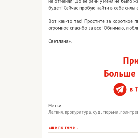
не отменял!
До ее речи у меня не было ж
будет!
Сейчас пробую найти в себе силы е
Вот как-то так!
Простите за короткое п
огромное спасибо за все! Обнимаю, любл
Светлана».
При
Больше 
в 
Метки:
Латвия
,
прокуратура
,
суд
,
тюрьма
,
политре
Еще по теме
↓