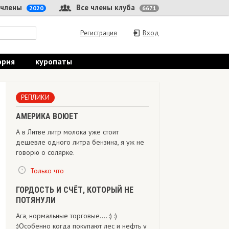
 члены
Все члены клуба
2020
6671
Регистрация
Вход
ория
куропаты
РЕПЛИКИ
АМЕРИКА ВОЮЕТ
А в Литве литр молока уже стоит
дешевле одного литра бензина, я уж не
говорю о солярке.
Только что
ГОРДОСТЬ И СЧЁТ, КОТОРЫЙ НЕ
ПОТЯНУЛИ
Ага, нормальные торговые.... :) :)
:)Особенно когда покупают лес и нефть у