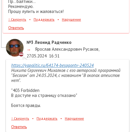
Пр...балтики...
Рекомендую.
Прошу лупить и жаловаться!
↑
Свернуть
•
Поддержать
•
Нарушение
Ответить
№3
Леонид Радченко
→
Ярослав Александрович Русаков
,
27.05.2024
16:31
https://yapolitic.ru/64174-besogontv-240524
Никита Сергеевич Михалков с его авторской программой
"Бесогон" от 24.05.2024, с названием "В окопах атеистов
нет".
"403 Forbidden
В доступе на страницу отказано"
Боятся правды.
↑
Свернуть
•
Поддержать
•
Нарушение
Ответить