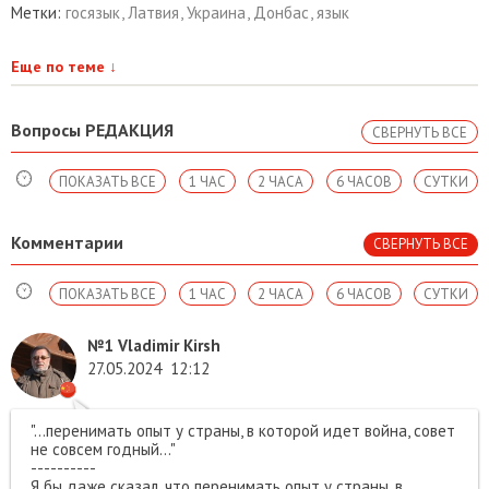
Метки:
госязык
,
Латвия
,
Украина
,
Донбас
,
язык
Еще по теме
↓
Вопросы РЕДАКЦИЯ
СВЕРНУТЬ ВСЕ
ПОКАЗАТЬ ВСЕ
1 ЧАС
2 ЧАСА
6 ЧАСОВ
СУТКИ
Комментарии
СВЕРНУТЬ ВСЕ
ПОКАЗАТЬ ВСЕ
1 ЧАС
2 ЧАСА
6 ЧАСОВ
СУТКИ
№1
Vladimir Kirsh
27.05.2024
12:12
"...перенимать опыт у страны, в которой идет война, совет
не совсем годный..."
----------
Я бы даже сказал, что перенимать опыт у страны, в