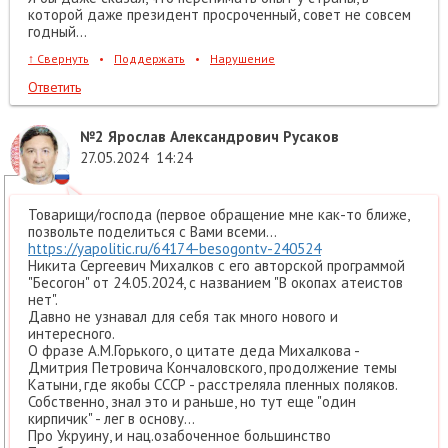
которой даже президент просроченный, совет не совсем
годный...
↑
Свернуть
•
Поддержать
•
Нарушение
Ответить
№2
Ярослав Александрович Русаков
27.05.2024
14:24
Товарищи/господа (первое обращение мне как-то ближе,
позвольте поделиться с Вами всеми...
https://yapolitic.ru/64174-besogontv-240524
Никита Сергеевич Михалков с его авторской программой
"Бесогон" от 24.05.2024, с названием "В окопах атеистов
нет".
Давно не узнавал для себя так много нового и
интересного.
О фразе А.М.Горького, о цитате деда Михалкова -
Дмитрия Петровича Кончаловского, продолжение темы
Катыни, где якобы СССР - расстреляла пленных поляков.
Собственно, знал это и раньше, но тут еще "один
кирпичик" - лег в основу...
Про Укруину, и нац.озабоченное большинство