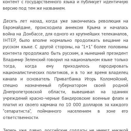
контент с государственного языка и публикует идентичную
версию под тем же названием.
Десять лет назад, когда уже закончилась революция на
Евромайдане, происходила аннексия Крыма и началась
война на Донбассе, для одного из крупнейших телеканалов,
IHTEP, было вполне нормально продолжать вещание на
русском языке. С другой стороны, на "1+1" более половины
контента продолжало быть русским, а нынешний президент
Владимир Зеленский говорил на национальном языке только
тогда, когда ему приходилось пародировать
националистических политиков, и в то же время владелец
канала и основатель Приватбанка Игорь Коломойский,
спешно назначенный губернатором своей родной
Днепропетровской области, вывешивал на зданиях
учреждений красно-черные бандеровские военные флаги и
платил из своего кармана по 10 000 долларов за каждого
"сепаратиста", пойманного населением в зоне его
ответственности.
Теперь уже давно, российские солдаты не имеют никакой