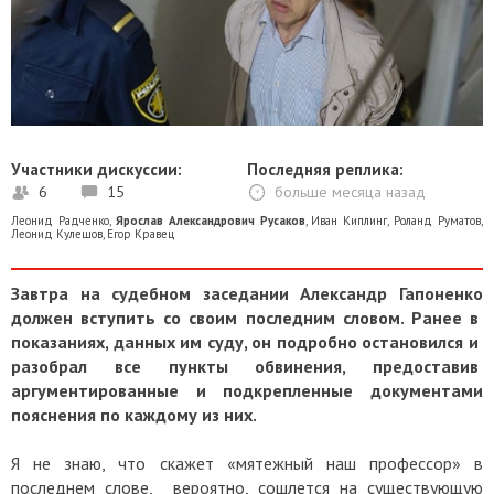
Участники дискуссии:
Последняя реплика:
6
15
больше месяца назад
Леонид Радченко
,
Ярослав Александрович Русаков
,
Иван Киплинг
,
Роланд Руматов
,
Леонид Кулешов
,
Егор Кравец
Завтра на судебном заседании Александр Гапоненко
должен вступить со своим последним словом. Ранее в
показаниях, данных им суду, он подробно остановился и
разобрал все пункты обвинения, предоставив
аргументированные и подкрепленные документами
пояснения по каждому из них.
Я не знаю, что скажет «мятежный наш профессор» в
последнем слове, вероятно, сошлется на существующую