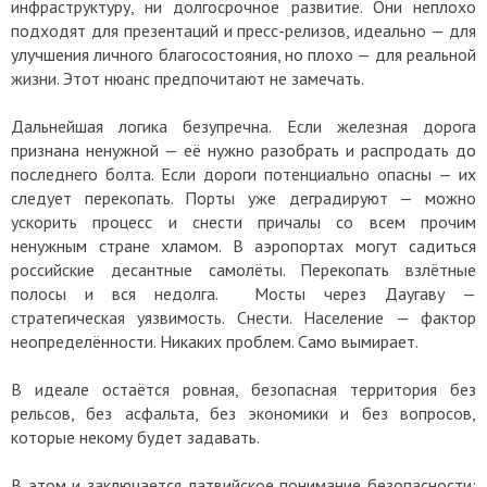
инфраструктуру, ни долгосрочное развитие. Они неплохо
подходят для презентаций и пресс-релизов, идеально — для
улучшения личного благосостояния, но плохо — для реальной
жизни. Этот нюанс предпочитают не замечать.
Дальнейшая логика безупречна. Если железная дорога
признана ненужной — её нужно разобрать и распродать до
последнего болта. Если дороги потенциально опасны — их
следует перекопать. Порты уже деградируют — можно
ускорить процесс и снести причалы со всем прочим
ненужным стране хламом. В аэропортах могут садиться
российские десантные самолёты. Перекопать взлётные
полосы и вся недолга. Мосты через Даугаву —
стратегическая уязвимость. Снести. Население — фактор
неопределённости. Никаких проблем. Само вымирает.
В идеале остаётся ровная, безопасная территория без
рельсов, без асфальта, без экономики и без вопросов,
которые некому будет задавать.
В этом и заключается латвийское понимание безопасности: