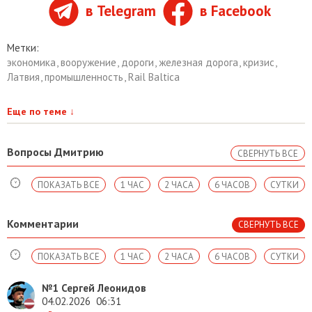
в Telegram
в Facebook
Метки:
экономика
,
вооружение
,
дороги
,
железная дорога
,
кризис
,
Латвия
,
промышленность
,
Rail Baltica
Еще по теме
↓
Вопросы Дмитрию
СВЕРНУТЬ ВСЕ
ПОКАЗАТЬ ВСЕ
1 ЧАС
2 ЧАСА
6 ЧАСОВ
СУТКИ
Комментарии
СВЕРНУТЬ ВСЕ
ПОКАЗАТЬ ВСЕ
1 ЧАС
2 ЧАСА
6 ЧАСОВ
СУТКИ
№1
Сергей Леонидов
04.02.2026
06:31