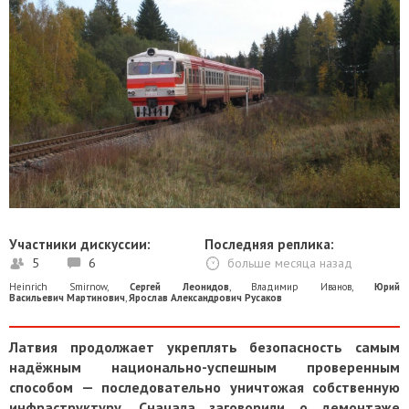
Участники дискуссии:
Последняя реплика:
5
6
больше месяца назад
Heinrich Smirnow
,
Сергей Леонидов
,
Владимир Иванов
,
Юрий
Васильевич Мартинович
,
Ярослав Александрович Русаков
Латвия продолжает укреплять безопасность самым
надёжным национально-успешным проверенным
способом — последовательно уничтожая собственную
инфраструктуру. Сначала заговорили о демонтаже