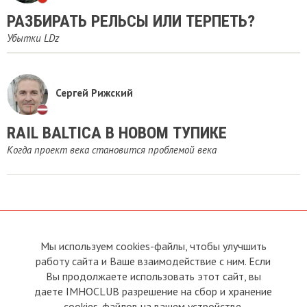
РАЗБИРАТЬ РЕЛЬСЫ ИЛИ ТЕРПЕТЬ?
Убытки LDz
Сергей Рижский
RAIL BALTICA В НОВОМ ТУПИКЕ
Когда проект века становится проблемой века
Мы используем cookies-файлы, чтобы улучшить
О сайте
Прямая связь с
Председателем
работу сайта и Ваше взаимодействие с ним. Если
Устав
Вы продолжаете использовать этот сайт, вы
Прямая связь c членами клуба
Условия пользования
даете IMHOCLUB разрешение на сбор и хранение
Реклама
Политика конфиденциальности
cookies-файлов на вашем устройстве.