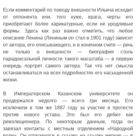
Если комментарий по поводу внешности Ильича исходит
от оппонента или, того хуже, врага, черты его
приобретают более карикатурные, если не уродливые
формы. Здесь как раз важно отметить, что любое
описание Ленина (Лениным он стал в 1901 году) зависит
от автора, его описывающего, и в конечном счете — речь
не только о внешности — биография столь
парадоксальной личности такого масштаба — в первую
очередь портрет самого автора. Так что нет смысла
останавливаться на всех подробностях его насыщенной
жизни.
В Императорском Казанском университете он
продержался недолго — всего три месяца. Его
исключили в том же 1887 году за участие в протесте
против нового устава. Это был его дебют как
революционера. По некоторым данным, тогда он
завязал контакты с местным отделением «Народной
воли». Он отправился в ссылку, но ссылку мягкую — в