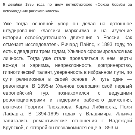
9 декабря 1895 года по делу петербургского «Союза борьбы за
освобождение рабочего класса».
Уже тогда основной упор он делал на дотошное
штудирование классики марксизма и на изучение
истории освободительного движения в России. Как
отмечает исследователь Ричард Пайпс, к 1893 году, то
есть к двадцати трем годам, Ульянов сформировался как
личность. Тогда уже стали проявляться в нем черты
вождя и харизма, непреклонность, доктринерство,
гипнотический талант, уверенность в избранном пути, по
сути религиозная в своей основе. А путь один —
революция. В 1895-м Ульянов совершил свой первый
европейский тур, познакомился с ведущими
революционерами и лидерами рабочего движения,
включая Георгия Плеханова, Карла Либкнехта, Поля
Лафарга. В 1894-1895 годах у Владимира Ильича
завязались романтические отношения с Надеждой
Крупской, с которой он познакомился еще в 1893-м.