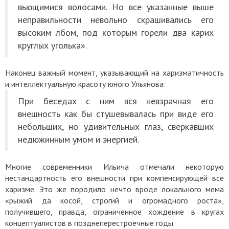
вьющимися волосами. Но все указанные выше
неправильности невольно скрашивались его
высоким лбом, под которым горели два карих
круглых уголька».
Наконец важный момент, указывающий на харизматичность
и интеллектуальную красоту юного Ульянова:
При беседах с ним вся невзрачная его
внешность как бы стушевывалась при виде его
небольших, но удивительных глаз, сверкавших
недюжинным умом и энергией.
Многие современники Ильича отмечали некоторую
нестандартность его внешности при компенсирующей все
харизме. Это же породило нечто вроде локального мема
«рыжий да косой, строгий и огромадного роста»,
получившего, правда, ограниченное хождение в кругах
концептуалистов в позднеперестроечные годы.