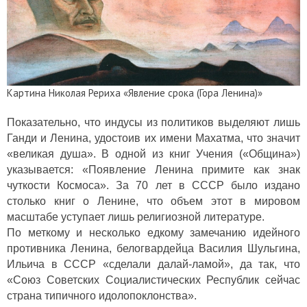
Картина Николая Рериха «Явление срока (Гора Ленина)»
Показательно, что индусы из политиков выделяют лишь
Ганди и Ленина, удостоив их имени Махатма, что значит
«великая душа». В одной из книг Учения («Община»)
указывается: «Появление Ленина примите как знак
чуткости Космоса». За 70 лет в СССР было издано
столько книг о Ленине, что объем этот в мировом
масштабе уступает лишь религиозной литературе.
По меткому и несколько едкому замечанию идейного
противника Ленина, белогвардейца Василия Шульгина,
Ильича в СССР «сделали далай-ламой», да так, что
«Союз Советских Социалистических Республик сейчас
страна типичного идолопоклонства».