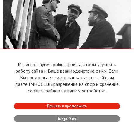
Мы используем cookies-файлы, чтобы улучшить
работу сайта и Ваше взаимодействие с ним. Если
Вы продолжаете использовать этот сайт, вы
Троцкий, Ленин и Каменев на трибуне после выступления перед
даете IMHOCLUB разрешение на сбор и хранение
войсками, отправляющимися на фронт против белополяков. 5 мая 1920
cookies-файлов на вашем устройстве.
года. Фото: Legion-media
Троцкий в своих воспоминаниях отмечал, что до приезда
Принять и продолжить
Ленина в революционный Петроград фракция
большевиков не предпринимала никаких радикальных
Подробнее
действий. Сталин стоял за коалицию и сотрудничество с
Временным правительством. И когда Ленин прочитал с