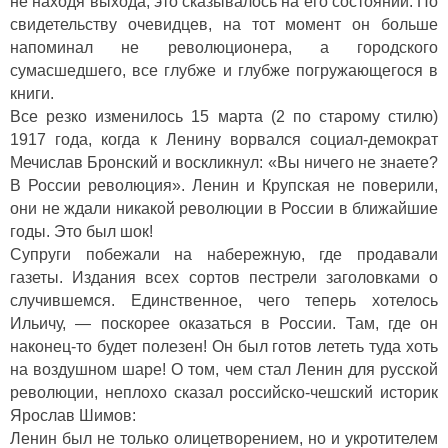
не находя выхода, это сказывалось на его состоянии. По
свидетельству очевидцев, на тот момент он больше
напоминал не революционера, а городского
сумасшедшего, все глубже и глубже погружающегося в
книги.
Все резко изменилось 15 марта (2 по старому стилю)
1917 года, когда к Ленину ворвался социал-демократ
Мечислав Бронский и воскликнул: «Вы ничего не знаете?
В России революция». Ленин и Крупская не поверили,
они не ждали никакой революции в России в ближайшие
годы. Это был шок!
Супруги побежали на набережную, где продавали
газеты. Издания всех сортов пестрели заголовками о
случившемся. Единственное, чего теперь хотелось
Ильичу, — поскорее оказаться в России. Там, где он
наконец-то будет полезен! Он был готов лететь туда хоть
на воздушном шаре! О том, чем стал Ленин для русской
революции, неплохо сказал российско-чешский историк
Ярослав Шимов:
Ленин был не только олицетворением, но и укротителем