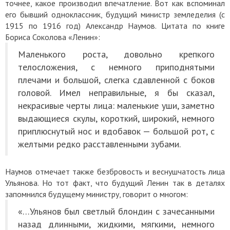
точнее, какое производил впечатление. Вот как вспоминал
его бывший одноклассник, будущий министр земледелия (с
1915 по 1916 год) Александр Наумов. Ц
итата по книге
Бориса Соколова «Ленин»:
Маленького роста, довольно крепкого
телосложения, с немного приподнятыми
плечами и большой, слегка сдавленной с боков
головой. Имел неправильные, я бы сказал,
некрасивые черты лица: маленькие уши, заметно
выдающиеся скулы, короткий, широкий, немного
приплюснутый нос и вдобавок — большой рот, с
желтыми редко расставленными зубами.
Наумов отмечает также безбровость и веснушчатость лица
Ульянова. Но тот факт, что будущий Ленин так в деталях
запомнился будущему министру, говорит о многом:
«…Ульянов был светлый блондин с зачесанными
назад длинными, жидкими, мягкими, немного