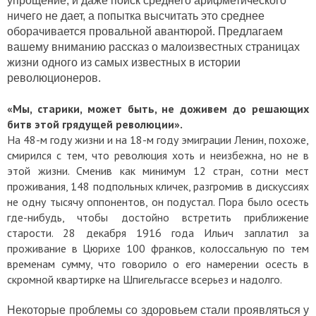
упрощение, и даже поиск среднего арифметического
ничего не дает, а попытка высчитать это среднее
оборачивается провальной авантюрой. Предлагаем
вашему вниманию рассказ о малоизвестных страницах
жизни одного из самых известных в истории
революционеров.
«Мы, старики, может быть, не доживем до решающих
битв этой грядущей революции».
На 48-м году жизни и на 18-м году эмиграции Ленин, похоже,
смирился с тем, что революция хоть и неизбежна, но не в
этой жизни. Сменив как минимум 12 стран, сотни мест
проживания, 148 подпольных кличек, разгромив в дискуссиях
не одну тысячу оппонентов, он подустал. Пора было осесть
где-нибудь, чтобы достойно встретить приближение
старости. 28 декабря 1916 года Ильич заплатил за
проживание в Цюрихе 100 франков, колоссальную по тем
временам сумму, что говорило о его намерении осесть в
скромной квартирке на Шпигельгассе всерьез и надолго.
Некоторые проблемы со здоровьем стали проявляться у