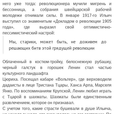
него уже тогда: революционера мучили мигрень и
бессонница, а собрания швейцарской рабочей
молодежи отнимали силы. В январе 1917-го Ильич
выступил со знаменитым «Докладом о революции 1905
года», где выразил свой оптимистично-
пессимистический настрой:
Мы, старики, может быть, не доживем до
решающих битв этой грядущей революции
Облаченный в костюм-тройку, белоснежную рубашку,
черный галстук в горошек Ленин стал частью
культурного ландшафта
Цюриха. Посещал кабаре «Вольтер», где верховодили
дадаисты в лице Тристана Тцары, Ханса Арпа, Марселя
Янко. По воспоминаниям Крупской, Ленин любил играть
с Тцарой в шахматы. Шахматы были единственным
развлечением, которое он признавал.
С учетом того, какие страсти бушевали в душе Ильича,