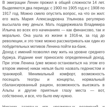
В эмиграции Ленин прожил в общей сложности 14 лет.
Выделяются два периода: с 1900 по 1905 год и с 1908 по
1917 год. Можно смело опустить вопрос, на что он жил:
его мать Мария Александровна Ульянова регулярно
высылала ему деньги. Мать поддерживала Владимира
Ильича во всех его начинаниях — как финансово, так и
морально. Она ушла из жизни в 1916-м, за год до
революции, и это тоже можно рассматривать как один из
побудительных мотивов Ленина пойти ва-банк.
Доход с имений позволял ему жить на уровне среднего
буржуа. Издание книг приносило определенный доход.
При этом Ленина (уже можно остановиться на этом его
втором имени) никак нельзя было назвать гедонистом и
транжирой. Минимальный комфорт, возможность
посещать театры и концерты, нормальный
сбалансированный рацион, возможность выезжать в
Альпы и другие приятные глазу места — вот,
собственно, и все, что было ему нужно.
Никаких азартных игр, чрезмерных возлияний и