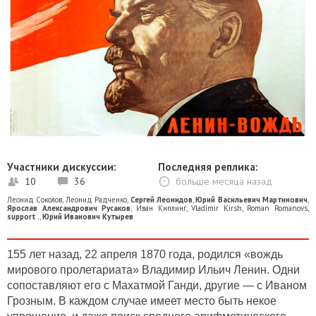
Участники дискуссии:
Последняя реплика:
10
36
больше месяца назад
Леонид Соколов
,
Леонид Радченко
,
Сергей Леонидов
,
Юрий Васильевич Мартинович
,
Ярослав Александрович Русаков
,
Иван Киплинг
,
Vladimir Kirsh
,
Roman Romanovs
,
support .
,
Юрий Иванович Кутырев
155 лет назад, 22 апреля 1870 года, родился «вождь
мирового пролетариата» Владимир Ильич Ленин. Одни
сопоставляют его с Махатмой Ганди, другие — с Иваном
Грозным. В каждом случае имеет место быть некое