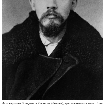
Фотокарточка Владимира Ульянова (Ленина), арестованного в ночь с 8 на