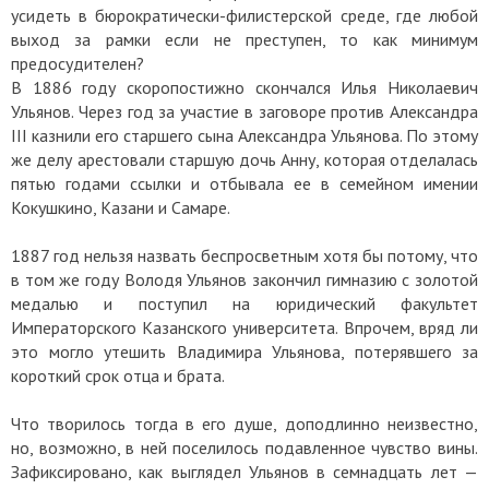
усидеть в бюрократически-филистерской среде, где любой
выход за рамки если не преступен, то как минимум
предосудителен?
В 1886 году скоропостижно скончался Илья Николаевич
Ульянов. Через год за участие в заговоре против Александра
III казнили его старшего сына Александра Ульянова. По этому
же делу арестовали старшую дочь Анну, которая отделалась
пятью годами ссылки и отбывала ее в семейном имении
Кокушкино, Казани и Самаре.
1887 год нельзя назвать беспросветным хотя бы потому, что
в том же году Володя Ульянов закончил гимназию с золотой
медалью и поступил на юридический факультет
Императорского Казанского университета. Впрочем, вряд ли
это могло утешить Владимира Ульянова, потерявшего за
короткий срок отца и брата.
Что творилось тогда в его душе, доподлинно неизвестно,
но, возможно, в ней поселилось подавленное чувство вины.
Зафиксировано, как выглядел Ульянов в семнадцать лет —