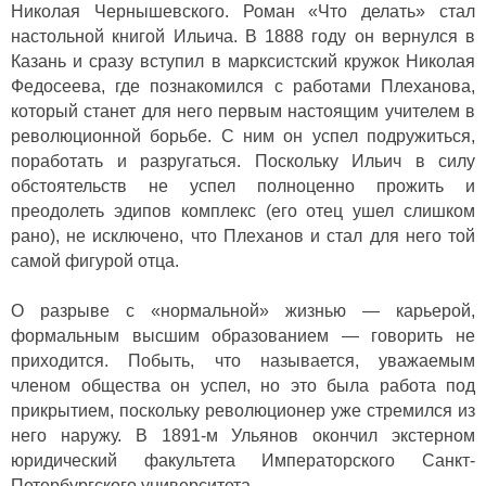
Николая Чернышевского. Роман «Что делать» стал
настольной книгой Ильича. В 1888 году он вернулся в
Казань и сразу вступил в марксистский кружок Николая
Федосеева, где познакомился с работами Плеханова,
который станет для него первым настоящим учителем в
революционной борьбе. С ним он успел подружиться,
поработать и разругаться. Поскольку Ильич в силу
обстоятельств не успел полноценно прожить и
преодолеть эдипов комплекс (его отец ушел слишком
рано), не исключено, что Плеханов и стал для него той
самой фигурой отца.
О разрыве с «нормальной» жизнью — карьерой,
формальным высшим образованием — говорить не
приходится. Побыть, что называется, уважаемым
членом общества он успел, но это была работа под
прикрытием, поскольку революционер уже стремился из
него наружу. В 1891-м Ульянов окончил экстерном
юридический факультета Императорского Санкт-
Петербургского университета.