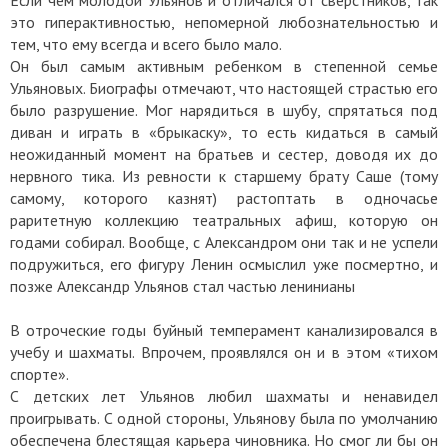
Если чем молодой Ульянов и отличался от сверстников, так
это гиперактивностью, непомерной любознательностью и
тем, что ему всегда и всего было мало.
Он был самым активным ребенком в степенной семье
Ульяновых. Биографы отмечают, что настоящей страстью его
было разрушение. Мог нарядиться в шубу, спрятаться под
диван и играть в «брыкаску», то есть кидаться в самый
неожиданный момент на братьев и сестер, доводя их до
нервного тика. Из ревности к старшему брату Саше (тому
самому, которого казнят) растоптать в одночасье
раритетную коллекцию театральных афиш, которую он
годами собирал. Вообще, с Александром они так и не успели
подружиться, его фигуру Ленин осмыслил уже посмертно, и
позже Александр Ульянов стал частью ленинианы
В отроческие годы буйный темперамент канализировался в
учебу и шахматы. Впрочем, проявлялся он и в этом «тихом
спорте».
С детских лет Ульянов любил шахматы и ненавидел
проигрывать. С одной стороны, Ульянову была по умолчанию
обеспечена блестящая карьера чиновника. Но смог ли бы он