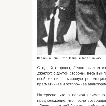
Владимир Ленин, Туре Нерман и Карл Линдхаген. С
С одной стороны, Ленин выехал и
джекпот, с другой стороны, весь выи
всей жизни — мировую революцию.
прагматичнее и осторожнее авантюрис
Интересно, что в период примерно
предположение, что после возвращен
«Ленин диктатор? Да я его прибью вот