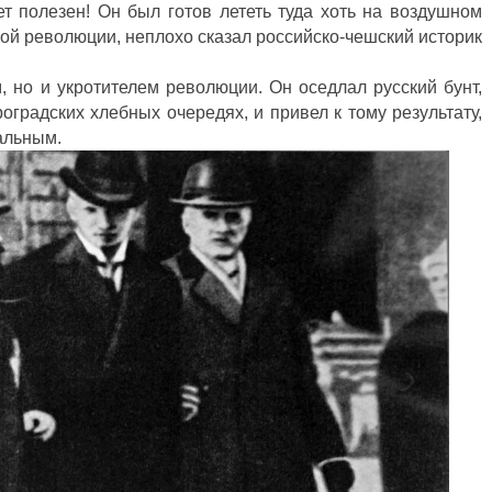
дет полезен! Он был готов лететь туда хоть на воздушном
кой революции, неплохо сказал российско-чешский историк
 но и укротителем революции. Он оседлал русский бунт,
оградских хлебных очередях, и привел к тому результату,
альным.