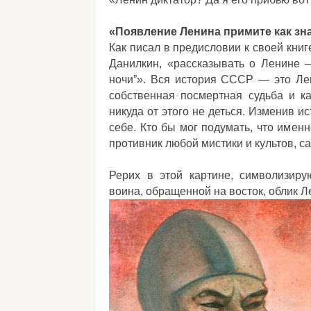
«Появление Ленина примите как зн
Как писал в предисловии к своей кни
Данилкин, «рассказывать о Ленине 
ночи”». Вся история СССР — это Лен
собственная посмертная судьба и к
никуда от этого не деться. Изменив и
себе. Кто бы мог подумать, что имен
противник любой мистики и культов, с
Рерих в этой картине, символизиру
воина, обращенной на восток, облик Л