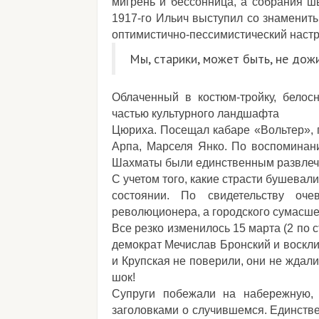
мигрень и бессонница, а собрания 
1917-го Ильич выступил со знаменит
оптимистично-пессимистический настр
Мы, старики, может быть, не до
Облаченный в костюм-тройку, белос
частью культурного ландшафта
Цюриха. Посещал кабаре «Вольтер», 
Арпа, Марселя Янко. По воспоминан
Шахматы были единственным развлече
С учетом того, какие страсти бушевали
состоянии. По свидетельству о
революционера, а городского сумасше
Все резко изменилось 15 марта (2 по с
демократ Мечислав Бронский и воскли
и Крупская не поверили, они не ждал
шок!
Супруги побежали на набережную, 
заголовками о случившемся. Единстве