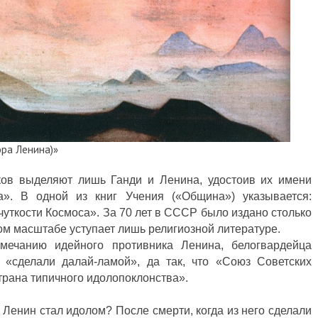
ора Ленина)»
иков выделяют лишь Ганди и Ленина, удостоив их имени
а». В одной из книг Учения («Община») указывается:
чуткости Космоса». За 70 лет в СССР было издано столько
вом масштабе уступает лишь религиозной литературе.
мечанию идейного противника Ленина, белогвардейца
«сделали далай-ламой», да так, что «Союз Советских
трана типичного идолопоклонства».
 Ленин стал идолом? После смерти, когда из него сделали