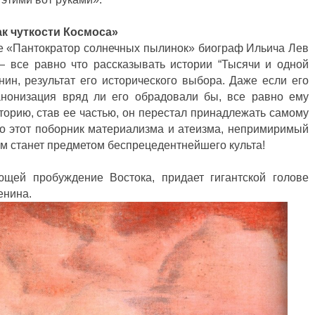
ак чуткости Космоса»
ге «Пантократор солнечных пылинок» биограф Ильича Лев
— все равно что рассказывать истории “Тысячи и одной
ин, результат его исторического выбора. Даже если его
анонизация вряд ли его обрадовали бы, все равно ему
сторию, став ее частью, он перестал принадлежать самому
но этот поборник материализма и атеизма, непримиримый
ам станет предметом беспрецедентнейшего культа!
ющей пробуждение Востока, придает гигантской голове
енина.