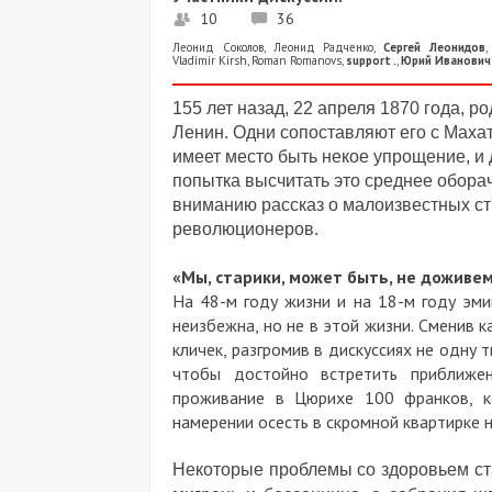
10
36
Леонид Соколов
,
Леонид Радченко
,
Сергей Леонидов
Vladimir Kirsh
,
Roman Romanovs
,
support .
,
Юрий Иванович
155 лет назад, 22 апреля 1870 года,
Ленин. Одни сопоставляют его с Маха
имеет место быть некое упрощение, и 
попытка высчитать это среднее обор
вниманию рассказ о малоизвестных ст
революционеров.
«Мы, старики, может быть, не доживе
На 48-м году жизни и на 18-м году эми
неизбежна, но не в этой жизни. Сменив 
кличек, разгромив в дискуссиях не одну 
чтобы достойно встретить приближе
проживание в Цюрихе 100 франков, к
намерении осесть в скромной квартирке н
Некоторые проблемы со здоровьем ста