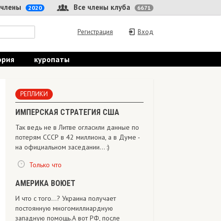
 члены
Все члены клуба
2020
6671
Регистрация
Вход
ория
куропаты
РЕПЛИКИ
ИМПЕРСКАЯ СТРАТЕГИЯ США
Так ведь не в Литве огласили данные по
потерям СССР в 42 миллиона, а в Думе -
на официальном заседании... :)
Только что
АМЕРИКА ВОЮЕТ
И что с того...? Украина получает
постоянную многомиллиардную
западную помощь.А вот РФ, после