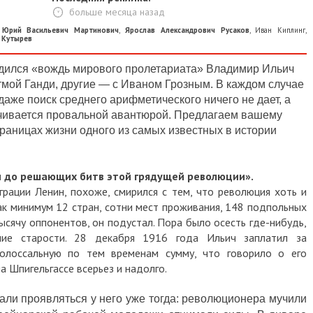
больше месяца назад
,
Юрий Васильевич Мартинович
,
Ярослав Александрович Русаков
,
Иван Киплинг
,
 Кутырев
 родился «вождь мирового пролетариата» Владимир Ильич
тмой Ганди, другие — с Иваном Грозным. В каждом случае
даже поиск среднего арифметического ничего не дает, а
ачивается провальной авантюрой. Предлагаем вашему
раницах жизни одного из самых известных в истории
м до решающих битв этой грядущей революции».
грации Ленин, похоже, смирился с тем, что революция хоть и
как минимум 12 стран, сотни мест проживания, 148 подпольных
тысячу оппонентов, он подустал. Пора было осесть где-нибудь,
ние старости. 28 декабря 1916 года Ильич заплатил за
олоссальную по тем временам сумму, что говорило о его
а Шпигельгассе всерьез и надолго.
ли проявляться у него уже тогда: революционера мучили