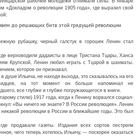
швейцарской рабочей молодежи отнимали силы. В январе
ым «Докладом о революции 1905 года», где выразил свой
ой:
живем до решающих битв этой грядущей революции
нежную рубашку, черный галстук в горошек Ленин стал
где верховодили дадаисты в лице Тристана Тцары, Ханса
иям Крупской, Ленин любил играть с Тцарой в шахматы.
нием, которое он признавал.
 в душе Ильича, не находя выхода, это сказывалось на его
чевидцев, на тот момент он больше напоминал не
дшего, все глубже и глубже погружающегося в книги.
тарому стилю) 1917 года, когда к Ленину ворвался социал-
кнул: «Вы ничего не знаете? В России революция». Ленин
и никакой революции в России в ближайшие годы. Это был
где продавали газеты. Издания всех сортов пестрели
нное, чего теперь хотелось Ильичу, — поскорее оказаться