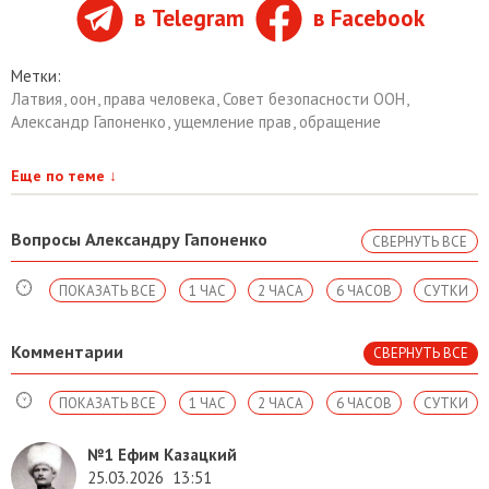
в Telegram
в Facebook
Метки:
Латвия
,
оон
,
права человека
,
Совет безопасности ООН
,
Александр Гапоненко
,
ущемление прав
,
обращение
Еще по теме
↓
Вопросы Александру Гапоненко
СВЕРНУТЬ ВСЕ
ПОКАЗАТЬ ВСЕ
1 ЧАС
2 ЧАСА
6 ЧАСОВ
СУТКИ
Комментарии
СВЕРНУТЬ ВСЕ
ПОКАЗАТЬ ВСЕ
1 ЧАС
2 ЧАСА
6 ЧАСОВ
СУТКИ
№1
Ефим Казацкий
25.03.2026
13:51