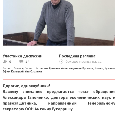
Участники дискуссии:
Последняя реплика:
6
24
больше месяца назад
Леонид Соколов
,
Леонид Радченко
,
Ярослав Александрович Русаков
,
Роланд Руматов
,
Ефим Казацкий
,
Уна Озолиня
Дорогие, одноклубники!
Вашему вниманию предлагается текст обращения
Александра Гапоненко, доктора экономических наук и
правозащитника, направленный Генеральному
секретарю ООН Антониу Гутерришу.