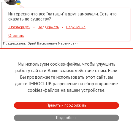
Интересно что все "латыши" вдруг замолчали. Есть что
сказать по существу?
↓
Развернуть
•
Поддержать
•
Нарушение
Ответить
Поддержали:
Юрий Васильевич Мартинович
№2
Роланд Руматов
→
Ефим Казацкий
Мы используем cookies-файлы, чтобы улучшить
25.03.2026
17:07
работу сайта и Ваше взаимодействие с ним. Если
↓
Развернуть
Вы продолжаете использовать этот сайт, вы
№3
Ефим Казацкий
даете IMHOCLUB разрешение на сбор и хранение
→
Роланд Руматов
,
cookies-файлов на вашем устройстве.
25.03.2026
18:15
Пропал куда то латышский Иван ))) Видимо не вынес он
Принять и продолжить
тягот. Вообще конечно же интересно. Во каких то
вещах от точно не соглашался с тем что происходит в
Подробнее
государстве, после долгих общений соглашался, через
не могу. Но с пеной у рта, доказывал порочность
России. Хотя благодаря ей Латвия вообще существует