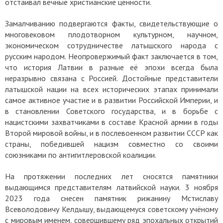
отстаивал вечные христианские ценности.
Замалчиванию подвергаются факты, свидетельствующие о
многовековом плодотворном культурном, научном,
экономическом сотрудничестве латышского народа с
русским народом. Неопровержимый факт заключается в том,
что история Латвии в разные её эпохи всегда была
неразрывно связана с Россией. Достойные представители
латышской нации на всех исторических этапах принимали
самое активное участие и в развитии Российской Империи, и
в становлении Советского государства, и в борьбе с
нацистскими захватчиками в составе Красной армии в годы
Второй мировой войны, и в послевоенном развитии СССР как
страны, победившей нацизм совместно со своими
союзниками по антигитлеровской коалиции.
На протяжении последних лет сносятся памятники
выдающимся представителям латвийской науки. 3 ноября
2023 года снесен памятник рижанину Мстиславу
Всеволодовичу Келдышу, выдающемуся советскому учёному
с мировым именем, совершившему ряд эпохальных открытий