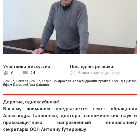
Участники дискуссии:
Последняя реплика:
6
24
больше месяца назад
Леонид Соколов
,
Леонид Радченко
,
Ярослав Александрович Русаков
,
Роланд Руматов
,
Ефим Казацкий
,
Уна Озолиня
Дорогие, одноклубники!
Вашему вниманию предлагается текст обращения
Александра Гапоненко, доктора экономических наук и
правозащитника, направленный Генеральному
секретарю ООН Антониу Гутерришу.