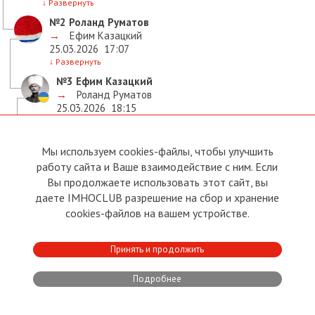
↓
Развернуть
№2
Роланд Руматов
→
Ефим Казацкий
25.03.2026
17:07
↓
Развернуть
№3
Ефим Казацкий
→
Роланд Руматов
25.03.2026
18:15
↓
Развернуть
№4
Леонид Радченко
Мы используем cookies-файлы, чтобы улучшить
→
Ефим Казацкий
,
работу сайта и Ваше взаимодействие с ним. Если
25.03.2026
18:06
Вы продолжаете использовать этот сайт, вы
Пропал куда то латышский Иван )))
даете IMHOCLUB разрешение на сбор и хранение
cookies-файлов на вашем устройстве.
Это не его тема. Он срабатывает обычно на теме
оккупация или что-то около этого.
Принять и продолжить
↓
Развернуть
•
Поддержать
•
Нарушение
Ответить
Подробнее
Поддержали:
Роланд Руматов, Ярослав Александрович Русаков