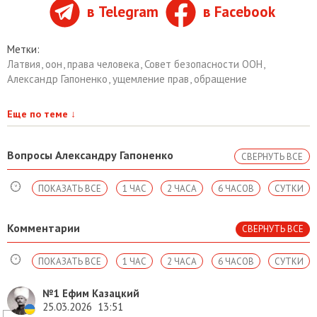
в Telegram
в Facebook
Метки:
Латвия
,
оон
,
права человека
,
Совет безопасности ООН
,
Александр Гапоненко
,
ущемление прав
,
обращение
Еще по теме
↓
Вопросы Александру Гапоненко
СВЕРНУТЬ ВСЕ
ПОКАЗАТЬ ВСЕ
1 ЧАС
2 ЧАСА
6 ЧАСОВ
СУТКИ
Комментарии
СВЕРНУТЬ ВСЕ
ПОКАЗАТЬ ВСЕ
1 ЧАС
2 ЧАСА
6 ЧАСОВ
СУТКИ
№1
Ефим Казацкий
25.03.2026
13:51