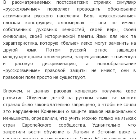
В рассматриваемых постсоветских странах симулякр
«русскоязычные» позволяет проводить обоснование
ассимиляции русского населения. Ведь «русскоязычные»
плоская конструкция, одномерная — они не имеют
собственных духовных ценностей, своей веры, своей
символики, своей исторической памяти. Язык для них та
характеристика, которую «белые» легко могут заменить на
другой язык. Потом русский этнос защищен
международными конвенциями, запрещающими этническую
и расовую дискриминацию, а новообразование
«русскоязычные» правовой защиты не имеют, они в
правовом поле просто не существуют.
Впрочем, и данная расовая концепция получила свое
развитие. Обучение детей на русском языке во многих
странах было законодательно запрещено, а чтобы не сочли
это нарушением Конвенции о защите языков национальных
меньшинств, определили, что учить можно только на языках
стран Европейского сообщества. Удивительно, что
запретили вести обучение в Латвии и Эстонии даже в
частных школах и университетах. Совет ЕС не признал эти