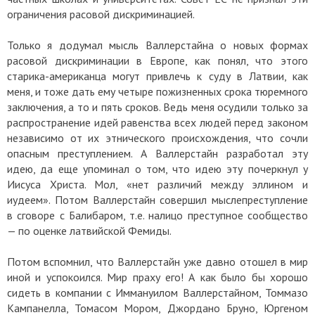
ограничения расовой дискриминацией.
Только я додумал мысль Валлерстайна о новых формах
расовой дискриминации в Европе, как понял, что этого
старика-американца могут привлечь к суду в Латвии, как
меня, и тоже дать ему четыре пожизненных срока тюремного
заключения, а то и пять сроков. Ведь меня осудили только за
распространение идей равенства всех людей перед законом
независимо от их этнического происхождения, что сочли
опасным преступлением. А Валлерстайн разработал эту
идею, да еще упоминал о том, что идею эту почеркнул у
Иисуса Христа. Мол, «нет различий между эллином и
иудеем». Потом Валлерстайн совершил мыслепреступление
в сговоре с Балибаром, т.е. налицо преступное сообщество
—
по оценке латвийской Фемиды.
Потом вспомнил, что Валлерстайн уже давно отошел в мир
иной и успокоился. Мир праху его! А как было бы хорошо
сидеть в компании с Иммануилом Валлерстайном, Томмазо
Кампанелла, Томасом Мором, Джордано Бруно, Юргеном