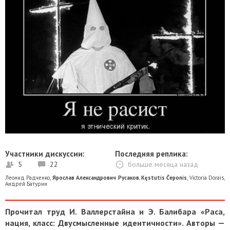
Участники дискуссии:
Последняя реплика:
5
22
больше месяца назад
Леонид Радченко
,
Ярослав Александрович Русаков
,
Kęstutis Čeponis
,
Victoria Dorais
,
Андрей Батурин
Прочитал труд И. Валлерстайна и Э. Балибара «Раса,
нация, класс: Двусмысленные идентичности». Авторы —