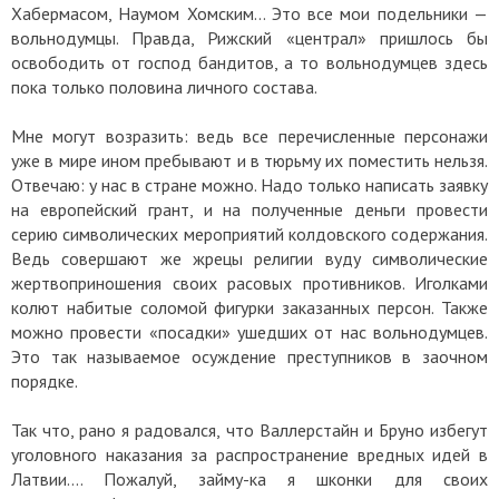
Хабермасом, Наумом Хомским… Это все мои подельники —
вольнодумцы. Правда, Рижский «централ» пришлось бы
освободить от господ бандитов, а то вольнодумцев здесь
пока только половина личного состава.
Мне могут возразить: ведь все перечисленные персонажи
уже в мире ином пребывают и в тюрьму их поместить нельзя.
Отвечаю: у нас в стране можно. Надо только написать заявку
на европейский грант, и на полученные деньги провести
серию символических мероприятий колдовского содержания.
Ведь совершают же жрецы религии вуду символические
жертвоприношения своих расовых противников. Иголками
колют набитые соломой фигурки заказанных персон. Также
можно провести «посадки» ушедших от нас вольнодумцев.
Это так называемое осуждение преступников в заочном
порядке.
Так что, рано я радовался, что Валлерстайн и Бруно избегут
уголовного наказания за распространение вредных идей в
Латвии…. Пожалуй, займу-ка я шконки для своих