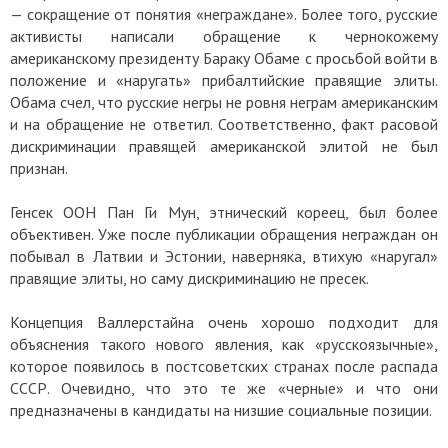
— сокращение от понятия «неграждане». Более того, русские
активисты написали обращение к чернокожему
американскому президенту Бараку Обаме с просьбой войти в
положение и «наругать» прибалтийские правящие элиты.
Обама счел, что русские негры не ровня неграм американским
и на обращение не ответил. Соответственно, факт расовой
дискриминации правящей американской элитой не был
признан.
Генсек ООН Пан Ги Мун, этнический кореец, был более
объективен. Уже после публикации обращения неграждан он
побывал в Латвии и Эстонии, наверняка, втихую «наругал»
правящие элиты, но саму дискриминацию не пресек.
Концепция Валлерстайна очень хорошо подходит для
объяснения такого нового явления, как «русскоязычные»,
которое появилось в постсоветских странах после распада
СССР. Очевидно, что это те же «черные» и что они
предназначены в кандидаты на низшие социальные позиции.