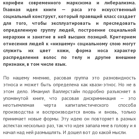
корифеи современного марксизма и либерализма.
Главная идея книги — раса это искусственный
социальный конструкт, который правящий класс создает
для того, чтобы эксплуатировать и преследовать
определенную группу людей, построение социальной
иерархии и занятие в ней высших позиций. Критерием
отнесения людей к «низшему» социальному слою могут
служить их цвет кожи, форма носа характер
распределения волос по телу и другие внешние
признаки, в том числе язык.
По нашему мнению, расовая группа это разновидность
этноса и может быть определена как квази-этнос. Но не в
этом дело. Имануил Валлерстайн подробно разъясняет в
упомянутой книге, что расовая дискриминация — это
неотъемлемая черта капиталистического способа
производства и воспроизводится вновь и вновь, только
принимает новые формы. Эту идею он повторяет в разных
аспектах несколько раз, так что идея запала мне в голову и я
начал над ней размышлять. И дошел вот до какой мысли.