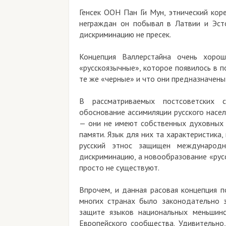
Генсек ООН Пан Ги Мун, этнический кор
неграждан он побывал в Латвии и Эсто
дискриминацию не пресек.
Концепция Валлерстайна очень хорош
«русскоязычные», которое появилось в п
те же «черные» и что они предназначены
В рассматриваемых постсоветских с
обоснование ассимиляции русского насел
— они не имеют собственных духовных ц
памяти. Язык для них та характеристика,
русский этнос защищен международн
дискриминацию, а новообразование «рус
просто не существуют.
Впрочем, и данная расовая концепция п
многих странах было законодательно 
защите языков национальных меньшинс
Европейского сообщества. Удивительно