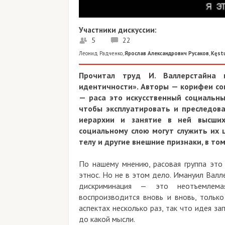
Участники дискуссии:
5
22
Леонид Радченко
,
Ярослав Александрович Русаков
,
Kęstu
Прочитал труд И. Валлерстайна и
идентичности». Авторы — корифеи сов
— раса это искусственный социальны
чтобы эксплуатировать и преследов
иерархии и занятие в ней высших
социальному слою могут служить их 
телу и другие внешние признаки, в том
По нашему мнению, расовая группа это
этнос. Но не в этом дело. Имануил Валл
дискриминация — это неотъемлема
воспроизводится вновь и вновь, тольк
аспектах несколько раз, так что идея за
до какой мысли.