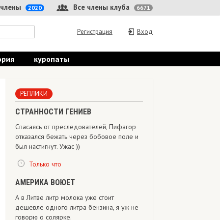
 члены
Все члены клуба
2020
6671
Регистрация
Вход
ория
куропаты
РЕПЛИКИ
СТРАННОСТИ ГЕНИЕВ
Спасаясь от преследователей, Пифагор
отказался бежать через бобовое поле и
был настигнут. Ужас ))
Только что
АМЕРИКА ВОЮЕТ
А в Литве литр молока уже стоит
дешевле одного литра бензина, я уж не
говорю о солярке.