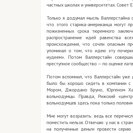
частных школах и университетах. Совет 
Только я додумал мысль Валлерстайна о
что этого старика-американца могут пр
пожизненных срока тюремного заключ
распространение идей равенства вс
происхождения, что сочли опасным пр
упоминал о том, что идею эту почерк
иудеем». Потом Валлерстайн совершил
преступное сообщество
—
по оценке лат
Потом вспомнил, что Валлерстайн уже д
было бы хорошо сидеть в компании с 
Мором, Джордано Бруно, Юргеном Ха
вольнодумцы. Правда, Рижский «цент
вольнодумцев здесь пока только половин
Мне могут возразить: ведь все перечис
поместить нельзя. Отвечаю: у нас в стра
на полученные деньги провести серию