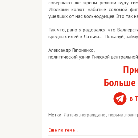
совершают же жрецы религии вуду сим
Иголками колют набитые соломой фигу
ушедших от нас вольнодумцев. Это так н
Так что, рано я радовался, что Валлерст
вредных идей в Латвии…. Пожалуй, займу
Александр Гапоненко,
политический узник Рижской центральной
При
Больше 
в 
Метки:
Латвия
,
неграждане
,
тюрьма
,
полит
Еще по теме
↓