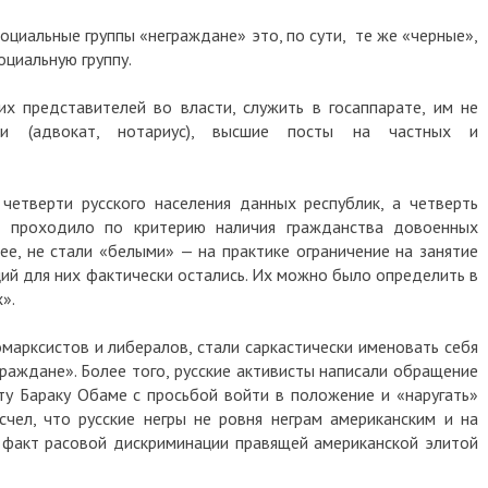
социальные группы «неграждане» это, по сути, те же «черные»,
циальную группу.
х представителей во власти, служить в госаппарате, им не
сии (адвокат, нотариус), высшие посты на частных и
етверти русского населения данных республик, а четверть
е проходило по критерию наличия гражданства довоенных
нее, не стали «белыми»
—
на практике ограничение на занятие
ий для них фактически остались. Их можно было определить в
».
омарксистов и либералов, стали саркастически именовать себя
раждане». Более того, русские активисты написали обращение
у Бараку Обаме с просьбой войти в положение и «наругать»
чел, что русские негры не ровня неграм американским и на
 факт расовой дискриминации правящей американской элитой