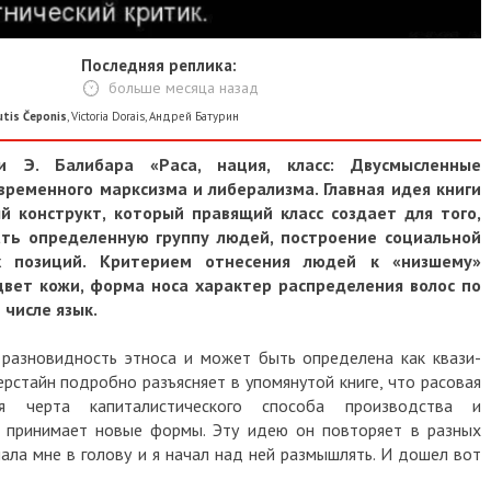
Последняя реплика:
больше месяца назад
tis Čeponis
,
Victoria Dorais
,
Андрей Батурин
 Э. Балибара «Раса, нация, класс: Двусмысленные
ременного марксизма и либерализма. Главная идея книги
й конструкт, который правящий класс создает для того,
ать определенную группу людей, построение социальной
 позиций. Критерием отнесения людей к «низшему»
цвет кожи, форма носа характер распределения волос по
 числе язык.
 разновидность этноса и может быть определена как квази-
ерстайн подробно разъясняет в упомянутой книге, что расовая
я черта капиталистического способа производства и
о принимает новые формы. Эту идею он повторяет в разных
пала мне в голову и я начал над ней размышлять. И дошел вот