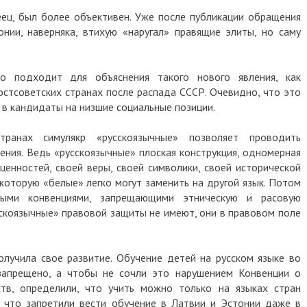
еец, был более объективен. Уже после публикации обращения
нии, наверняка, втихую «наругал» правящие элиты, но саму
о подходит для объяснения такого нового явления, как
остсоветских странах после распада СССР. Очевидно, что это
 в кандидаты на низшие социальные позиции.
транах симулякр «русскоязычные» позволяет проводить
ения. Ведь «русскоязычные» плоская конструкция, одномерная
енностей, своей веры, своей символики, своей исторической
 которую «белые» легко могут заменить на другой язык. Потом
ыми конвенциями, запрещающими этническую и расовую
скоязычные» правовой защиты не имеют, они в правовом поле
олучила свое развитие. Обучение детей на русском языке во
запрещено, а чтобы не сочли это нарушением Конвенции о
тв, определили, что учить можно только на языках стран
, что запретили вести обучение в Латвии и Эстонии даже в