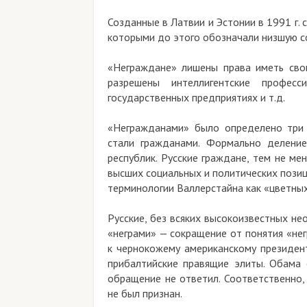
Созданные в Латвии и Эстонии в 1991 г. 
которыми до этого обозначали низшую со
«Неграждане» лишены права иметь свои
разрешены интеллигентские профес
государственных предприятиях и т.д.
«Негражданами» было определено три ч
стали гражданами. Формально делени
республик. Русские граждане, тем не ме
высших социальных и политических позиц
терминологии Валлерстайна как «цветных
Русские, без всяких высокоизвестных не
«неграми» — сокращение от понятия «нег
к чернокожему американскому президент
прибалтийские правящие элиты. Обама с
обращение не ответил. Соответственно,
не был признан.