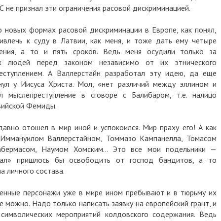
ЕС не признал эти ограничения расовой дискриминацией.
 новых формах расовой дискриминации в Европе, как понял,
ивлечь к суду в Латвии, как меня, и тоже дать ему четыре
ения, а то и пять сроков. Ведь меня осудили только за
ех людей перед законом независимо от их этнического
еступлением. А Валлерстайн разработал эту идею, да еще
нул у Иисуса Христа. Мол, «нет различий между эллином и
 мыслепреступление в сговоре с Балибаром, т.е. налицо
вийской Фемиды.
авно отошел в мир иной и успокоился. Мир праху его! А как
Иммануилом Валлерстайном, Томмазо Кампанелла, Томасом
бермасом, Наумом Хомским… Это все мои подельники —
рал» пришлось бы освободить от господ бандитов, а то
а личного состава.
ленные персонажи уже в мире ином пребывают и в тюрьму их
не можно. Надо только написать заявку на европейский грант, и
 символических мероприятий колдовского содержания. Ведь