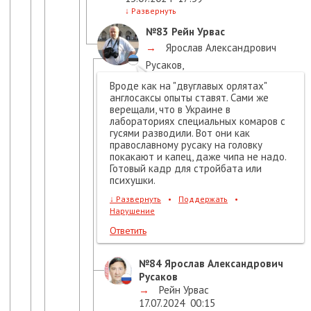
↓
Развернуть
№83
Рейн Урвас
→
Ярослав Александрович
Русаков
,
17.07.2024
00:07
Вроде как на "двуглавых орлятах"
англосаксы опыты ставят. Сами же
верещали, что в Украине в
лабораториях специальных комаров с
гусями разводили. Вот они как
православному русаку на головку
покакают и капец, даже чипа не надо.
Готовый кадр для стройбата или
психушки.
↓
Развернуть
•
Поддержать
•
Нарушение
Ответить
№84
Ярослав Александрович
Русаков
→
Рейн Урвас
17.07.2024
00:15