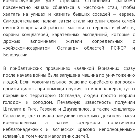
военнослужащим уже стреляли. Сторонники фашизма
повсеместно начали сбиваться в жестокие стаи, чтобы
хватать на улицах и казнить бывших соседей — евреев.
Самодеятельные палачи затем стали исполнителями самой
грязной и кровавой работы: массового террора и убийств,
охраны концлагерей, карательных экспедиций, которые с
дрожью вспоминали жители сопредельных с
«рейхскомиссариатом Остланд» областей РСФСР и
Белоруссии.
В прибалтийских провинциях «великой Германии» сразу
после начала войны была запущена машина по уничтожению
людей. Если «окончательное решение еврейского вопроса»
производилось при помощи оружия, то в концлагерях, густо
покрывших территорию Остланда, людей просто морили
голодом и холодом. Печальную известность получили
Шталаги в Риге, Резекне и Даугавпилсе, а также концлагерь
Саласпилс, где сначала замучили несколько десятков тысяч
военнопленных, а затем содержали политически
неблагонадежных и всяческих «расово неполноценных»
(славян), в том числе малолетних детей.