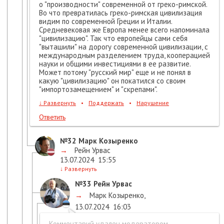
о "производности" современной от греко-римской.
Во что превратилась греко-римская цивилизация
видим по современной Греции и Италии.
Средневековая же Европа менее всего напоминала
"цивилизацию". Так что европейцы сами себя
"выташили" на дорогу современной цивилизации, с
международным разделением труда, кооперацией
науки и общими инвестициями в ее развитие.
Может потому "русский мир" еще и не понял в
какую "цивилизацию" он покатился со своим
"импортозамещением" и "скрепами".
↓
Развернуть
•
Поддержать
•
Нарушение
Ответить
№32
Марк Козыренко
→
Рейн Урвас
13.07.2024
15:55
↓
Развернуть
№33
Рейн Урвас
→
Марк Козыренко
,
13.07.2024
16:03
Комментарий удален модератором