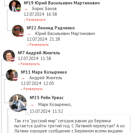
№19
Юрий Васильевич Мартинович
→
Борис Бахов
12.07.2024
16:58
↓
Развернуть
№22
Леонид Радченко
→
Юрий Васильевич Мартинович
12.07.2024
21:28
↓
Развернуть
№7
Андрей Жингель
12.07.2024
11:38
↓
Развернуть
№11
Марк Козыренко
→
Андрей Жингель
12.07.2024
12:05
↓
Развернуть
№25
Рейн Урвас
→
Марк Козыренко
,
13.07.2024
11:52
Так это "русский мир" сегодня раком до Берлина
пытается дойти третий год. С Латвией перепутал? А из
Латвии хорошее сообщение с Берлином всеми видами