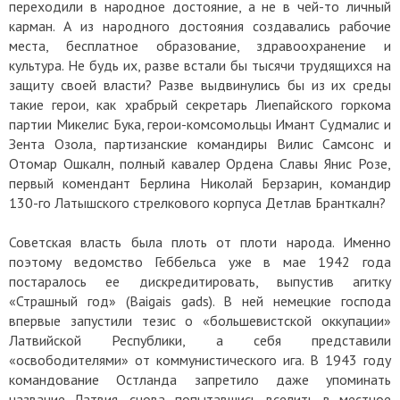
переходили в народное достояние, а не в чей-то личный
карман. А из народного достояния создавались рабочие
места, бесплатное образование, здравоохранение и
культура. Не будь их, разве встали бы тысячи трудящихся на
защиту своей власти? Разве выдвинулись бы из их среды
такие герои, как храбрый секретарь Лиепайского горкома
партии Микелис Бука, герои-комсомольцы Имант Судмалис и
Зента Озола, партизанские командиры Вилис Самсонс и
Отомар Ошкалн, полный кавалер Ордена Славы Янис Розе,
первый комендант Берлина Николай Берзарин, командир
130-го Латышского стрелкового корпуса Детлав Бранткалн?
Советская власть была плоть от плоти народа. Именно
поэтому ведомство Геббельса уже в мае 1942 года
постаралось ее дискредитировать, выпустив агитку
«Страшный год» (Baigais gads). В ней немецкие господа
впервые запустили тезис о «большевистской оккупации»
Латвийской Республики, а себя представили
«освободителями» от коммунистического ига. В 1943 году
командование Остланда запретило даже упоминать
название Латвия, снова попытавшись вселить в местное