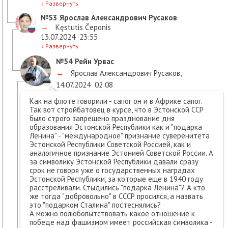
↓
Развернуть
№53
Ярослав Александрович Русаков
→
Kęstutis Čeponis
13.07.2024
23:55
↓
Развернуть
№54
Рейн Урвас
→
Ярослав Александрович Русаков
,
14.07.2024
02:08
Как на флоте говорили - сапог он и в Африке сапог.
Так вот стройбатовец в курсе, что в Эстонской ССР
было строго запрещено празднование дня
образования Эстонской Республики как и "подарка
Ленина" - "международное" признание суверенитета
Эстонской Республики Советской Россией, как и
аналогичное признание Эстонией Советской России. А
за символику Эстонской Республики давали сразу
срок не говоря уже о государственных наградах
Эстонской Республики, за которые еще в 1940 году
расстреливали. Стыдились "подарка Ленина"? А кто
же тогда "добровольно" в СССР просился, а назвать
это "подарком Сталина" постеснялись?
А можно полюбопытствовать какое отношение к
победе над фашизмом имеет российская символика -