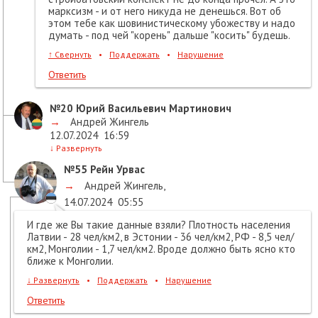
марксизм - и от него никуда не денешься. Вот об
этом тебе как шовинистическому убожеству и надо
думать - под чей "корень" дальше "косить" будешь.
↑
Свернуть
•
Поддержать
•
Нарушение
Ответить
№20
Юрий Васильевич Мартинович
→
Андрей Жингель
12.07.2024
16:59
↓
Развернуть
№55
Рейн Урвас
→
Андрей Жингель
,
14.07.2024
05:55
И где же Вы такие данные взяли? Плотность населения
Латвии - 28 чел/км2, в Эстонии - 36 чел/км2, РФ - 8,5 чел/
км2, Монголии - 1,7 чел/км2. Вроде должно быть ясно кто
ближе к Монголии.
↓
Развернуть
•
Поддержать
•
Нарушение
Ответить