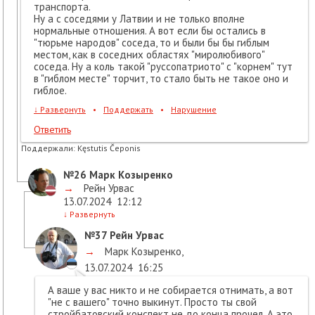
транспорта.
Ну а с соседями у Латвии и не только вполне
нормальные отношения. А вот если бы остались в
"тюрьме народов" соседа, то и были бы бы гиблым
местом, как в соседних областях "миролюбивого"
соседа. Ну а коль такой "руссопатриото" с "корнем" тут
в "гиблом месте" торчит, то стало быть не такое оно и
гиблое.
↓
Развернуть
•
Поддержать
•
Нарушение
Ответить
Поддержали:
Kęstutis Čeponis
№26
Марк Козыренко
→
Рейн Урвас
13.07.2024
12:12
↓
Развернуть
№37
Рейн Урвас
→
Марк Козыренко
,
13.07.2024
16:25
А ваше у вас никто и не собирается отнимать, а вот
"не с вашего" точно выкинут. Просто ты свой
стройбатовский конспект не до конца прочел. А это