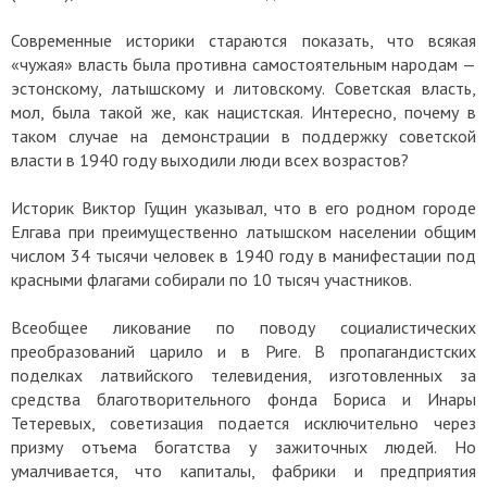
Современные историки стараются показать, что всякая
«чужая» власть была противна самостоятельным народам —
эстонскому, латышскому и литовскому. Советская власть,
мол, была такой же, как нацистская. Интересно, почему в
таком случае на демонстрации в поддержку советской
власти в 1940 году выходили люди всех возрастов?
Историк Виктор Гущин указывал, что в его родном городе
Елгава при преимущественно латышском населении общим
числом 34 тысячи человек в 1940 году в манифестации под
красными флагами собирали по 10 тысяч участников.
Всеобщее ликование по поводу социалистических
преобразований царило и в Риге. В пропагандистских
поделках латвийского телевидения, изготовленных за
средства благотворительного фонда Бориса и Инары
Тетеревых, советизация подается исключительно через
призму отъема богатства у зажиточных людей. Но
умалчивается, что капиталы, фабрики и предприятия