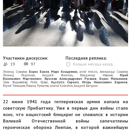
Участники дискуссии:
Последняя реплика:
19
97
больше месяца назад
Леонид Соколов
,
Борис Бахов
,
Марк Козыренко
,
arvid miezis
,
Александр Соколов
,
Леонид Радченко
,
Андрей Жингель
,
Владимир Иванов
,
Юрий
Васильевич Мартинович
,
Ярослав Александрович Русаков
,
Борис Мельников
,
Элла Журавлёва
,
Рейн Урвас
,
Kęstutis Čeponis
,
Игорь Николаевич Баринов
,
Юрий Томашов
,
Роланд Руматов
,
Leonid Kuleshov
,
Андрей Батурин
22 июня 1941 года гитлеровская армия напала на
советскую Прибалтику. Уже в первые дни войны стало
ясно, что нацистский блицкриг не сложился: в истории
Великой Отечественной войны запечатлены
героическая оборона Лиепаи, в которой важнейшую