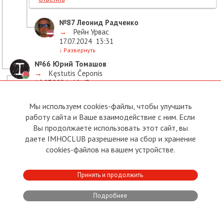
№87
Леонид Радченко
→
Рейн Урвас
17.07.2024
13:31
↓
Развернуть
№66
Юрий Томашов
→
Kęstutis Čeponis
16.07.2024
16:43
↓
Развернуть
№68
Kęstutis Čeponis
Мы используем cookies-файлы, чтобы улучшить
→
Юрий Томашов
работу сайта и Ваше взаимодействие с ним. Если
16.07.2024
16:54
Вы продолжаете использовать этот сайт, вы
↓
Развернуть
даете IMHOCLUB разрешение на сбор и хранение
№69
Юрий Томашов
cookies-файлов на вашем устройстве.
→
Kęstutis Čeponis
16.07.2024
17:02
↓
Развернуть
Принять и продолжить
№70
Kęstutis Čeponis
Подробнее
→
Юрий Томашов
16.07.2024
17:04
↓
Развернуть