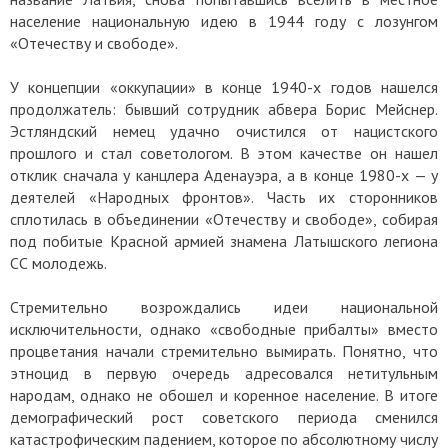
население национальную идею в 1944 году с лозунгом
«Отечеству и свободе».
У концепции «оккупации» в конце 1940-х годов нашелся
продолжатель: бывший сотрудник абвера Борис Мейснер.
Эстляндский немец удачно очистился от нацистского
прошлого и стал советологом. В этом качестве он нашел
отклик сначала у канцлера Аденауэра, а в конце 1980-х — у
деятелей «Народных фронтов». Часть их сторонников
сплотилась в объединении «Отечеству и свободе», собирая
под побитые Красной армией знамена Латышского легиона
СС молодежь.
Стремительно возрождались идеи национальной
исключительности, однако «свободные прибалты» вместо
процветания начали стремительно вымирать. Понятно, что
этноцид в первую очередь адресовался нетитульным
народам, однако не обошел и коренное население. В итоге
демографический рост советского периода сменился
катастрофическим падением, которое по абсолютному числу