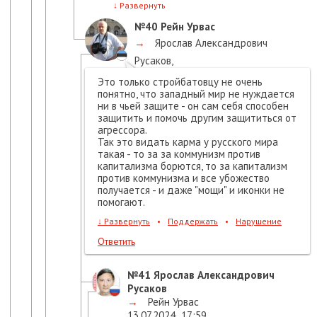
↓
Развернуть
№40
Рейн Урвас
→
Ярослав Александрович
Русаков
,
13.07.2024
17:36
Это только стройбатовцу не очень
понятно, что западный мир не нуждается
ни в чьей защите - он сам себя способен
защитить и помочь другим защититься от
агрессора.
Так это видать карма у русского мира
такая - то за за коммунизм против
капитализма борются, то за капитализм
против коммунизма и все убожество
получается - и даже "мощи" и иконки не
помогают.
↓
Развернуть
•
Поддержать
•
Нарушение
Ответить
№41
Ярослав Александрович
Русаков
→
Рейн Урвас
13.07.2024
17:59