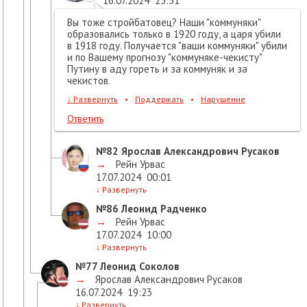
16.07.2024
23:51
Вы тоже стройбатовец? Наши "коммуняки"
образовались только в 1920 году, а царя убили
в 1918 году. Получается "ваши коммуняки" убили
и по Вашему прогнозу "коммуняке-чекисту"
Путину в аду гореть и за коммуняк и за
чекистов.
↓
Развернуть
•
Поддержать
•
Нарушение
Ответить
№82
Ярослав Александрович Русаков
→
Рейн Урвас
17.07.2024
00:01
↓
Развернуть
№86
Леонид Радченко
→
Рейн Урвас
17.07.2024
10:00
↓
Развернуть
№77
Леонид Соколов
→
Ярослав Александрович Русаков
16.07.2024
19:23
↓
Развернуть