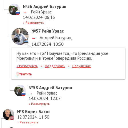
№56
Андрей Батурин
→
Рейн Урвас
14.07.2024
06:16
↓
Развернуть
№57
Рейн Урвас
→
Андрей Батурин
,
14.07.2024
10:30
Ну как это что? Получается, что Гренландия уже
Монголия и в "гонке" опередила Россию.
↓
Развернуть
•
Поддержать
•
Нарушение
Ответить
№58
Андрей Батурин
→
Рейн Урвас
14.07.2024
12:07
↓
Развернуть
№8
Борис Бахов
12.07.2024
11:50
↓
Развернуть