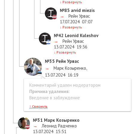
↓
Развернуть
№85
arvid miezis
→
Рейн Урвас
17.07.2024
07:07
↓
Развернуть
№42
Leonid Kuleshov
→
Рейн Урвас
13.07.2024
19:36
↓
Развернуть
№35
Рейн Урвас
→
Марк Козыренко
,
13.07.2024
16:19
Комментарий удален модератором
Причина удаления:
Введение в заблуждение
↑
Свернуть
№31
Марк Козыренко
→
Леонид Радченко
13.07.2024
15:51