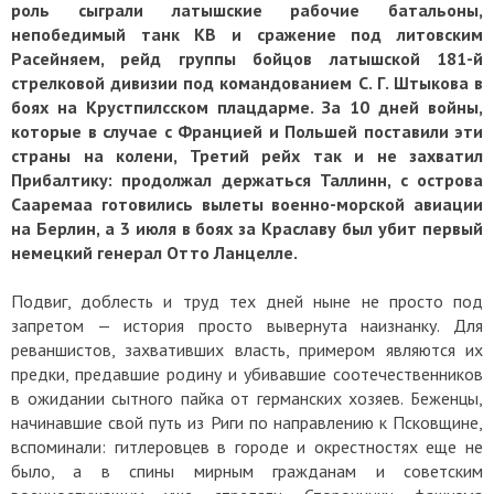
роль сыграли латышские рабочие батальоны,
непобедимый танк КВ и сражение под литовским
Расейняем, рейд группы бойцов латышской 181-й
стрелковой дивизии под командованием С. Г. Штыкова в
боях на Крустпилсском плацдарме. За 10 дней войны,
которые в случае с Францией и Польшей поставили эти
страны на колени, Третий рейх так и не захватил
Прибалтику: продолжал держаться Таллинн, с острова
Сааремаа готовились вылеты военно-морской авиации
на Берлин, а 3 июля в боях за Краславу был убит первый
немецкий генерал Отто Ланцелле.
Подвиг, доблесть и труд тех дней ныне не просто под
запретом — история просто вывернута наизнанку. Для
реваншистов, захвативших власть, примером являются их
предки, предавшие родину и убивавшие соотечественников
в ожидании сытного пайка от германских хозяев. Беженцы,
начинавшие свой путь из Риги по направлению к Псковщине,
вспоминали: гитлеровцев в городе и окрестностях еще не
было, а в спины мирным гражданам и советским