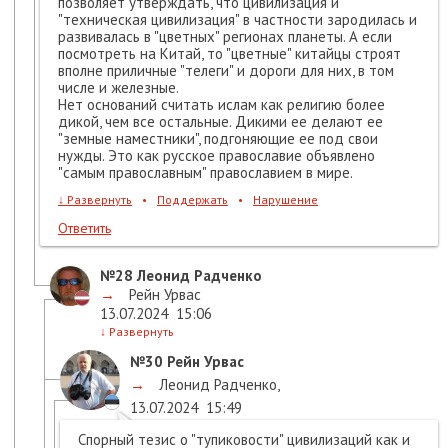
позволяет утверждать, что цивилизация и
"техническая цивилизация" в частности зародилась и
развивалась в "цветных" регионах планеты. А если
посмотреть на Китай, то "цветные" китайцы строят
вполне приличные "телеги" и дороги для них, в том
числе и железные.
Нет оснований считать ислам как религию более
дикой, чем все остальные. Дикими ее делают ее
"земные наместники", подгоняющие ее под свои
нужды. Это как русское православие объявлено
"самым православным" православием в мире.
↓
Развернуть
•
Поддержать
•
Нарушение
Ответить
№28
Леонид Радченко
→
Рейн Урвас
13.07.2024
15:06
↓
Развернуть
№30
Рейн Урвас
→
Леонид Радченко
,
13.07.2024
15:49
Спорный тезис о "тупиковости" цивилизаций как и