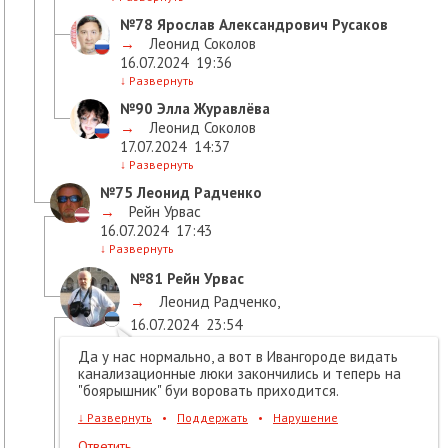
№78
Ярослав Александрович Русаков
→
Леонид Соколов
16.07.2024
19:36
↓
Развернуть
№90
Элла Журавлёва
→
Леонид Соколов
17.07.2024
14:37
↓
Развернуть
№75
Леонид Радченко
→
Рейн Урвас
16.07.2024
17:43
↓
Развернуть
№81
Рейн Урвас
→
Леонид Радченко
,
16.07.2024
23:54
Да у нас нормально, а вот в Ивангороде видать
канализационные люки закончились и теперь на
"боярышник" буи воровать приходится.
↓
Развернуть
•
Поддержать
•
Нарушение
Ответить