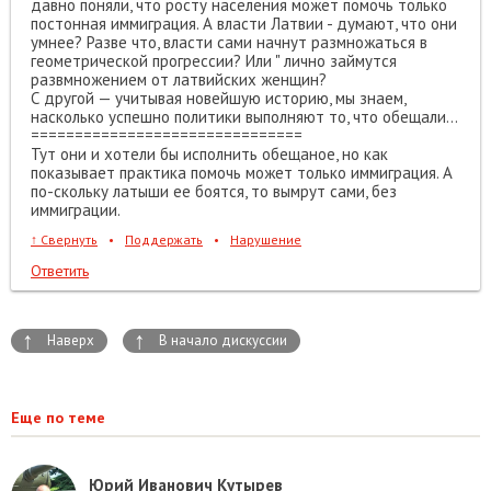
давно поняли, что росту населения может помочь только
постонная иммиграция. А власти Латвии - думают, что они
умнее? Разве что, власти сами начнут размножаться в
геометрической прогрессии? Или " лично займутся
развмножением от латвийских женщин?
С другой — учитывая новейшую историю, мы знаем,
насколько успешно политики выполняют то, что обещали…
===============================
Тут они и хотели бы исполнить обещаное, но как
показывает практика помочь может только иммиграция. А
по-скольку латыши ее боятся, то вымрут сами, без
иммиграции.
↑
Свернуть
•
Поддержать
•
Нарушение
Ответить
↑
↑
Наверх
В начало дискуссии
Еще по теме
Юрий Иванович Кутырев