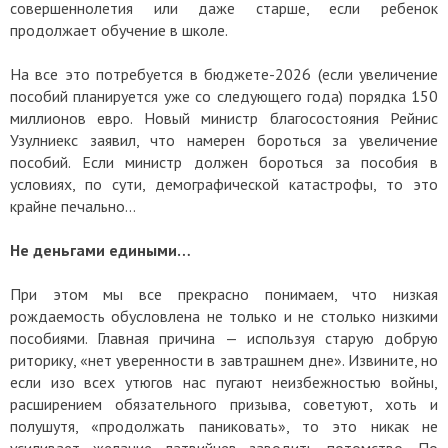
совершеннолетия или даже старше, если ребенок
продолжает обучение в школе.
На все это потребуется в бюджете-2026 (если увеличение
пособий планируется уже со следующего года) порядка 150
миллионов евро. Новый министр благосостояния Рейнис
Узулниекс заявил, что намерен бороться за увеличение
пособий. Если министр должен бороться за пособия в
условиях, по сути, демографической катастрофы, то это
крайне печально…
Не деньгами едиными…
При этом мы все прекрасно понимаем, что низкая
рождаемость обусловлена не только и не столько низкими
пособиями. Главная причина — используя старую добрую
риторику, «нет уверенности в завтрашнем дне». Извините, но
если изо всех утюгов нас пугают неизбежностью войны,
расширением обязательного призыва, советуют, хоть и
полушутя, «продолжать паниковать», то это никак не
усиливает желание латвийцев заводить потомство. По