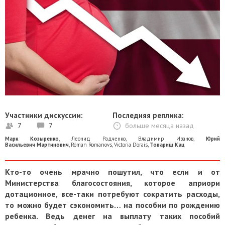
Участники дискуссии:
Последняя реплика:
7
7
больше месяца назад
Марк Козыренко
,
Леонид Радченко
,
Владимир Иванов
,
Юрий
Васильевич Мартинович
,
Roman Romanovs
,
Victoria Dorais
,
Товарищ Кац
Кто-то очень мрачно пошутил, что если и от
Министерства благосостояния, которое априори
дотационное, все-таки потребуют сократить расходы,
то можно будет сэкономить… на пособии по рождению
ребенка. Ведь денег на выплату таких пособий