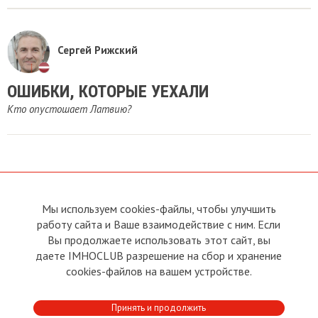
Сергей Рижский
ОШИБКИ, КОТОРЫЕ УЕХАЛИ
Кто опустошает Латвию?
Мы используем cookies-файлы, чтобы улучшить
О сайте
Прямая связь с
Председателем
работу сайта и Ваше взаимодействие с ним. Если
Устав
Вы продолжаете использовать этот сайт, вы
Прямая связь c членами клуба
Условия пользования
даете IMHOCLUB разрешение на сбор и хранение
Реклама
Политика конфиденциальности
cookies-файлов на вашем устройстве.
Контакты
Copyright © 2011 - 2026 Imho
Принять и продолжить
Club