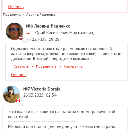
Ответить
Поддержали:
Леонид Радченко
№6
Леонид Радченко
→
Юрий Васильевич Мартинович
,
25.03.2025
09:05
Одомашненные животные размножаются хорошо. А
латыши (впрочем, далеко не только латыши) — животные
домашние. В дикой природе не выживают.
↑
Свернуть
•
Поддержать
•
Нарушение
Ответить
№7
Victoria Dorais
26.03.2025
02:54
что власти все-таки хотят заняться демографической
политикой.
=============================
Мировой опыт, зачит, ничему не учит? Развитые страны