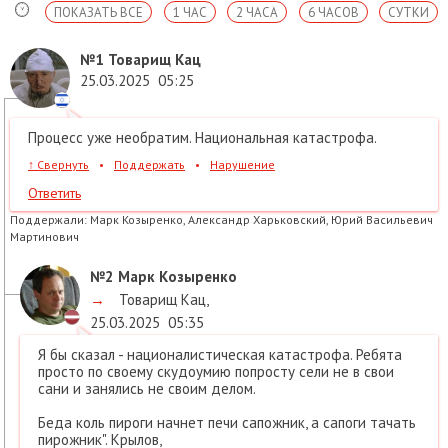
ПОКАЗАТЬ ВСЕ
1 ЧАС
2 ЧАСА
6 ЧАСОВ
СУТКИ
№1
Товарищ Кац
25.03.2025
05:25
Процесс уже необратим. Национальная катастрофа.
↑
Свернуть
•
Поддержать
•
Нарушение
Ответить
Поддержали:
Марк Козыренко, Александр Харьковский, Юрий Васильевич
Мартинович
№2
Марк Козыренко
→
Товарищ Кац
,
25.03.2025
05:35
Я бы сказал - националистическая катастрофа. Ребята
просто по своему скудоумию попросту сели не в свои
сани и занялись не своим делом.
Беда коль пироги начнет печи сапожник, а сапоги тачать
пирожник". Крылов,