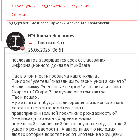
↑
Свернуть
•
Поддержать
•
Нарушение
Ответить
Поддержали:
Мечислав Юркевич, Александр Харьковский
№3
Roman Romanovs
→
Товарищ Кац
,
25.03.2025
06:51
послезавтра завершается срок согласования
информационного доклада Минблага
---.
Так в этом и есть проблема карго-культа...
Пиндосы* улетели",сказали жить своим умом,а как это?
Взяли книжку "Унесённые ветром" и прочитали слова
Скарлетт О'Хара:"Я подумаю об этом завтра".
Так и пошло..
Ну хоть кто- нибудь анализировал связь конкретного
сегодняшнего законодательства и
правоприменительной практики с рождаемостью?
Уже писал,что закон об аренде жилых
помещений,отменивший бессрочную аренду,это такой
удар по рождаемости ..А автор пишет о молодых
людях,которые воротят нос от ипотеки на хрущевки ..