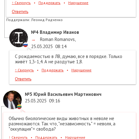
↑
Свернуть
•
Поддержать
•
Нарушение
Ответить
Поддержали:
Леонид Радченко
№4
Владимир Иванов
→
Roman Romanovs
,
25.03.2025
08:14
С рождаемостью в ЛВ, думаю, все в порядке. Только
живёт 1,3-1,4. А не раздутые 1,8.
↑
Свернуть
•
Поддержать
•
Нарушение
Ответить
№5
Юрий Васильевич Мартинович
25.03.2025
09:16
Обычно биологические виды животных в неволе не
размножаются. Так что, "независимость" = неволя, а
"оккупация"= свобода?
↑
Свернуть
•
Поддержать
•
Нарушение