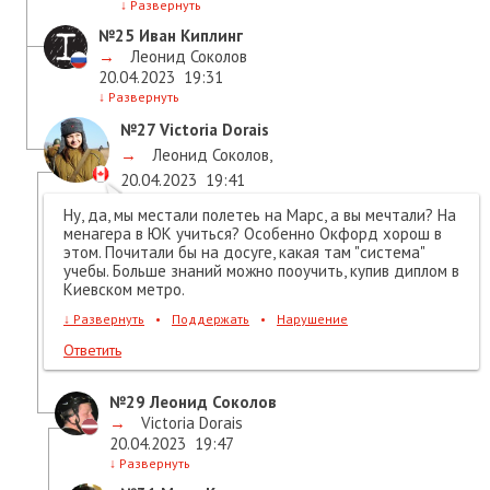
↓
Развернуть
№25
Иван Киплинг
→
Леонид Соколов
20.04.2023
19:31
↓
Развернуть
№27
Victoria Dorais
→
Леонид Соколов
,
20.04.2023
19:41
Ну, да, мы местали полетеь на Марс, а вы мечтали? На
менагера в ЮК учиться? Особенно Окфорд хорош в
этом. Почитали бы на досуге, какая там "система"
учебы. Больше знаний можно пооучить, купив диплом в
Киевском метро.
↓
Развернуть
•
Поддержать
•
Нарушение
Ответить
№29
Леонид Соколов
→
Victoria Dorais
20.04.2023
19:47
↓
Развернуть