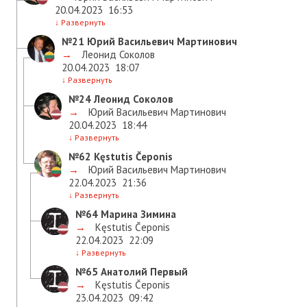
20.04.2023
16:53
↓
Развернуть
№21
Юрий Васильевич Мартинович
→
Леонид Соколов
20.04.2023
18:07
↓
Развернуть
№24
Леонид Соколов
→
Юрий Васильевич Мартинович
20.04.2023
18:44
↓
Развернуть
№62
Kęstutis Čeponis
→
Юрий Васильевич Мартинович
22.04.2023
21:36
↓
Развернуть
№64
Марина Зимина
→
Kęstutis Čeponis
22.04.2023
22:09
↓
Развернуть
№65
Анатолий Первый
→
Kęstutis Čeponis
23.04.2023
09:42