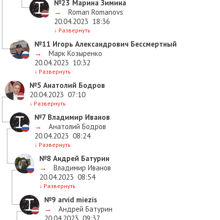
№23
Марина Зимина
→
Roman Romanovs
20.04.2023
18:36
↓
Развернуть
№11
Игорь Александрович Бессмертный
→
Марк Козыренко
20.04.2023
10:32
↓
Развернуть
№5
Анатолий Бодров
20.04.2023
07:10
↓
Развернуть
№7
Владимир Иванов
→
Анатолий Бодров
20.04.2023
08:24
↓
Развернуть
№8
Андрей Батурин
→
Владимир Иванов
20.04.2023
08:54
↓
Развернуть
№9
arvid miezis
→
Андрей Батурин
20.04.2023
09:37