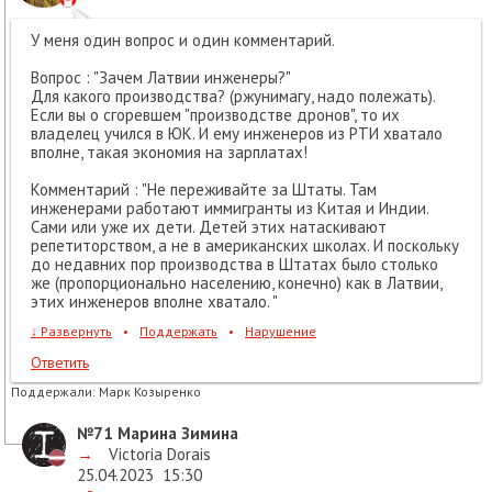
У меня один вопрос и один комментарий.
Вопрос : "Зачем Латвии инженеры?"
Для какого производства? (ржунимагу, надо полежать).
Если вы о сгоревшем "производстве дронов", то их
владелец учился в ЮК. И ему инженеров из РТИ хватало
вполне, такая экономия на зарплатах!
Комментарий : "Не переживайте за Штаты. Там
инженерами работают иммигранты из Китая и Индии.
Сами или уже их дети. Детей этих натаскивают
репетиторством, а не в американских школах. И поскольку
до недавних пор производства в Штатах было столько
же (пропорционально населению, конечно) как в Латвии,
этих инженеров вполне хватало. "
↓
Развернуть
•
Поддержать
•
Нарушение
Ответить
Поддержали:
Марк Козыренко
№71
Марина Зимина
→
Victoria Dorais
25.04.2023
15:30