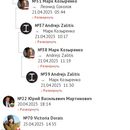
№31
Марк Козыренко
→
Леонид Соколов
21.04.2023
05:44
↓
Развернуть
№37
Andrejs Zalitis
→
Марк Козыренко
21.04.2023
10:17
↓
Развернуть
№38
Марк Козыренко
→
Andrejs Zalitis
21.04.2023
11:19
↓
Развернуть
№39
Andrejs Zalitis
→
Марк Козыренко
21.04.2023
11:30
↓
Развернуть
№22
Юрий Васильевич Мартинович
20.04.2023
18:14
↓
Развернуть
№70
Victoria Dorais
25.04.2023
14:35