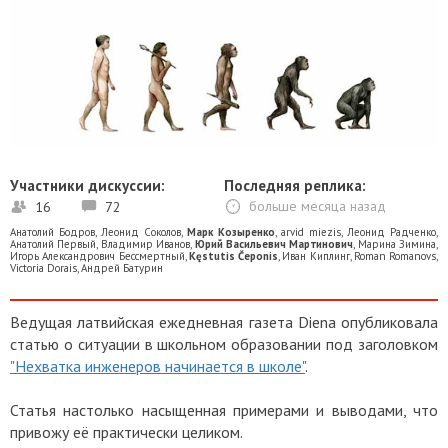
Участники дискуссии:
Последняя реплика:
16
72
больше месяца назад
Анатолий Бодров
,
Леонид Соколов
,
Марк Козыренко
,
arvid miezis
,
Леонид Радченко
,
Анатолий Первый
,
Владимир Иванов
,
Юрий Васильевич Мартинович
,
Марина Зимина
,
Игорь Александрович Бессмертный
,
Kęstutis Čeponis
,
Иван Киплинг
,
Roman Romanovs
,
Victoria Dorais
,
Андрей Батурин
Ведущая латвийская ежедневная газета Diena опубликовала
статью о ситуации в школьном образовании под заголовком
"Нехватка инженеров начинается в школе"
.
Статья настолько насыщенная примерами и выводами, что
привожу её практически целиком.