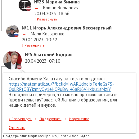
№23
Марина Зимина
→
Roman Romanovs
20.04.2023
18:36
↓
Развернуть
№11
Игорь Александрович Бессмертный
→
Марк Козыренко
20.04.2023
10:32
↓
Развернуть
№5
Анатолий Бодров
20.04.2023
07:10
Спасибо Армену Халатяну за то, что он делает.
https://matematik.su/?fbclid=IwAR1dncIxTe4eGs7S-
OoLRPtQBYizmivQy1eHQPuBwI46aRJ6VHxbu1sMzjY
Это один из примеров, что можно противопоставить
"вредительству" властей Латвии в образовании, для
наших детей и внуков.
↓
Развернуть
•
Поддержать
•
Нарушение
Ответить
Поддержали:
Марк Козыренко, Сергей Леонидов