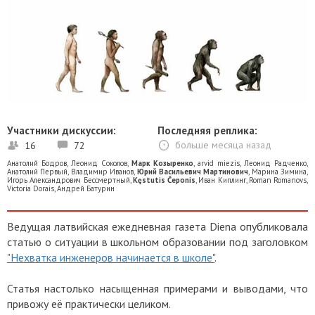
Участники дискуссии:
Последняя реплика:
16
72
больше месяца назад
Анатолий Бодров
,
Леонид Соколов
,
Марк Козыренко
,
arvid miezis
,
Леонид Радченко
,
Анатолий Первый
,
Владимир Иванов
,
Юрий Васильевич Мартинович
,
Марина Зимина
,
Игорь Александрович Бессмертный
,
Kęstutis Čeponis
,
Иван Киплинг
,
Roman Romanovs
,
Victoria Dorais
,
Андрей Батурин
Ведущая латвийская ежедневная газета Diena опубликовала
статью о ситуации в школьном образовании под заголовком
"Нехватка инженеров начинается в школе"
.
Статья настолько насыщенная примерами и выводами, что
привожу её практически целиком.