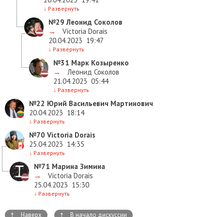
↓
Развернуть
№29
Леонид Соколов
→
Victoria Dorais
20.04.2023
19:47
↓
Развернуть
№31
Марк Козыренко
→
Леонид Соколов
21.04.2023
05:44
↓
Развернуть
№22
Юрий Васильевич Мартинович
20.04.2023
18:14
↓
Развернуть
№70
Victoria Dorais
25.04.2023
14:35
↓
Развернуть
№71
Марина Зимина
→
Victoria Dorais
25.04.2023
15:30
↓
Развернуть
↑
↑
Наверх
В начало дискуссии