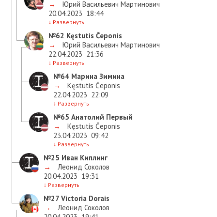
→
Юрий Васильевич Мартинович
20.04.2023
18:44
↓
Развернуть
№62
Kęstutis Čeponis
→
Юрий Васильевич Мартинович
22.04.2023
21:36
↓
Развернуть
№64
Марина Зимина
→
Kęstutis Čeponis
22.04.2023
22:09
↓
Развернуть
№65
Анатолий Первый
→
Kęstutis Čeponis
23.04.2023
09:42
↓
Развернуть
№25
Иван Киплинг
→
Леонид Соколов
20.04.2023
19:31
↓
Развернуть
№27
Victoria Dorais
→
Леонид Соколов
20.04.2023
19:41