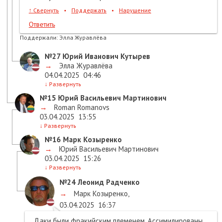
↑
Свернуть
•
Поддержать
•
Нарушение
Ответить
Поддержали:
Элла Журавлёва
№27
Юрий Иванович Кутырев
→
Элла Журавлёва
04.04.2025
04:46
↓
Развернуть
№15
Юрий Васильевич Мартинович
→
Roman Romanovs
03.04.2025
13:55
↓
Развернуть
№16
Марк Козыренко
→
Юрий Васильевич Мартинович
03.04.2025
15:26
↓
Развернуть
№24
Леонид Радченко
→
Марк Козыренко
,
03.04.2025
16:37
Даки были фракийским племенем. Ассимилированы.