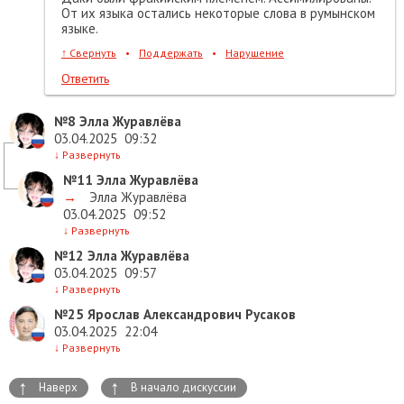
От их языка остались некоторые слова в румынском
языке.
↑
Свернуть
•
Поддержать
•
Нарушение
Ответить
№8
Элла Журавлёва
03.04.2025
09:32
↓
Развернуть
№11
Элла Журавлёва
→
Элла Журавлёва
03.04.2025
09:52
↓
Развернуть
№12
Элла Журавлёва
03.04.2025
09:57
↓
Развернуть
№25
Ярослав Александрович Русаков
03.04.2025
22:04
↓
Развернуть
↑
↑
Наверх
В начало дискуссии