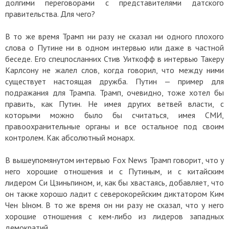
долгими переговорами с представителями датского
правительства. Для чего?
В то же время Трамп ни разу не сказал ни одного плохого
слова о Путине ни в одном интервью или даже в частной
беседе. Его спецпосланних Стив Уиткофф в интервью Такеру
Карлсону не жалел слов, когда говорил, что между ними
существует настоящая дружба. Путин — пример для
подражания для Трампа. Трамп, очевидно, тоже хотел бы
править, как Путин. Не имея других ветвей власти, с
которыми можно было бы считаться, имея СМИ,
правоохранительные органы и все остальное под своим
контролем. Как абсолютный монарх.
В вышеупомянутом интервью Fox News Трамп говорит, что у
него хорошие отношения и с Путиным, и с китайским
лидером Си Цзиньпином, и, как бы хвастаясь, добавляет, что
он также хорошо ладит с северокорейским диктатором Ким
Чен Ыном. В то же время он ни разу не сказал, что у него
хорошие отношения с кем-либо из лидеров западных
демократий.