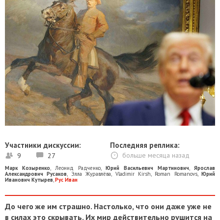
Участники дискуссии:
Последняя реплика:
9
27
больше месяца назад
Марк Козыренко
,
Леонид Радченко
,
Юрий Васильевич Мартинович
,
Ярослав
Александрович Русаков
,
Элла Журавлёва
,
Vladimir Kirsh
,
Roman Romanovs
,
Юрий
Иванович Кутырев
,
Рус Иван
До чего же им страшно. Настолько, что они даже уже не
в силах это скрывать. Их мир действительно рушится на