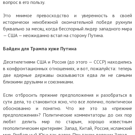
вопрос в его пользу.
Это мнимое превосходство и уверенность в своей
исторически неизбежной окончательной победе рухнули
буквально за месяц, когда бесспорный лидер западного мира
— США — неожиданно встал на сторону Путина.
Байден для Трампа хуже Путина
Десятилетиями США и Россия (до этого — СССР) находились
в конфронтационных отношениях, и вот, пожалуйста: теперь
две ядерные державы оказываются едва ли не самыми
близкими друзьями и союзниками.
Если отбросить прежние предположения и разобраться в
сути дела, то становится ясно, что все логично, политически
обоснованно и понятно. Что же это за «прежние
предположения»? Политические комментаторы до сих пор
любят делить мир по старым, хорошо известным
геополитическим критериям: Запад, Китай, Россия, исламский
мир, Глобальный Юг и так далее. При таком делении Запад —