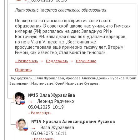
Латковскис- жертва советского образования
Он жертва латышского восприятия советского
образования. В советской школе нас учили, что Римская
империя (РИ) распалась на две: Западную РИ и
Восточную РИ. Западная пала под ударами варваров,
но не в V, а в VI веке н.э., Восточная же
просуществовала ещё примерно тысячу лет. Вторым
Римом, как известно, стал Константинополь.
↓
Развернуть
•
Поддержать
•
Нарушение
Ответить
Поддержали:
Элла Журавлёва, Ярослав Александрович Русаков, Юрий
Васильевич Мартинович, Юрий Иванович Кутырев
№13
Элла Журавлёва
→
Леонид Радченко
03.04.2025
10:19
↓
Развернуть
№19
Ярослав Александрович Русаков
→
Элла Журавлёва
03.04.2025
16:11
↓
Развернуть