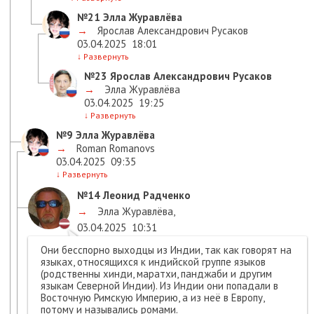
№21
Элла Журавлёва
→
Ярослав Александрович Русаков
03.04.2025
18:01
↓
Развернуть
№23
Ярослав Александрович Русаков
→
Элла Журавлёва
03.04.2025
19:25
↓
Развернуть
№9
Элла Журавлёва
→
Roman Romanovs
03.04.2025
09:35
↓
Развернуть
№14
Леонид Радченко
→
Элла Журавлёва
,
03.04.2025
10:31
Они бесспорно выходцы из Индии, так как говорят на
языках, относящихся к индийской группе языков
(родственны хинди, маратхи, панджаби и другим
языкам Северной Индии). Из Индии они попадали в
Восточную Римскую Империю, а из неё в Европу,
потому и назывались ромами.