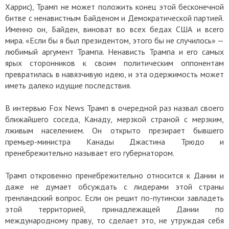
Харрис), Трамп не может положить конец этой бесконечной
битве с ненавистным Байденом и Демократической партией.
Именно он, Байден, виноват во всех бедах США и всего
мира. «Если бы я был президентом, этого бы не случилось» —
любимый аргумент Трампа. Ненависть Трампа и его самых
ярых сторонников к своим политическим оппонентам
превратилась в навязчивую идею, и эта одержимость может
иметь далеко идущие последствия.
В интервью Fox News Трамп в очередной раз назвал своего
ближайшего соседа, Канаду, мерзкой страной с мерзким,
лживым населением. Он открыто презирает бывшего
премьер-министра Канады Джастина Трюдо и
пренебрежительно называет его губернатором.
Трамп откровенно пренебрежительно относится к Дании и
даже не думает обсуждать с лидерами этой страны
гренландский вопрос. Если он решит по-путински завладеть
этой территорией, принадлежащей Дании по
международному праву, то сделает это, не утруждая себя