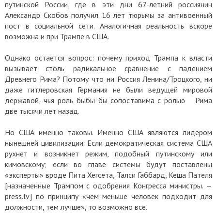
путинской России, где в эти дни 67-летний россиянин
Александр Скобов получил 16 лет тюрьмы за антивоенный
пост в социальной сети. Аналогичная реальность вскоре
возможна и при Трампе в США.
Однако остается вопрос: почему приход Трампа к власти
вызывает столь радикальное сравнение с падением
Древнего Рима? Потому что ни Россия Ленина/Троцкого, ни
даже гитлеровская Германия не были ведущей мировой
державой, чья роль быбы бы сопоставима с ролью Рима
две тысячи лет назад.
Но США именно таковы. Именно США являются лидером
нынешней цивилизации. Если демократическая система США
рухнет и возникнет режим, подобный путинскому или
кимовскому; если во главе системы будут поставлены
«эксперты» вроде Пита Хегсета, Талси Габбард, Кеша Пателя
[назначенные Трампом с одобрения Конгресса министры. —
press.lv] по принципу «чем меньше человек подходит для
должности, тем лучше», то возможно все.