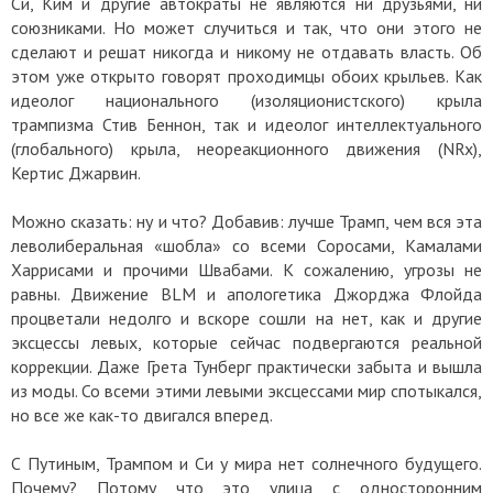
Си, Ким и другие автократы не являются ни друзьями, ни
союзниками. Но может случиться и так, что они этого не
сделают и решат никогда и никому не отдавать власть. Об
этом уже открыто говорят проходимцы обоих крыльев. Как
идеолог национального (изоляционистского) крыла
трампизма Стив Беннон, так и идеолог интеллектуального
(глобального) крыла, неореакционного движения (NRx),
Кертис Джарвин.
Можно сказать: ну и что? Добавив: лучше Трамп, чем вся эта
леволиберальная «шобла» со всеми Соросами, Камалами
Харрисами и прочими Швабами. К сожалению, угрозы не
равны. Движение BLM и апологетика Джорджа Флойда
процветали недолго и вскоре сошли на нет, как и другие
эксцессы левых, которые сейчас подвергаются реальной
коррекции. Даже Грета Тунберг практически забыта и вышла
из моды. Со всеми этими левыми эксцессами мир спотыкался,
но все же как-то двигался вперед.
С Путиным, Трампом и Си у мира нет солнечного будущего.
Почему? Потому что это улица с односторонним