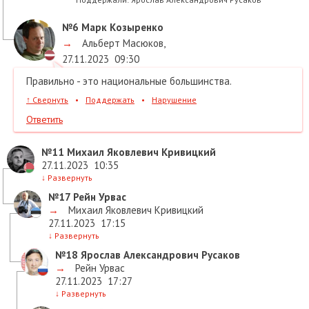
№6
Марк Козыренко
→
Альберт Масюков
,
27.11.2023
09:30
Правильно - это национальные большинства.
↑
Свернуть
•
Поддержать
•
Нарушение
Ответить
№11
Михаил Яковлевич Кривицкий
27.11.2023
10:35
↓
Развернуть
№17
Рейн Урвас
→
Михаил Яковлевич Кривицкий
27.11.2023
17:15
↓
Развернуть
№18
Ярослав Александрович Русаков
→
Рейн Урвас
27.11.2023
17:27
↓
Развернуть