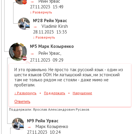
→
Рейн Урвас
27.11.2023
15:49
↓
Развернуть
№28
Рейн Урвас
→
Vladimir Kirsh
28.11.2023
13:35
↓
Развернуть
№5
Марк Козыренко
→
Рейн Урвас
,
27.11.2023
09:29
И это правильно. Не просто так русский язык - один из
шести языков ООН. Ни латышский язык, ни эстонский
там не только рядом не стояли - даже мимо не
пробегали.
↓
Развернуть
•
Поддержать
•
Нарушение
Ответить
Поддержали:
Ярослав Александрович Русаков
№9
Рейн Урвас
→
Марк Козыренко
27.11.2023
10:24