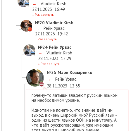
→
Vladimir Kirsh
27.11.2023
16:49
↓
Развернуть
№20
Vladimir Kirsh
→
Рейн Урвас
27.11.2023
19:42
↓
Развернуть
№24
Рейн Урвас
→
Vladimir Kirsh
28.11.2023
12:29
↓
Развернуть
№25
Марк Козыренко
→
Рейн Урвас
,
28.11.2023
12:35
почему-то латыши владеют русским языком
на необходимом уровне,
Идиотам не понятно, что знание даёт им
выход в очень широкий мир? Русский язык -
один из шести языков ООН, на минуточку. А
что даёт русскоговорящим, уже имеющим
этот выход в широкий мир, знание