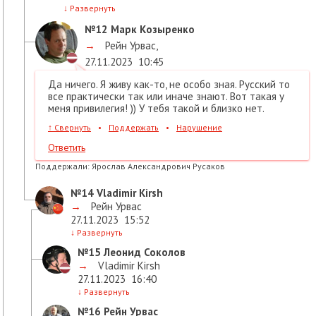
↓
Развернуть
№12
Марк Козыренко
→
Рейн Урвас
,
27.11.2023
10:45
Да ничего. Я живу как-то, не особо зная. Русский то
все практически так или иначе знают. Вот такая у
меня привилегия! )) У тебя такой и близко нет.
↑
Свернуть
•
Поддержать
•
Нарушение
Ответить
Поддержали:
Ярослав Александрович Русаков
№14
Vladimir Kirsh
→
Рейн Урвас
27.11.2023
15:52
↓
Развернуть
№15
Леонид Соколов
→
Vladimir Kirsh
27.11.2023
16:40
↓
Развернуть
№16
Рейн Урвас