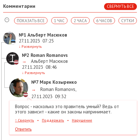
Комментарии
СВЕРНУТЬ ВСЕ
ПОКАЗАТЬ ВСЕ
1 ЧАС
2 ЧАСА
6 ЧАСОВ
СУТКИ
№1
Альберт Масюков
27.11.2023
07:25
↓
Развернуть
№2
Roman Romanovs
→
Альберт Масюков
27.11.2023
08:46
↓
Развернуть
№7
Марк Козыренко
→
Roman Romanovs
,
27.11.2023
09:32
Вопрос - насколько это правитель умный? Ведь от
этого зависит - какие он законы напринимает.
↑
Свернуть
•
Поддержать
•
Нарушение
Ответить