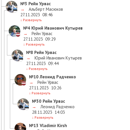
№3
Рейн Урвас
→
Альберт Масюков
27.11.2023
08:46
↓
Развернуть
№4
Юрий Иванович Кутырев
→
Рейн Урвас
27.11.2023
09:29
↓
Развернуть
№8
Рейн Урвас
→
Юрий Иванович Кутырев
27.11.2023
09:44
↓
Развернуть
№10
Леонид Радченко
→
Рейн Урвас
27.11.2023
10:26
↓
Развернуть
№30
Рейн Урвас
→
Леонид Радченко
28.11.2023
14:03
↓
Развернуть
№13
Vladimir Kirsh