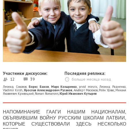
Участники дискуссии:
Последняя реплика:
12
39
больше месяца назад
Леонид Соколов
,
Борис Бахов
,
Марк Козыренко
,
arvid miezis
,
Леонид Радченко
,
Vladimir Kirsh
,
Ярослав Александрович Русаков
,
Альберт Масюков
,
Рейн Урвас
,
Михаил
Яковлевич Кривицкий
,
Roman Romanovs
,
Юрий Иванович Кутырев
НАПОМИНАНИЕ ГААГИ НАШИМ НАЦИОНАЛАМ,
ОБЪЯВИВШИМ ВОЙНУ РУССКИМ ШКОЛАМ ЛАТВИИ,
КОТОРЫЕ СУЩЕСТВОВАЛИ ЗДЕСЬ НЕСКОЛЬКО