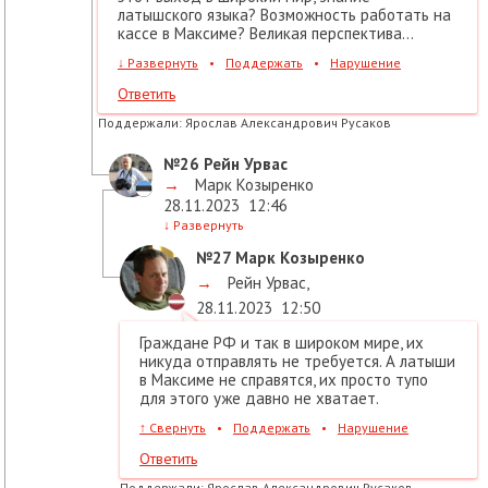
латышского языка? Возможность работать на
кассе в Максиме? Великая перспектива...
↓
Развернуть
•
Поддержать
•
Нарушение
Ответить
Поддержали:
Ярослав Александрович Русаков
№26
Рейн Урвас
→
Марк Козыренко
28.11.2023
12:46
↓
Развернуть
№27
Марк Козыренко
→
Рейн Урвас
,
28.11.2023
12:50
Граждане РФ и так в широком мире, их
никуда отправлять не требуется. А латыши
в Максиме не справятся, их просто тупо
для этого уже давно не хватает.
↑
Свернуть
•
Поддержать
•
Нарушение
Ответить
Поддержали:
Ярослав Александрович Русаков