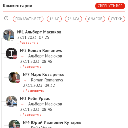
Комментарии
СВЕРНУТЬ ВСЕ
ПОКАЗАТЬ ВСЕ
1 ЧАС
2 ЧАСА
6 ЧАСОВ
СУТКИ
№1
Альберт Масюков
27.11.2023
07:25
↓
Развернуть
№2
Roman Romanovs
→
Альберт Масюков
27.11.2023
08:46
↓
Развернуть
№7
Марк Козыренко
→
Roman Romanovs
27.11.2023
09:32
↓
Развернуть
№3
Рейн Урвас
→
Альберт Масюков
27.11.2023
08:46
↓
Развернуть
№4
Юрий Иванович Кутырев
→
Рейн Урвас