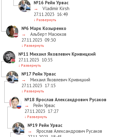
№16
Рейн Урвас
→
Vladimir Kirsh
27.11.2023
16:49
↓
Развернуть
№6
Марк Козыренко
→
Альберт Масюков
27.11.2023
09:30
↓
Развернуть
№11
Михаил Яковлевич Кривицкий
27.11.2023
10:35
↓
Развернуть
№17
Рейн Урвас
→
Михаил Яковлевич Кривицкий
27.11.2023
17:15
↓
Развернуть
№18
Ярослав Александрович Русаков
→
Рейн Урвас
27.11.2023
17:27
↓
Развернуть
№19
Рейн Урвас
→
Ярослав Александрович Русаков
27.11.2023
18:45