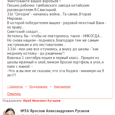
Уничтожайте ваших воробьёв"!
Письмо рабочих тамбовского завода китайским
руководителям В.С.высоцкий.
З.Ы. "Сегодня" - началась война...Та самая, Вторая
Мировая...
В которой победителем вышел - рядовой пехотный Ваня -
по праву...
Советский солдат...
Хотелось бы - чтобы не повторилось такое - НИКОГДА...
Но снова нацизм - поднялся, благодаря тем же самым
заступникам и его пестователям...
З.З.Ы - мои уже все отучились, а внуку до школы - "как
медному котелку - до ржавчины"!
Вовочка 1 сентября пошел в первый класс...Пришел из
школы мрачный и злой, пинком бросил портфель в угол, и
папе с мамой: -
-Что ж вы мне не сказали, что эта бодяга - минимум на 9
лет?!
↑
Свернуть
•
Поддержать
•
Нарушение
Ответить
Поддержали:
Юрий Иванович Кутырев
№36
Ярослав Александрович Русаков