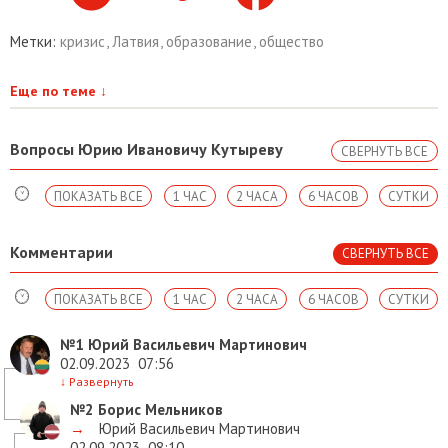
Метки:
кризис
,
Латвия
,
образование
,
общество
Еще по теме
↓
Вопросы Юрию Ивановичу Кутыреву
СВЕРНУТЬ ВСЕ
ПОКАЗАТЬ ВСЕ
1 ЧАС
2 ЧАСА
6 ЧАСОВ
СУТКИ
Комментарии
СВЕРНУТЬ ВСЕ
ПОКАЗАТЬ ВСЕ
1 ЧАС
2 ЧАСА
6 ЧАСОВ
СУТКИ
№1
Юрий Васильевич Мартинович
02.09.2023
07:56
↓
Развернуть
№2
Борис Мельников
→
Юрий Васильевич Мартинович
02.09.2023
08:10