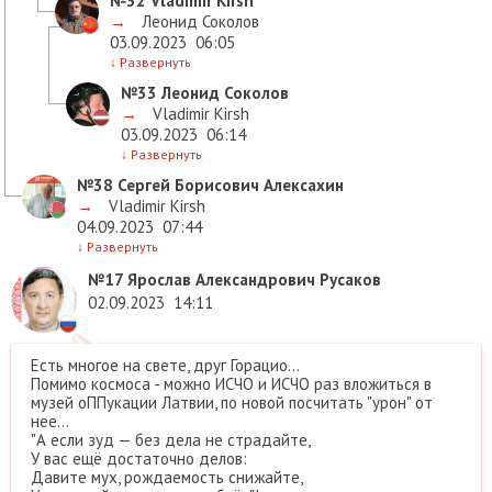
№32
Vladimir Kirsh
→
Леонид Соколов
03.09.2023
06:05
↓
Развернуть
№33
Леонид Соколов
→
Vladimir Kirsh
03.09.2023
06:14
↓
Развернуть
№38
Сергей Борисович Алексахин
→
Vladimir Kirsh
04.09.2023
07:44
↓
Развернуть
№17
Ярослав Александрович Русаков
02.09.2023
14:11
Есть многое на свете, друг Горацио...
Помимо космоса - можно ИСЧО и ИСЧО раз вложиться в
музей оППукации Латвии, по новой посчитать "урон" от
нее...
"А если зуд — без дела не страдайте,
У вас ещё достаточно делов:
Давите мух, рождаемость снижайте,