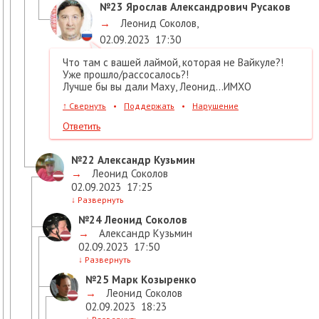
№23
Ярослав Александрович Русаков
→
Леонид Соколов
,
02.09.2023
17:30
Что там с вашей лаймой, которая не Вайкуле?!
Уже прошло/рассосалось?!
Лучше бы вы дали Маху, Леонид...ИМХО
↑
Свернуть
•
Поддержать
•
Нарушение
Ответить
№22
Александр Кузьмин
→
Леонид Соколов
02.09.2023
17:25
↓
Развернуть
№24
Леонид Соколов
→
Александр Кузьмин
02.09.2023
17:50
↓
Развернуть
№25
Марк Козыренко
→
Леонид Соколов
02.09.2023
18:23