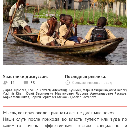
Участники дискуссии:
Последняя реплика:
11
38
больше месяца назад
Дарья Юрьевна
,
Леонид Соколов
,
Александр Кузьмин
,
Марк Козыренко
,
arvid miezis
,
Vladimir Kirsh
,
Юрий Васильевич Мартинович
,
Ярослав Александрович Русаков
,
Борис Мельников
,
Сергей Борисович Алексахин
,
Roman Romanovs
Мысль, которая около тридцати лет не даёт мне покоя.
Наши слуги после прихода во власть тупеют или туда по
каким-то очень эффективным тестам специально и