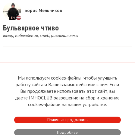
Борис Мельников
Бульварное чтиво
юмор, наблюдения, стёб, размышлизмы
Мы используем cookies-файлы, чтобы улучшить
О сайте
Прямая связь с
работу сайта и Ваше взаимодействие с ним. Если
Председателем
Устав
Вы продолжаете использовать этот сайт, вы
Прямая связь c членами клуба
Условия пользования
даете IMHOCLUB разрешение на сбор и хранение
Реклама
Политика конфиденциальности
cookies-файлов на вашем устройстве.
Контакты
Copyright © 2011 - 2026 Imho
Принять и продолжить
Club
Подробнее